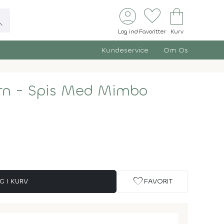
account_circle
favorite
shopping_bag
ch
Log ind
Favoritter
Kurv
Kundeservice
Om Os
ørn - Spis Med Mimbo
favorite
G I KURV
FAVORIT