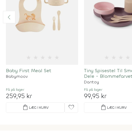
★
★
★
★
★
★
★
★
★
Baby First Meal Set
Tiny Spisestel Til Sm
Dele - Blommefarve
Babymoov
Dantoy
Få på lager
Få på lager
259,95 kr
99,95 kr
shopping_bag
favorite
shopping_bag
LÆG I KURV
LÆG I KURV