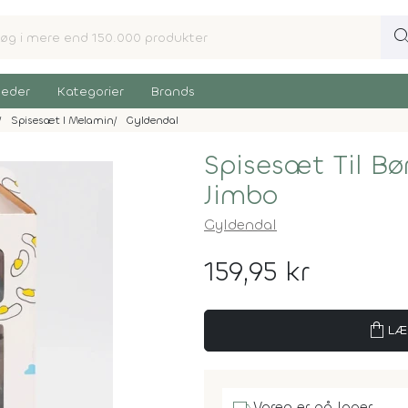
sear
eder
Kategorier
Brands
Spisesæt I Melamin
Gyldendal
Spisesæt Til B
Jimbo
Gyldendal
159,95 kr
shopping_bag
LÆ
Varen er på lager