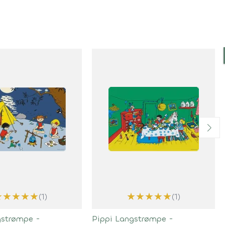
★
★
★
★
★
★
★
★
★
★
(1)
(1)
gstrømpe -
Pippi Langstrømpe -