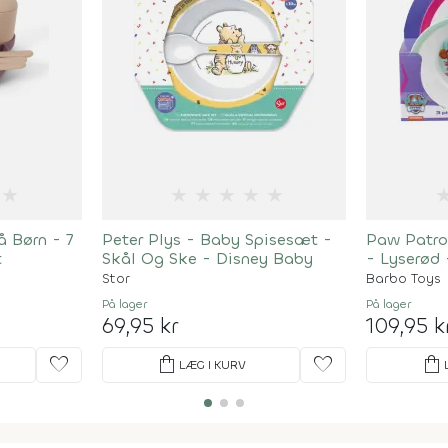
★
★
★
★
★
★
å Børn - 7
Peter Plys - Baby Spisesæt -
Paw Patrol
t
Skål Og Ske - Disney Baby
- Lyserød
Stor
Barbo Toys
På lager
På lager
69,95 kr
109,95 k
favorite
shopping_bag
favorite
shopping_bag
LÆG I KURV