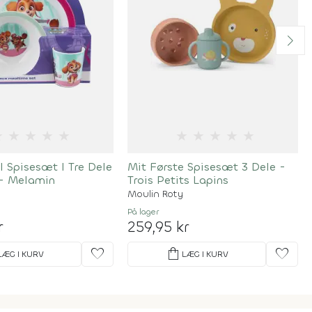
★
★
★
★
★
★
★
★
★
★
 Spisesæt I Tre Dele
Mit Første Spisesæt 3 Dele -
 - Melamin
Trois Petits Lapins
Moulin Roty
På lager
r
259,95 kr
favorite
shopping_bag
favorite
LÆG I KURV
LÆG I KURV