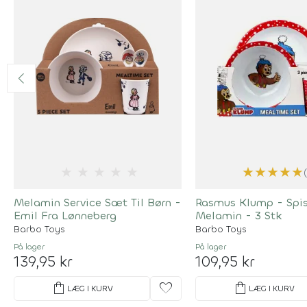
★
★
★
★
★
★
★
★
★
★
Melamin Service Sæt Til Børn -
Rasmus Klump - Spi
Emil Fra Lønneberg
Melamin - 3 Stk
Barbo Toys
Barbo Toys
På lager
På lager
139,95 kr
109,95 kr
shopping_bag
favorite
shopping_bag
LÆG I KURV
LÆG I KURV