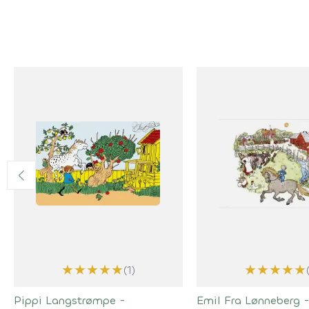
★
★
★
★
★
★
★
★
★
★
(1)
Pippi Langstrømpe -
Emil Fra Lønneberg 