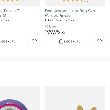
. Rejsen Til
Den Kæmpestore Bog Om
s Ø
Mimbo Jimbo
n Strid
Jakob Martin Strid
På lager
r
199,95 kr
favorite
shopping_bag
favorite
LÆG I KURV
LÆG I KURV