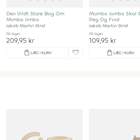
Den Vildt Store Bog Om
Mumbo Jumbo Skal P
Mimbo Jimbo
Peg Og Find
Jakob Martin Strid
Jakob Martin Strid
På lager
På lager
209,95 kr
109,95 kr
shopping_bag
favorite
shopping_bag
LÆG I KURV
LÆG I KURV