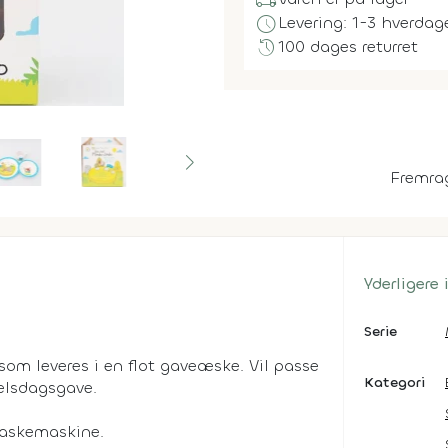
local_shipping
schedule
Levering: 1-3 hverdag
history
100 dages returret
Fremra
Yderligere
Serie
 som leveres i en flot gaveæske. Vil passe
Kategori
elsdagsgave.
pvaskemaskine.