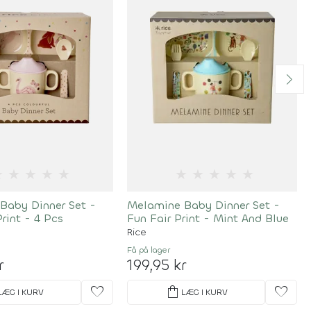
★
★
★
★
★
★
★
★
★
★
Baby Dinner Set -
Melamine Baby Dinner Set -
Print - 4 Pcs
Fun Fair Print - Mint And Blue
Rice
Få på lager
r
199,95 kr
favorite
shopping_bag
favorite
LÆG I KURV
LÆG I KURV