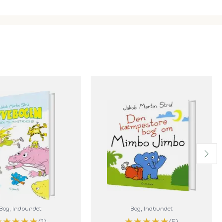
Bog
, Indbundet
Bog
, Indbundet
★
★
★
★
★
★
★
★
★
★
(1)
(5)