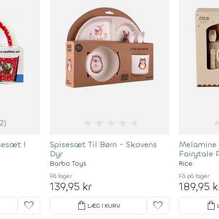
★
★
★
★
★
(2)
sesæt I
Spisesæt Til Børn - Skovens
Melamine 
Dyr
Fairytale 
Barbo Toys
Rice
På lager
Få på lager
139,95 kr
189,95 k
favorite
shopping_bag
favorite
shopping_bag
LÆG I KURV