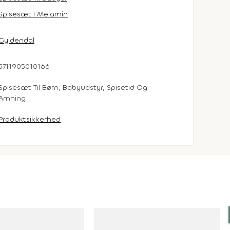
Spisesæt I Melamin
Gyldendal
5711905010166
Spisesæt Til Børn, Babyudstyr, Spisetid Og
Amning
Produktsikkerhed