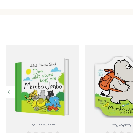
Bog
, Indbundet
Bog
, Papbog
★
★
★
★
★
★
★
★
★