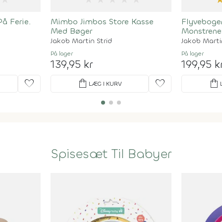
å Ferie.
Mimbo Jimbos Store Kasse
Flyvebogen
Med Bøger
Monstrene
Jakob Martin Strid
Jakob Marti
På lager
På lager
139,95 kr
199,95 k
favorite
shopping_bag
favorite
shopping_bag
LÆG I KURV
Spisesæt Til Babyer