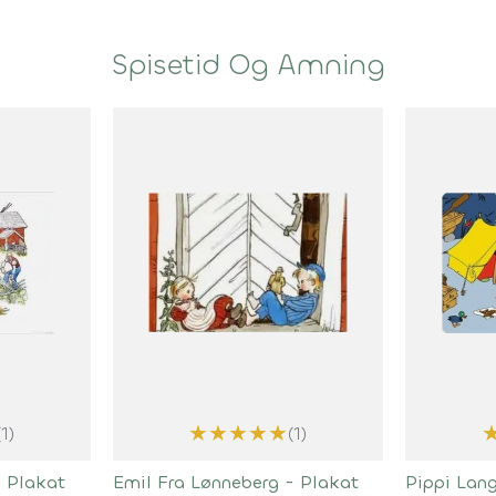
Spisetid Og Amning
★
★
★
★
★
(1)
(1)
- Plakat
Emil Fra Lønneberg - Plakat
Pippi Lan