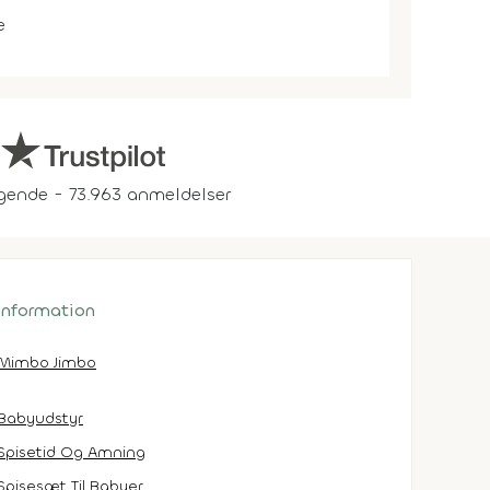
e
gende - 73.963 anmeldelser
 information
Mimbo Jimbo
Babyudstyr
Spisetid Og Amning
Spisesæt Til Babyer