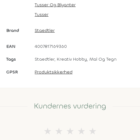
Tusser Og Blyanter
Tusser
Brand
Staedtler
EAN
4007817169360
Tags
Staedtler, Kreativ Hobby, Mal Og Tegn
GPSR
Produktsikkerhed
Kundernes vurdering
★
★
★
★
★