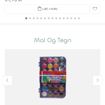
shopping_bag
favorite
LÆG I KURV
Mal Og Tegn