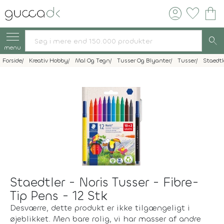
account_circle
favorite
shopping_bag
search
menu
Forside
Kreativ Hobby
Mal Og Tegn
Tusser Og Blyanter
Tusser
Staedtl
Staedtler - Noris Tusser - Fibre-
Tip Pens - 12 Stk
Desværre, dette produkt er ikke tilgængeligt i
øjeblikket. Men bare rolig, vi har masser af andre