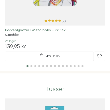
★
★
★
★
★
(2)
Farveblyanter I Metalboks - 72 Stk
Staedtler
På lager
139,95 kr
shopping_bag
favorite
LÆG I KURV
Tusser