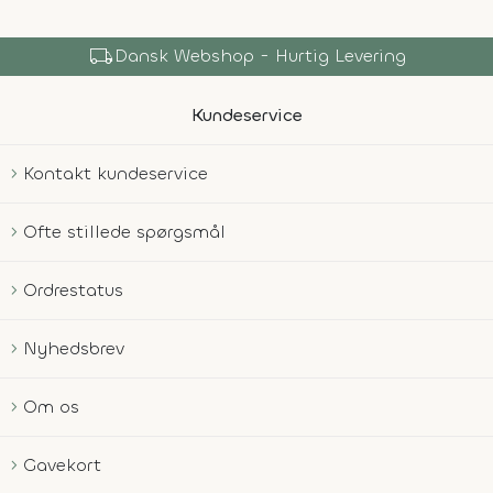
local_shipping
Dansk Webshop - Hurtig Levering
Kundeservice
Kontakt kundeservice
Ofte stillede spørgsmål
Ordrestatus
Nyhedsbrev
Om os
Gavekort