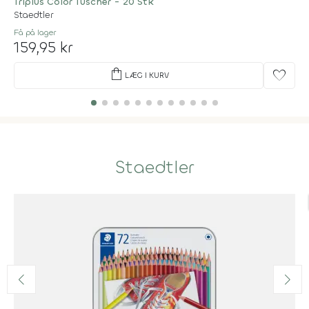
Triplus Color Tuscher - 20 Stk
Staedtler
Få på lager
159,95 kr
shopping_bag
favorite
LÆG I KURV
Staedtler