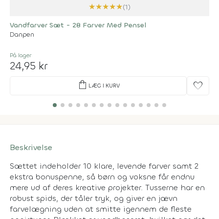
★
★
★
★
★
(1)
Vandfarver Sæt - 28 Farver Med Pensel
Danpen
På lager
24,95 kr
shopping_bag
favorite
LÆG I KURV
Beskrivelse
Sættet indeholder 10 klare, levende farver samt 2
ekstra bonuspenne, så børn og voksne får endnu
mere ud af deres kreative projekter. Tusserne har en
robust spids, der tåler tryk, og giver en jævn
farvelægning uden at smitte igennem de fleste