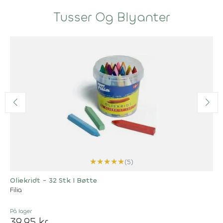
Tusser Og Blyanter
★
★
★
★
★
(5)
Oliekridt - 32 Stk I Bøtte
Filia
På lager
39,95 kr