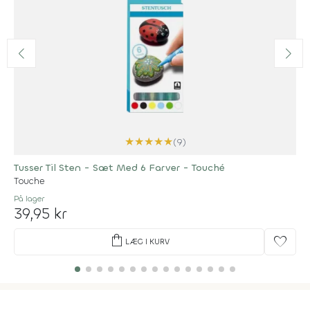
★
★
★
★
★
(9)
Tusser Til Sten - Sæt Med 6 Farver - Touché
Touche
På lager
39,95 kr
shopping_bag
favorite
LÆG I KURV