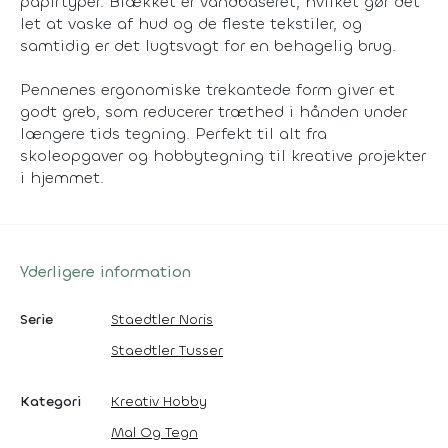
papirtyper. Blækket er vandbaseret, hvilket gør det
let at vaske af hud og de fleste tekstiler, og
samtidig er det lugtsvagt for en behagelig brug.
Pennenes ergonomiske trekantede form giver et
godt greb, som reducerer træthed i hånden under
længere tids tegning. Perfekt til alt fra
skoleopgaver og hobbytegning til kreative projekter
i hjemmet.
Yderligere information
Serie
Staedtler Noris
Staedtler Tusser
Kategori
Kreativ Hobby
Mal Og Tegn