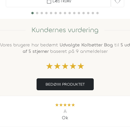
shopping_bag
favorite
LÆG I KURV
Kundernes vurdering
Vores brugere har bedømt
Udvalgte Kolbøtter Bog
til
5 ud
af 5 stjerner
baseret på 9 anmeldelser
★
★
★
★
★
BEDØM PRODUKTET
★
★
★
★
★
A
Ok