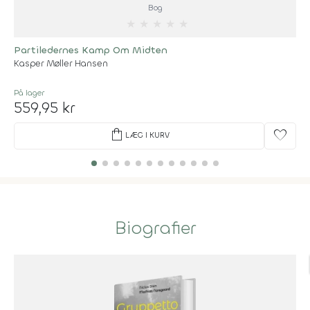
Bog
★
★
★
★
★
Partiledernes Kamp Om Midten
Kasper Møller Hansen
På lager
559,95 kr
shopping_bag
favorite
LÆG I KURV
Biografier