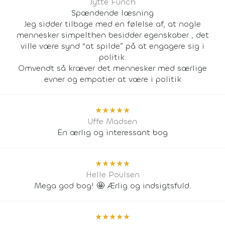
Jytte Funch
Spændende læsning
Jeg sidder tilbage med en følelse af, at nogle
mennesker simpelthen besidder egenskaber , det
ville være synd “at spilde” på at engagere sig i
politik.
Omvendt så kræver det mennesker med særlige
evner og empatier at være i politik
★
★
★
★
★
Uffe Madsen
En ærlig og interessant bog
★
★
★
★
★
Helle Poulsen
Mega god bog! 🤩 Ærlig og indsigtsfuld.
★
★
★
★
★