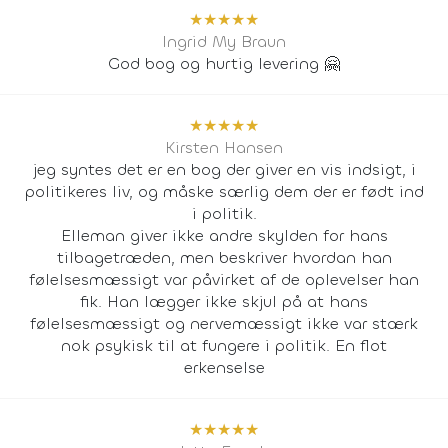
★
★
★
★
★
Ingrid My Braun
God bog og hurtig levering 🤗
★
★
★
★
★
Kirsten Hansen
jeg syntes det er en bog der giver en vis indsigt, i
politikeres liv, og måske særlig dem der er født ind
i politik.
Elleman giver ikke andre skylden for hans
tilbagetræden, men beskriver hvordan han
følelsesmæssigt var påvirket af de oplevelser han
fik. Han lægger ikke skjul på at hans
følelsesmæssigt og nervemæssigt ikke var stærk
nok psykisk til at fungere i politik. En flot
erkenselse
★
★
★
★
★