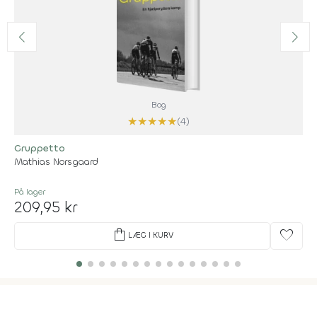
Bog
★
★
★
★
★
(4)
Gruppetto
Mathias Norsgaard
På lager
209,95 kr
shopping_bag
favorite
LÆG I KURV