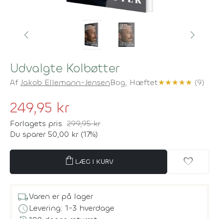
Udvalgte Kolbøtter
Af
Jakob Ellemann-Jensen
Bog,
Hæftet
★
★
★
★
★
(9)
249,95 kr
Forlagets pris
299,95 kr
Du sparer 50,00 kr (17%)
shopping_bag
favorite
LÆG I KURV
local_shipping
Varen er på lager
schedule
Levering: 1-3 hverdage