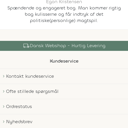
Egon Kristensen
Spændende og engageret bog. Man kommer rigtig
bag kulisserne og får indtryk af det
politiske(personlige) magtspil.
local_shipping
Dansk Webshop - Hurtig Levering
Kundeservice
Kontakt kundeservice
Ofte stillede spørgsmål
Ordrestatus
Nyhedsbrev