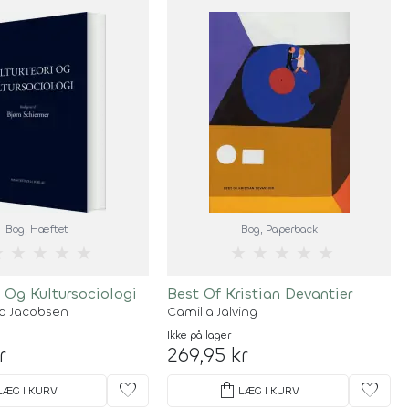
Bog
, Hæftet
Bog
, Paperback
★
★
★
★
★
★
★
★
★
★
i Og Kultursociologi
Best Of Kristian Devantier
id Jacobsen
Camilla Jalving
Ikke på lager
r
269,95 kr
favorite
shopping_bag
favorite
LÆG I KURV
LÆG I KURV