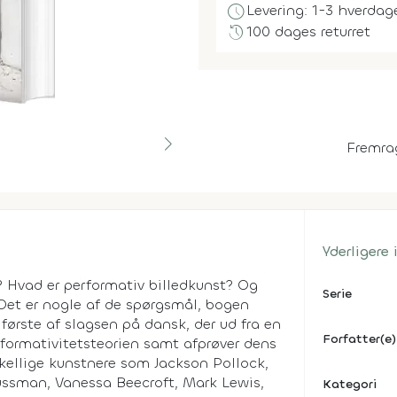
schedule
Levering: 1-3 hverdag
history
100 dages returret
Fremra
Yderligere
 Hvad er performativ billedkunst? Og
Serie
Det er nogle af de spørgsmål, bogen
første af slagsen på dansk, der ud fra en
Forfatter(e)
rformativitetsteorien samt afprøver dens
rskellige kunstnere som Jackson Pollock,
Sussman, Vanessa Beecroft, Mark Lewis,
Kategori