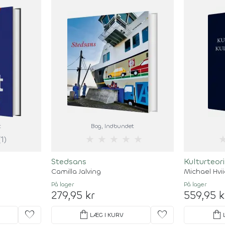
t
Bog
, Indbundet
★
★
★
★
★
(1)
Stedsans
Kulturteor
Camilla Jalving
Michael Hvi
På lager
På lager
279,95 kr
559,95 k
favorite
shopping_bag
favorite
shopping_bag
LÆG I KURV