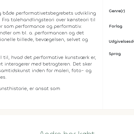
Genre(r)
g både performativetsbegrebets udvikling
: Fra talehandlingsteori over kønsteori til
er som performance og performativ.
Forlag
ndler om bl. a. performancen og det
tionelle billede, bevægelsen, selvet og
Udgivelses
Sprog
til, hvad det performative kunstværk er,
t interagerer med betragteren. Det sker
amtidskunst inden for maleri, foto- og
es.
 kunsthistorie, er ansat som