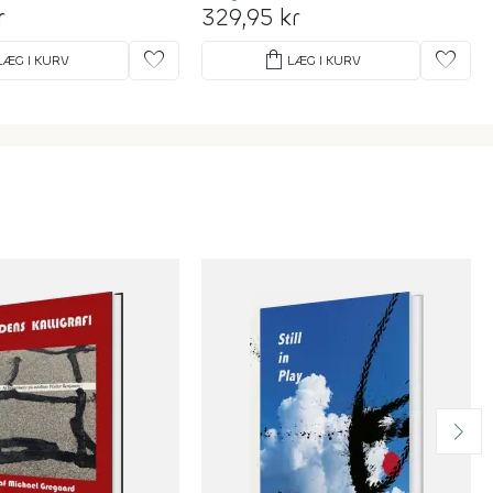
r
329,95 kr
favorite
shopping_bag
favorite
LÆG I KURV
LÆG I KURV