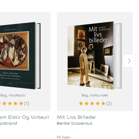
Bog
, Hardback
Bog
, Indbundet
★
★
★
★
★
★
★
★
★
★
(1)
(2)
em Elstir Og Vinteuil
Mit Livs Billeder
arstrand
Bente Scavenius
På lager