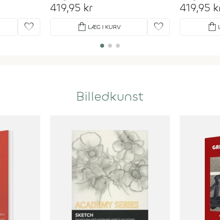
419,95 kr
419,95 k
favorite
shopping_bag
favorite
shopping_bag
LÆG I KURV
Billedkunst