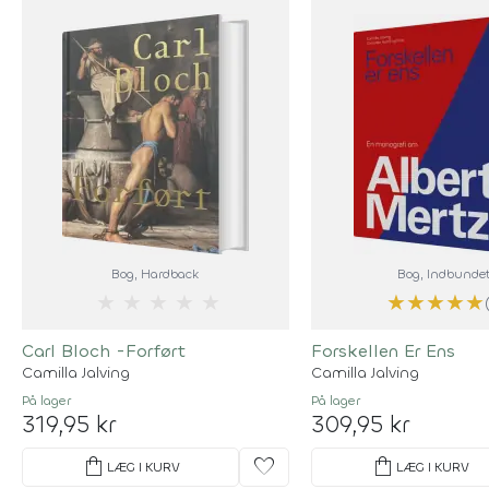
Bog
, Hardback
Bog
, Indbunde
★
★
★
★
★
★
★
★
★
★
Carl Bloch -Forført
Forskellen Er Ens
Camilla Jalving
Camilla Jalving
På lager
På lager
319,95 kr
309,95 kr
shopping_bag
favorite
shopping_bag
LÆG I KURV
LÆG I KURV