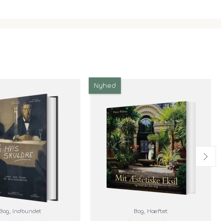
Nyhed
Bog
, Indbundet
Bog
, Hæftet