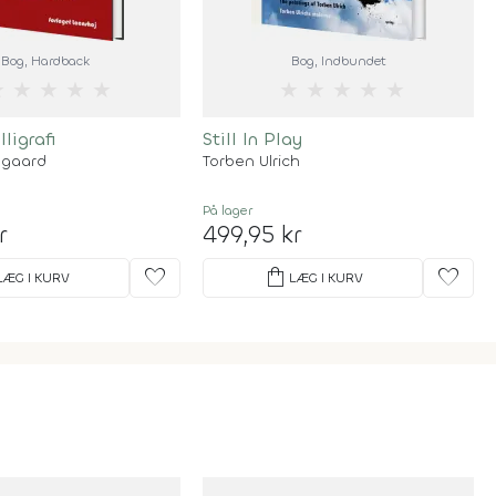
Bog
, Hardback
Bog
, Indbundet
★
★
★
★
★
★
★
★
★
★
ligrafi
Still In Play
egaard
Torben Ulrich
På lager
r
499,95 kr
favorite
shopping_bag
favorite
LÆG I KURV
LÆG I KURV