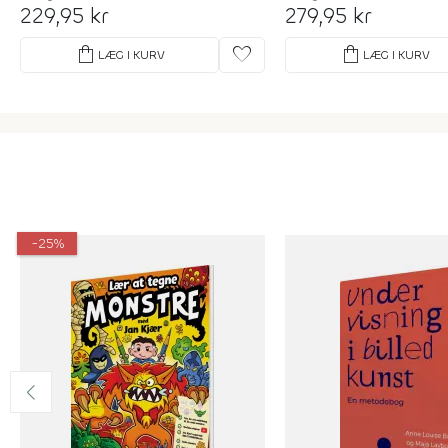
229,95 kr
279,95 kr
shopping_bag
favorite
shopping_bag
LÆG I KURV
LÆG I KURV
-25%