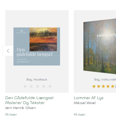
Bog
, Hardback
Bog
, Indbunde
★
★
★
★
★
★
★
★
★
★
Den Gådefulde Længsel:
Lommer Af Lys
Malerier Og Tekster
Mikael Wivel
Jørn Henrik Olsen
På lager
På lager