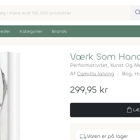
sear
eder
Kategorier
Brands
Værk Som Hand
Performativitet, Kunst Og M
Af
Camilla Jalving
Bog,
H
299,95 kr
shopping_bag
LÆ
local_shipping
Varen er på lager