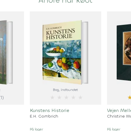
Andre har købt
t
Bog
, Indbundet
★
★
★
★
★
(1)
Kunstens Historie
Vejen Mell
E.H. Gombrich
Christine M
På lager
På lager