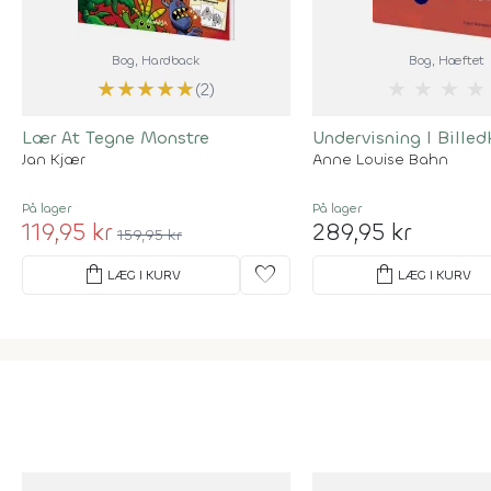
Bog
, Hardback
Bog
, Hæftet
★
★
★
★
★
★
★
★
★
(2)
Lær At Tegne Monstre
Undervisning I Billed
Jan Kjær
Anne Louise Bahn
På lager
På lager
119,95 kr
289,95 kr
159,95 kr
shopping_bag
favorite
shopping_bag
LÆG I KURV
LÆG I KURV