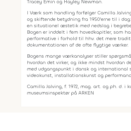
Tracey Emin og Hayley Newman.
I Værk som handling forfølger Camilla Jalvin
og skiftende betydning fra 1950'erne til i dag
en situationel æstetik med nedslag i begreb
Bogen er inddelt i fem hovedkapitler, som ha
performative i forhold til hhv. det mere tradi
dokumentationen af de ofte flygtige værker.
Bogens mange værkanalyser stiller spørgsmål 
hvordan det virker, og ikke mindst hvordan de
med udgangspunkt i dansk og international s
videokunst, installationskunst og performanc
Camilla Jalving, f. 1972, mag. art. og ph. d. i
museumsinspektør på ARKEN