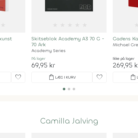
★
★
★
★
★
★
kunst
Skitseblok Academy A3 70 G -
Gadens Kal
70 Ark
Michael Gr
Academy Series
På lager
Ikke på lager
69,95 kr
269,95 k
favorite
shopping_bag
favorite
shopping_bag
LÆG I KURV
Camilla Jalving