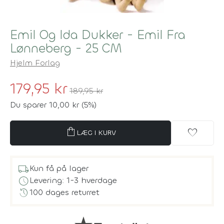
Emil Og Ida Dukker - Emil Fra
Lønneberg - 25 CM
Hjelm Forlag
179,95 kr
189,95 kr
Du sparer 10,00 kr (5%)
shopping_bag
favorite
LÆG I KURV
local_shipping
Kun få på lager
schedule
Levering: 1-3 hverdage
history
100 dages returret