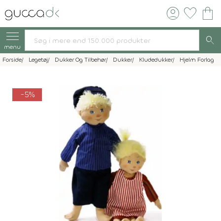
account_circle
favorite
shopping_bag
search
menu
Forside
Legetøj
Dukker Og Tilbehør
Dukker
Kludedukker
Hjelm Forlag
-5%