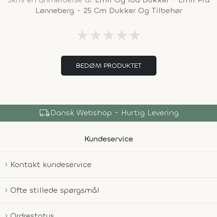
Lønneberg - 25 Cm Dukker Og Tilbehør
★
★
★
★
★
BEDØM PRODUKTET
local_shipping
Dansk Webshop - Hurtig Levering
Kundeservice
Kontakt kundeservice
Ofte stillede spørgsmål
Ordrestatus