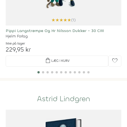
★
★
★
★
★
(1)
Pippi Langstrømpe Og Hr Nilsson Dukker - 30 CM
Hjelm Forlag
Ikke på lager
229,95 kr
shopping_bag
favorite
LÆG I KURV
Astrid Lindgren