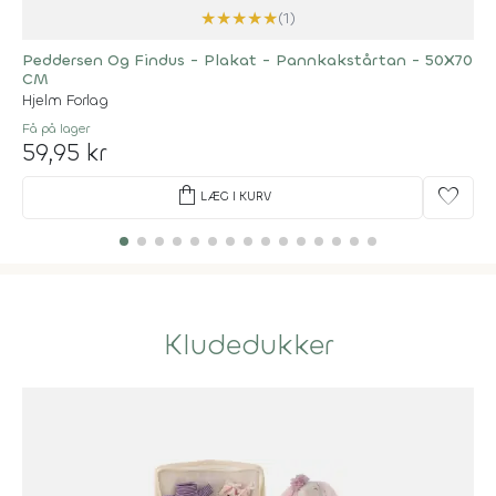
★
★
★
★
★
(1)
Peddersen Og Findus - Plakat - Pannkakstårtan - 50X70
CM
Hjelm Forlag
Få på lager
59,95 kr
shopping_bag
favorite
LÆG I KURV
Kludedukker