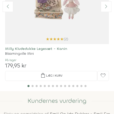
★
★
★
★
★
(2)
Milly Kludedukke Legesæt - Kanin
Bloomingville Mini
På lager
179,95 kr
shopping_bag
favorite
LÆG I KURV
Kundernes vurdering
Skriv en anmeldelse af
Emil Og Ida Dukker - Emil Fra