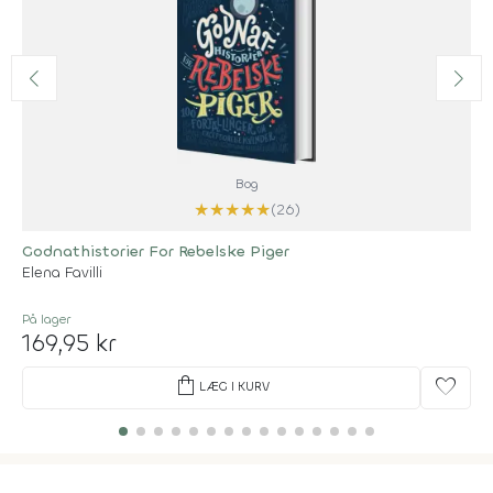
Bog
★
★
★
★
★
(26)
Godnathistorier For Rebelske Piger
Elena Favilli
På lager
169,95 kr
shopping_bag
favorite
LÆG I KURV