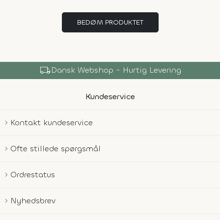
BEDØM PRODUKTET
local_shipping
Dansk Webshop - Hurtig Levering
Kundeservice
Kontakt kundeservice
Ofte stillede spørgsmål
Ordrestatus
Nyhedsbrev