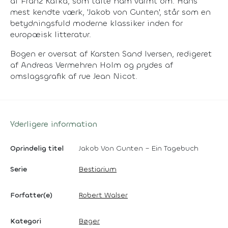
af Franz Kafka, som talte ham varmt om. Hans
mest kendte værk, 'Jakob von Gunten', står som en
betydningsfuld moderne klassiker inden for
europæisk litteratur.
Bogen er oversat af Karsten Sand Iversen, redigeret
af Andreas Vermehren Holm og prydes af
omslagsgrafik af rue Jean Nicot.
Yderligere information
Oprindelig titel
Jakob Von Gunten – Ein Tagebuch
Serie
Bestiarium
Forfatter(e)
Robert Walser
Kategori
Bøger