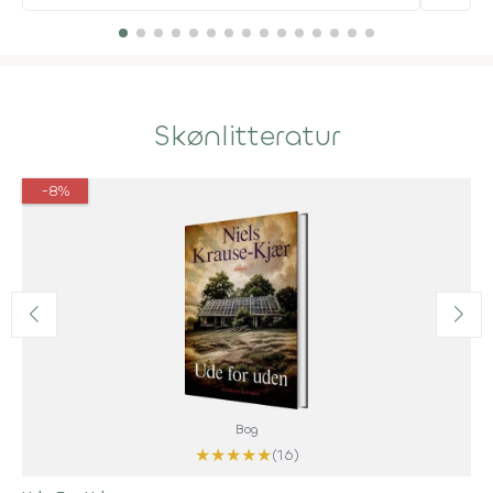
Skønlitteratur
-8%
Bog
★
★
★
★
★
(16)