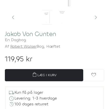
Jakob Von Gunten
En Dagbog
Af
Robert Walser
Bog,
Hæftet
119,95 kr
shopping_bag
favorite
LÆG I KURV
local_shipping
Kun få på lager
schedule
Levering: 1-3 hverdage
history
100 dages returret