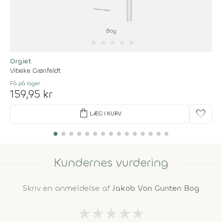
Bog
★
★
★
★
★
Orgiet
Vibeke Grønfeldt
Få på lager
159,95 kr
shopping_bag
favorite
LÆG I KURV
Kundernes vurdering
Skriv en anmeldelse af
Jakob Von Gunten Bog
★
★
★
★
★