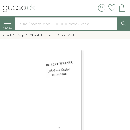
account_circle
favorite
shopping_bag
search
menu
Forside
Bøger
Skønlitteratur
Robert Walser