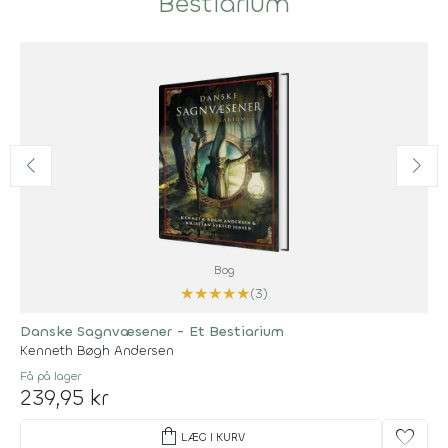
Bestiarium
Bog
★
★
★
★
★
(3)
Danske Sagnvæsener - Et Bestiarium
Kenneth Bøgh Andersen
Få på lager
239,95 kr
shopping_bag
favorite
LÆG I KURV