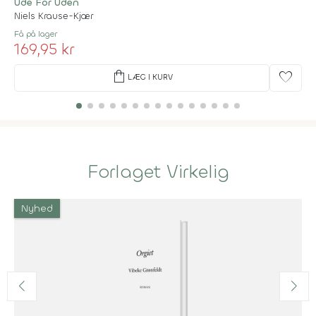
Ude For Uden
Niels Krause-Kjær
Få på lager
169,95 kr
shopping_bag
favorite
LÆG I KURV
Forlaget Virkelig
Nyhed