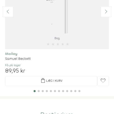
Bog
★
★
★
★
★
Molloy
Samuel Beckett
Få på lager
89,95 kr
shopping_bag
favorite
LÆG I KURV