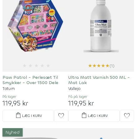
★
★
★
★
★
★
★
★
★
★
(1)
Paw Patrol - Perlesæt Til
Ultra Matt Varnish 500 ML -
Smykker - Over 1500 Dele
Mat Lak
Totum
Vallejo
På lager
Få på lager
119,95 kr
119,95 kr
shopping_bag
shopping_bag
favorite
favorite
LÆG I KURV
LÆG I KURV
Nyhed