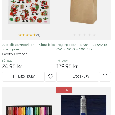
★
★
★
★
★
★
★
★
★
★
(1)
Juleklistermærker - Klassiske
Papirposer - Brun - 27X9X15
Julefigurer
CM - 50 G - 100 Stk
Creativ Company
På lager
På lager
24,95 kr
179,95 kr
shopping_bag
shopping_bag
favorite
favorite
LÆG I KURV
LÆG I KURV
-12%