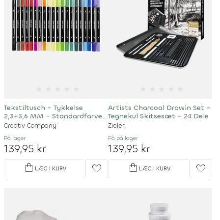
★
★
★
★
★
★
★
★
★
★
Tekstiltusch - Tykkelse
Artists Charcoal Drawin Set -
2,3+3,6 MM - Standardfarver
Tegnekul Skitsesæt - 24 Dele
- 20 Stk
Creativ Company
Zieler
På lager
Få på lager
139,95 kr
139,95 kr
shopping_bag
shopping_bag
favorite
favorite
LÆG I KURV
LÆG I KURV