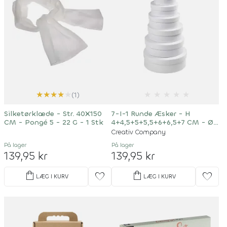
★
★
★
★
★
★
★
★
★
★
(1)
Silketørklæde - Str. 40X150
7-I-1 Runde Æsker - H
CM - Pongé 5 - 22 G - 1 Stk
4+4,5+5+5,5+6+6,5+7 CM - Ø
8,5+10,5+12,5+14,5+16,5+18,5+21,
Creativ Company
CM - Hvid - 7 Stk
På lager
På lager
139,95 kr
139,95 kr
shopping_bag
shopping_bag
favorite
favorite
LÆG I KURV
LÆG I KURV