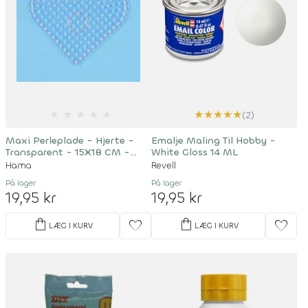
★
★
★
★
★
★
★
★
★
★
(2)
Maxi Perleplade - Hjerte -
Emalje Maling Til Hobby -
Transparent - 15X18 CM -
White Gloss 14 ML
8206
Hama
Revell
På lager
På lager
19,95 kr
19,95 kr
shopping_bag
shopping_bag
favorite
favorite
LÆG I KURV
LÆG I KURV