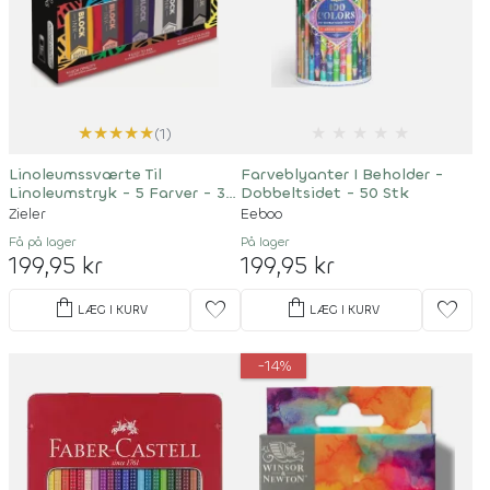
★
★
★
★
★
★
★
★
★
★
(1)
Linoleumssværte Til
Farveblyanter I Beholder -
Linoleumstryk - 5 Farver - 38
Dobbeltsidet - 50 Stk
ML
Zieler
Eeboo
Få på lager
På lager
199,95 kr
199,95 kr
shopping_bag
shopping_bag
favorite
favorite
LÆG I KURV
LÆG I KURV
-14%