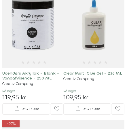
★
★
★
★
★
★
★
★
★
★
Udendørs Akryllak - Blank -
Clear Multi Glue Gel - 236 ML
Vandafvisende - 250 ML
Creativ Company
Creativ Company
På lager
På lager
119,95 kr
109,95 kr
shopping_bag
shopping_bag
favorite
favorite
LÆG I KURV
LÆG I KURV
-27%