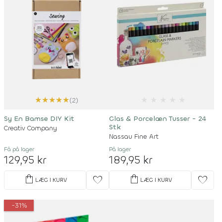
★
★
★
★
★
★
★
★
★
★
(2)
Sy En Bamse DIY Kit
Glas & Porcelæn Tusser - 24
Stk
Creativ Company
Nassau Fine Art
Få på lager
På lager
129,95 kr
189,95 kr
shopping_bag
shopping_bag
favorite
favorite
LÆG I KURV
LÆG I KURV
-31%