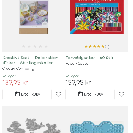
★
★
★
★
★
★
★
★
★
★
(1)
Kreativt Sæt - Dekoration -
Farveblyanter - 60 Stk
Æsker - Muslingeskaller -
Faber-Castell
Nøgleringe - Pastelfarver
Creativ Company
På lager
På lager
139,95 kr
159,95 kr
shopping_bag
shopping_bag
favorite
favorite
LÆG I KURV
LÆG I KURV