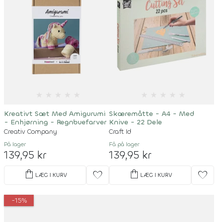
★
★
★
★
★
★
★
★
★
★
Kreativt Sæt Med Amigurumi
Skæremåtte - A4 - Med
- Enhjørning - Regnbuefarver
Knive - 22 Dele
Creativ Company
Craft Id
På lager
Få på lager
139,95 kr
139,95 kr
shopping_bag
shopping_bag
favorite
favorite
LÆG I KURV
LÆG I KURV
-15%