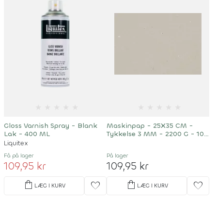
★
★
★
★
★
★
★
★
★
★
Gloss Varnish Spray - Blank
Maskinpap - 25X35 CM -
Lak - 400 ML
Tykkelse 3 MM - 2200 G - 10
Ark
Liquitex
Få på lager
På lager
109,95 kr
109,95 kr
shopping_bag
shopping_bag
favorite
favorite
LÆG I KURV
LÆG I KURV