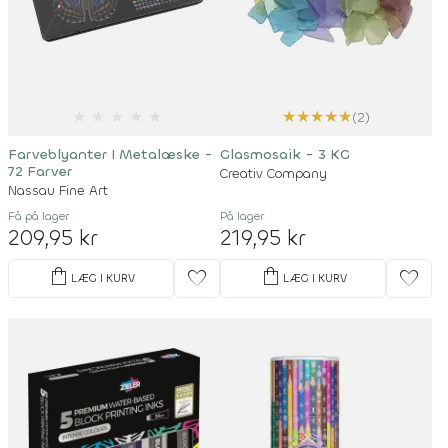
★
★
★
★
★
★
★
★
★
★
(2)
Farveblyanter I Metalæske -
Glasmosaik - 3 KG
72 Farver
Creativ Company
Nassau Fine Art
Få på lager
På lager
209,95 kr
219,95 kr
shopping_bag
shopping_bag
favorite
favorite
LÆG I KURV
LÆG I KURV