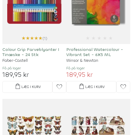
★
★
★
★
★
★
★
★
★
★
(1)
Colour Grip Farveblyanter I
Professional Watercolour -
Tinæske - 24 Stk
Vibrant Set - 6X5 ML
Faber-Castell
Winsor & Newton
Få på lager
Få på lager
189,95 kr
189,95 kr
shopping_bag
shopping_bag
favorite
favorite
LÆG I KURV
LÆG I KURV