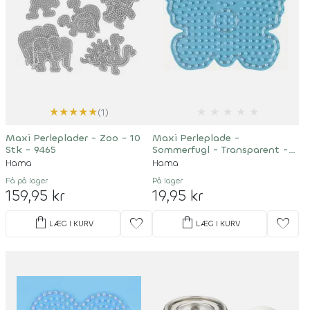
★
★
★
★
★
★
★
★
★
★
(1)
Maxi Perleplader - Zoo - 10
Maxi Perleplade -
Stk - 9465
Sommerfugl - Transparent -
8218
Hama
Hama
Få på lager
På lager
159,95 kr
19,95 kr
shopping_bag
shopping_bag
favorite
favorite
LÆG I KURV
LÆG I KURV