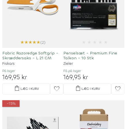
★
★
★
★
★
★
★
★
★
★
(2)
Fabric Razoredge Softgrip -
Penselsæt - Premium Fine
Skræddersaks - L 21 CM
Talkon - 10 Stk
Fiskars
Zieler
På lager
Få på lager
169,95 kr
169,95 kr
shopping_bag
shopping_bag
favorite
favorite
LÆG I KURV
LÆG I KURV
-15%