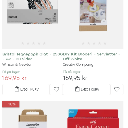
★
★
★
★
★
★
★
★
★
★
Bristol Tegnepapir Glat - 250G
DIY Kit Broderi - Servietter -
- A2 - 20 Sider
Off White
Winsor & Newton
Creativ Company
Få på lager
Få på lager
169,95 kr
169,95 kr
shopping_bag
shopping_bag
favorite
favorite
LÆG I KURV
LÆG I KURV
-18%