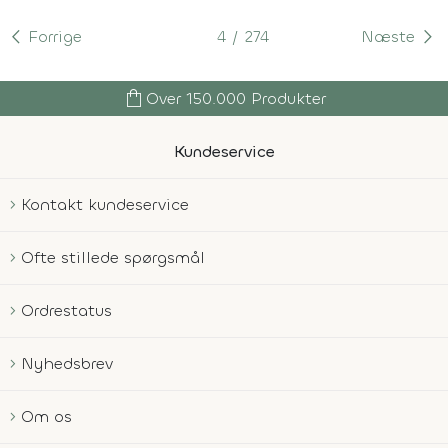
Forrige
4
274
Næste
shopping_bag
Over 150.000 Produkter
Kundeservice
Kontakt kundeservice
Ofte stillede spørgsmål
Ordrestatus
Nyhedsbrev
Om os