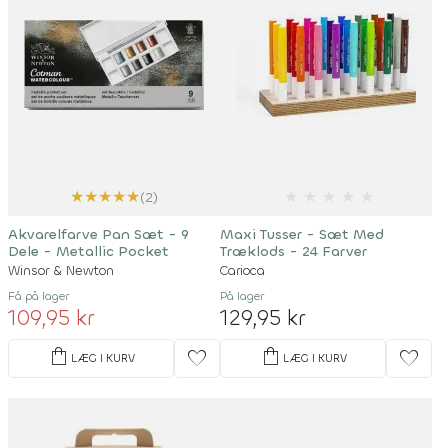
★
★
★
★
★
★
★
★
★
★
(2)
Akvarelfarve Pan Sæt - 9
Maxi Tusser - Sæt Med
Dele - Metallic Pocket
Træklods - 24 Farver
Winsor & Newton
Carioca
Få på lager
På lager
109,95 kr
129,95 kr
shopping_bag
shopping_bag
favorite
favorite
LÆG I KURV
LÆG I KURV