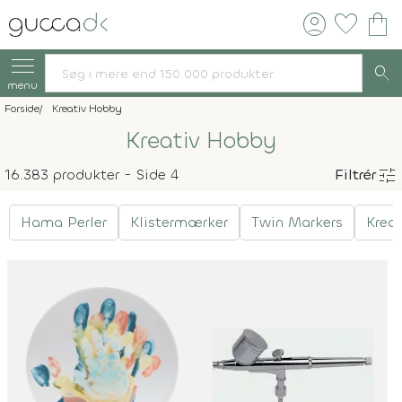
account_circle
favorite
shopping_bag
search
menu
Forside
Kreativ Hobby
Kreativ Hobby
tune
16.383 produkter - Side 4
Filtrér
Hama Perler
Klistermærker
Twin Markers
Krea