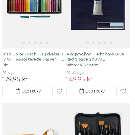
★
★
★
★
★
★
★
★
★
★
Visa Color Tusch - Tykkelse 3
Akrylmaling - Phthalo Blue -
MM - Assorterede Farver - 24
Red Shade 200 ML
Stk
Bic
Winsor & Newton
På lager
Få på lager
179,95 kr
149,95 kr
shopping_bag
shopping_bag
favorite
favorite
LÆG I KURV
LÆG I KURV