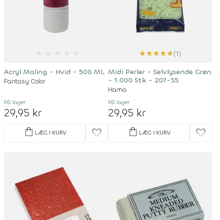
★
★
★
★
★
★
★
★
★
★
(1)
Acryl Maling - Hvid - 500 ML
Midi Perler - Selvlysende Grøn
- 1.000 Stk - 207-55
Fantasy Color
Hama
På lager
På lager
29,95 kr
29,95 kr
shopping_bag
shopping_bag
favorite
favorite
LÆG I KURV
LÆG I KURV