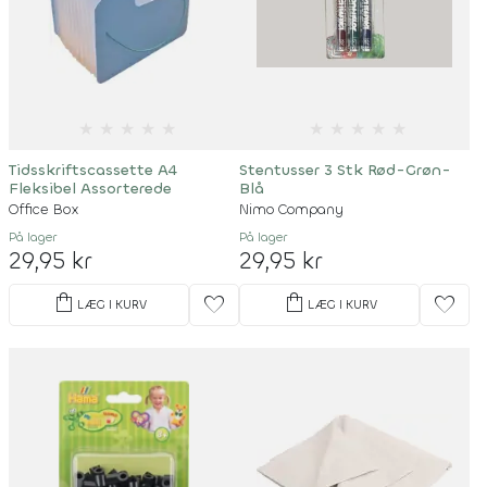
★
★
★
★
★
★
★
★
★
★
Tidsskriftscassette A4
Stentusser 3 Stk Rød-Grøn-
Fleksibel Assorterede
Blå
Office Box
Nimo Company
På lager
På lager
29,95 kr
29,95 kr
shopping_bag
shopping_bag
favorite
favorite
LÆG I KURV
LÆG I KURV