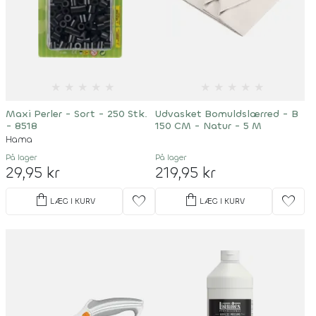
★
★
★
★
★
★
★
★
★
★
Maxi Perler - Sort - 250 Stk.
Udvasket Bomuldslærred - B
- 8518
150 CM - Natur - 5 M
Hama
På lager
På lager
29,95 kr
219,95 kr
shopping_bag
shopping_bag
favorite
favorite
LÆG I KURV
LÆG I KURV