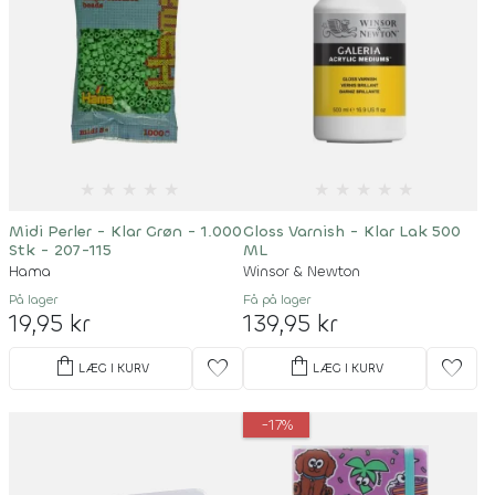
★
★
★
★
★
★
★
★
★
★
Midi Perler - Klar Grøn - 1.000
Gloss Varnish - Klar Lak 500
Stk - 207-115
ML
Hama
Winsor & Newton
På lager
Få på lager
19,95 kr
139,95 kr
shopping_bag
shopping_bag
favorite
favorite
LÆG I KURV
LÆG I KURV
-17%