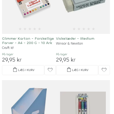
★
★
★
★
★
★
★
★
★
★
Glimmer Karton - Forskellige
Viskelæder - Medium
Farver - A4 - 200 G - 10 Ark
Winsor & Newton
Craft Id
På lager
På lager
29,95 kr
29,95 kr
shopping_bag
shopping_bag
favorite
favorite
LÆG I KURV
LÆG I KURV