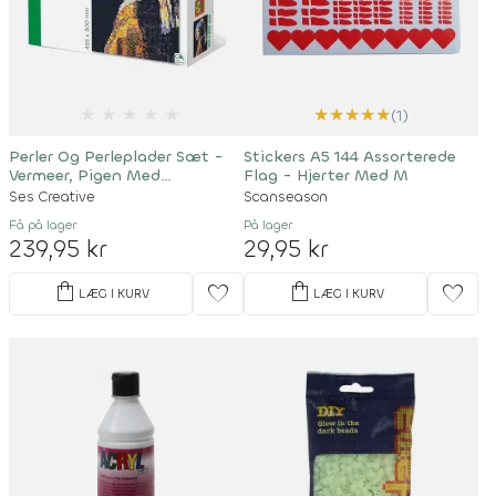
★
★
★
★
★
★
★
★
★
★
(1)
Perler Og Perleplader Sæt -
Stickers A5 144 Assorterede
Vermeer, Pigen Med
Flag - Hjerter Med M
Perleøreringen - Bedez Art
Ses Creative
Scanseason
Få på lager
På lager
239,95 kr
29,95 kr
shopping_bag
shopping_bag
favorite
favorite
LÆG I KURV
LÆG I KURV