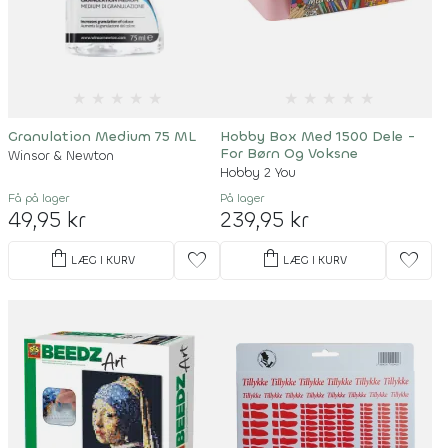
★
★
★
★
★
★
★
★
★
★
Granulation Medium 75 ML
Hobby Box Med 1500 Dele -
For Børn Og Voksne
Winsor & Newton
Hobby 2 You
Få på lager
På lager
49,95 kr
239,95 kr
shopping_bag
shopping_bag
favorite
favorite
LÆG I KURV
LÆG I KURV