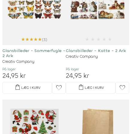
★
★
★
★
★
★
★
★
★
★
(3)
Glansbilleder - Sommerfugle -
Glansbilleder - Katte - 2 Ark
2 Ark
Creativ Company
Creativ Company
På lager
På lager
24,95 kr
24,95 kr
shopping_bag
shopping_bag
favorite
favorite
LÆG I KURV
LÆG I KURV