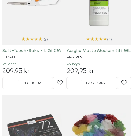
★
★
★
★
★
★
★
★
★
★
(2)
(1)
Soft-Touch-Saks - L 26 CM
Acrylic Matte Medium 946 ML
Fiskars
Liquitex
På lager
På lager
209,95 kr
209,95 kr
shopping_bag
shopping_bag
favorite
favorite
LÆG I KURV
LÆG I KURV