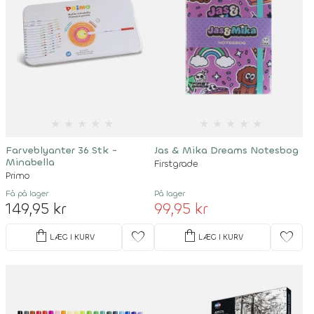
★
★
★
★
★
★
★
★
★
★
Farveblyanter 36 Stk -
Jas & Mika Dreams Notesbog
Minabella
Firstgrade
Primo
Få på lager
På lager
149,95 kr
99,95 kr
shopping_bag
shopping_bag
favorite
favorite
LÆG I KURV
LÆG I KURV