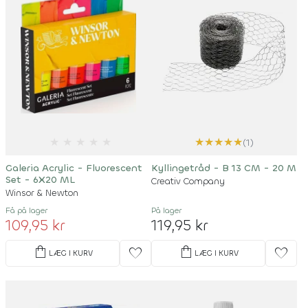
★
★
★
★
★
★
★
★
★
★
(1)
Galeria Acrylic - Fluorescent
Kyllingetråd - B 13 CM - 20 M
Set - 6X20 ML
Creativ Company
Winsor & Newton
Få på lager
På lager
109,95 kr
119,95 kr
shopping_bag
shopping_bag
favorite
favorite
LÆG I KURV
LÆG I KURV