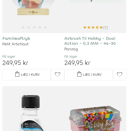
★
★
★
★
★
★
★
★
★
★
(1)
Familieaftryk
Airbrush Til Hobby - Dual
Action - 0,3 MM - Hs-30
Petit Artichaut
Panzag
På lager
På lager
249,95 kr
249,95 kr
shopping_bag
shopping_bag
favorite
favorite
LÆG I KURV
LÆG I KURV