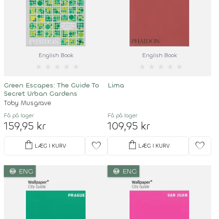
English Book
English Book
★
★
★
★
★
★
★
★
★
★
Green Escapes: The Guide To
Lima
Secret Urban Gardens
Toby Musgrave
Få på lager
Få på lager
159,95 kr
109,95 kr
shopping_bag
shopping_bag
favorite
favorite
LÆG I KURV
LÆG I KURV
language
language
ENG
ENG