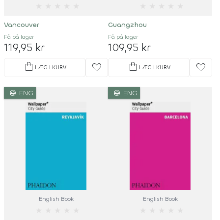
★
★
★
★
★
★
★
★
★
★
Vancouver
Guangzhou
Få på lager
Få på lager
119,95 kr
109,95 kr
shopping_bag
shopping_bag
favorite
favorite
LÆG I KURV
LÆG I KURV
language
language
ENG
ENG
English Book
English Book
★
★
★
★
★
★
★
★
★
★