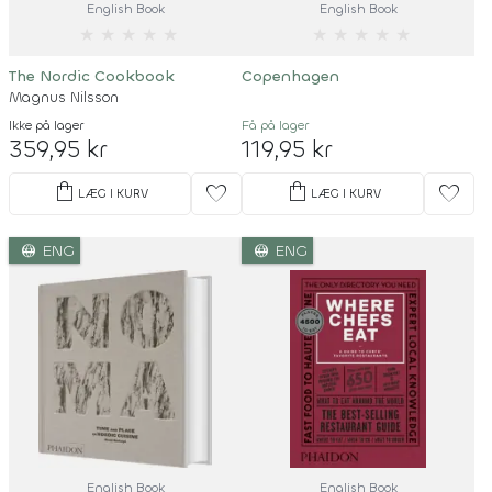
English Book
English Book
★
★
★
★
★
★
★
★
★
★
The Nordic Cookbook
Copenhagen
Magnus Nilsson
Ikke på lager
Få på lager
359,95 kr
119,95 kr
shopping_bag
shopping_bag
favorite
favorite
LÆG I KURV
LÆG I KURV
language
language
ENG
ENG
English Book
English Book