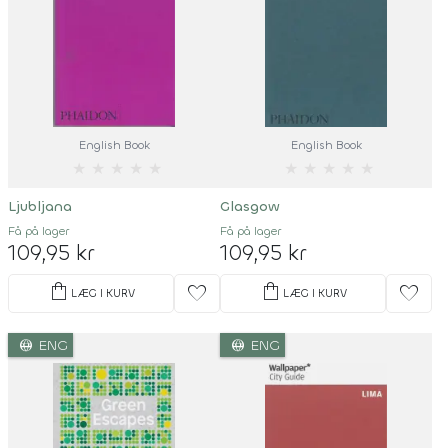
English Book
English Book
★
★
★
★
★
★
★
★
★
★
Ljubljana
Glasgow
Få på lager
Få på lager
109,95 kr
109,95 kr
shopping_bag
shopping_bag
favorite
favorite
LÆG I KURV
LÆG I KURV
language
language
ENG
ENG