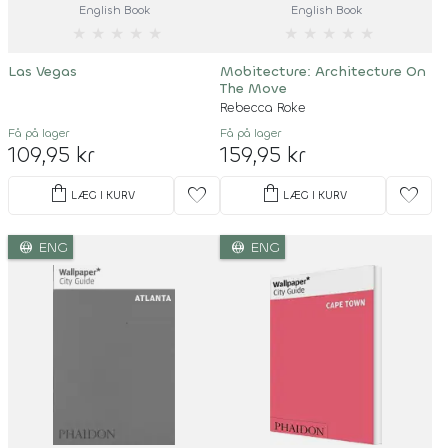
English Book
English Book
★
★
★
★
★
★
★
★
★
★
Las Vegas
Mobitecture: Architecture On
The Move
Rebecca Roke
Få på lager
Få på lager
109,95 kr
159,95 kr
shopping_bag
shopping_bag
favorite
favorite
LÆG I KURV
LÆG I KURV
language
language
ENG
ENG