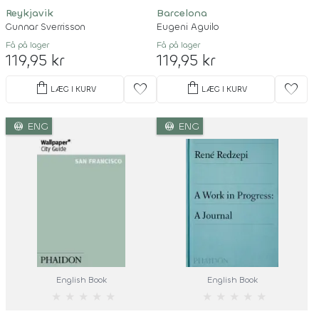
Reykjavik
Barcelona
Gunnar Sverrisson
Eugeni Aguilo
Få på lager
Få på lager
119,95 kr
119,95 kr
shopping_bag
shopping_bag
favorite
favorite
LÆG I KURV
LÆG I KURV
language
language
ENG
ENG
English Book
English Book
★
★
★
★
★
★
★
★
★
★