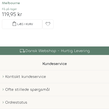
Melbourne
Få på lager
119,95 kr
shopping_bag
favorite
LÆG I KURV
shopping_bag
Over 150.000 Produkter
Kundeservice
Kontakt kundeservice
Ofte stillede spørgsmål
Ordrestatus