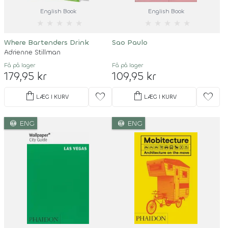
English Book
English Book
★
★
★
★
★
★
★
★
★
★
Where Bartenders Drink
Sao Paulo
Adrienne Stillman
Få på lager
Få på lager
179,95 kr
109,95 kr
shopping_bag
shopping_bag
favorite
favorite
LÆG I KURV
LÆG I KURV
language
language
ENG
ENG