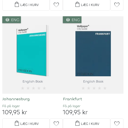
shopping_bag
shopping_bag
favorite
favorite
LÆG I KURV
LÆG I KURV
language
language
ENG
ENG
English Book
English Book
★
★
★
★
★
★
★
★
★
★
Johannesburg
Frankfurt
Få på lager
Få på lager
109,95 kr
109,95 kr
shopping_bag
shopping_bag
favorite
favorite
LÆG I KURV
LÆG I KURV