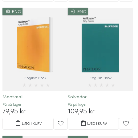
language
language
ENG
ENG
English Book
English Book
★
★
★
★
★
★
★
★
★
★
Montreal
Salvador
Få på lager
Få på lager
79,95 kr
109,95 kr
shopping_bag
shopping_bag
favorite
favorite
LÆG I KURV
LÆG I KURV