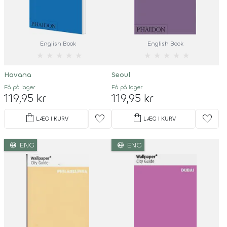
English Book
English Book
★
★
★
★
★
★
★
★
★
★
Havana
Seoul
Få på lager
Få på lager
119,95 kr
119,95 kr
shopping_bag
shopping_bag
favorite
favorite
LÆG I KURV
LÆG I KURV
language
language
ENG
ENG