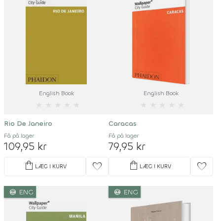
English Book
English Book
★
★
★
★
★
★
★
★
★
★
Rio De Janeiro
Caracas
Få på lager
Få på lager
109,95 kr
79,95 kr
shopping_bag
shopping_bag
favorite
favorite
LÆG I KURV
LÆG I KURV
language
language
ENG
ENG