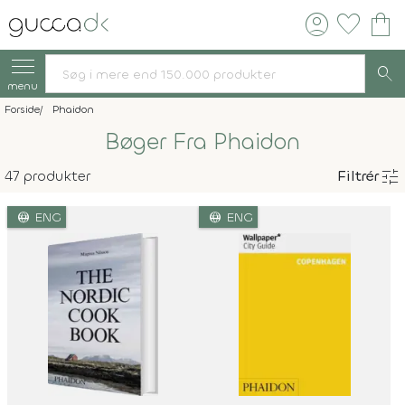
account_circle
favorite
shopping_bag
search
menu
Forside
Phaidon
Bøger Fra Phaidon
tune
47 produkter
Filtrér
language
language
ENG
ENG