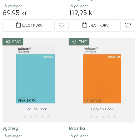
Få på lager
Få på lager
89,95 kr
119,95 kr
shopping_bag
shopping_bag
favorite
favorite
LÆG I KURV
LÆG I KURV
language
language
ENG
ENG
English Book
English Book
★
★
★
★
★
★
★
★
★
★
Sydney
Brasilia
Få på lager
Få på lager