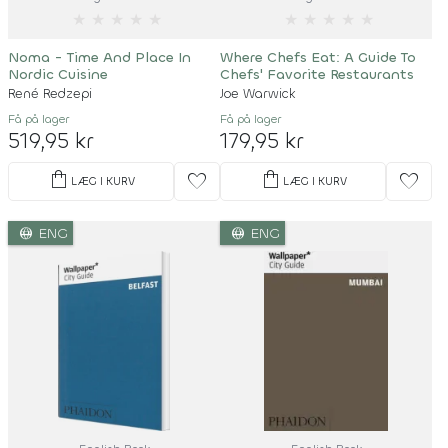
★
★
★
★
★
★
★
★
★
★
Noma - Time And Place In
Where Chefs Eat: A Guide To
Nordic Cuisine
Chefs' Favorite Restaurants
René Redzepi
Joe Warwick
Få på lager
Få på lager
519,95 kr
179,95 kr
shopping_bag
shopping_bag
favorite
favorite
LÆG I KURV
LÆG I KURV
language
language
ENG
ENG