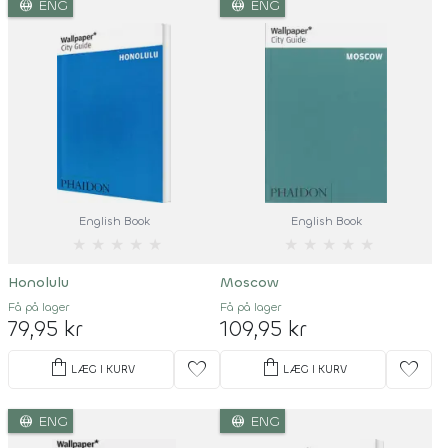
language
language
ENG
ENG
English Book
English Book
★
★
★
★
★
★
★
★
★
★
Honolulu
Moscow
Få på lager
Få på lager
79,95 kr
109,95 kr
shopping_bag
shopping_bag
favorite
favorite
LÆG I KURV
LÆG I KURV
language
language
ENG
ENG