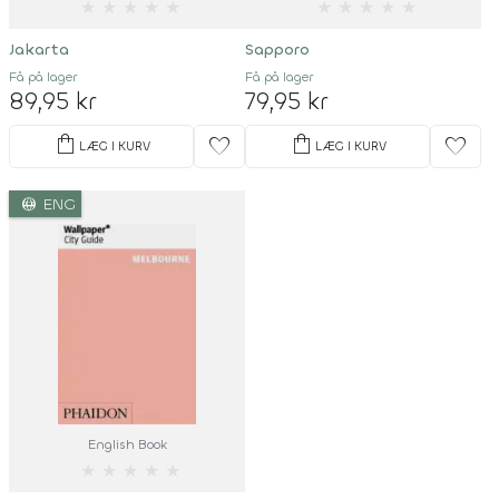
★
★
★
★
★
★
★
★
★
★
Jakarta
Sapporo
Få på lager
Få på lager
89,95 kr
79,95 kr
shopping_bag
shopping_bag
favorite
favorite
LÆG I KURV
LÆG I KURV
language
ENG
English Book
★
★
★
★
★