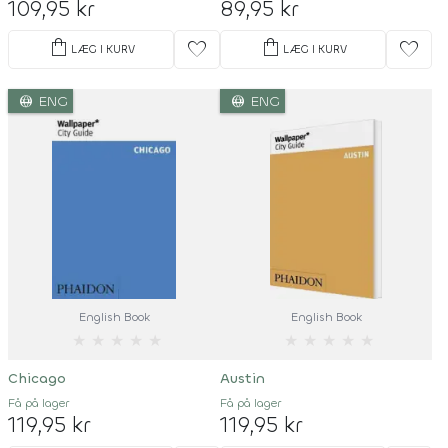
109,95 kr
89,95 kr
shopping_bag
shopping_bag
favorite
favorite
LÆG I KURV
LÆG I KURV
language
language
ENG
ENG
English Book
English Book
★
★
★
★
★
★
★
★
★
★
Chicago
Austin
Få på lager
Få på lager
119,95 kr
119,95 kr