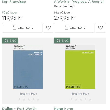
San Francisco
A Work In Progress: A Journal
René Redzepi
Få på lager
Ikke på lager
119,95 kr
279,95 kr
shopping_bag
shopping_bag
favorite
favorite
LÆG I KURV
LÆG I KURV
language
language
ENG
ENG
English Book
English Book
★
★
★
★
★
★
★
★
★
★
Dallas - Fort Worth
Hong Kong