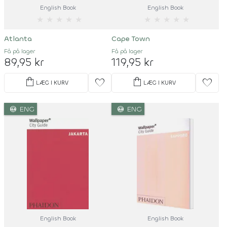
English Book
English Book
★
★
★
★
★
★
★
★
★
★
Atlanta
Cape Town
Få på lager
Få på lager
89,95 kr
119,95 kr
shopping_bag
shopping_bag
favorite
favorite
LÆG I KURV
LÆG I KURV
language
language
ENG
ENG
English Book
English Book