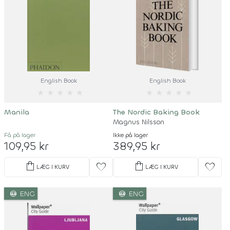
English Book
English Book
★
★
★
★
★
★
★
★
★
★
Manila
The Nordic Baking Book
Magnus Nilsson
Få på lager
Ikke på lager
109,95 kr
389,95 kr
shopping_bag
shopping_bag
favorite
favorite
LÆG I KURV
LÆG I KURV
language
language
ENG
ENG