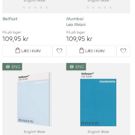
English Book
English Book
★
★
★
★
★
★
★
★
★
★
Belfast
Mumbai
Leo Mirani
Få på lager
Få på lager
109,95 kr
109,95 kr
shopping_bag
shopping_bag
favorite
favorite
LÆG I KURV
LÆG I KURV
language
language
ENG
ENG
English Book
English Book