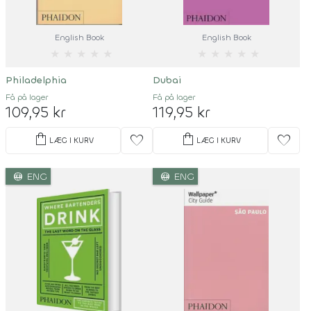
English Book
English Book
★
★
★
★
★
★
★
★
★
★
Philadelphia
Dubai
Få på lager
Få på lager
109,95 kr
119,95 kr
shopping_bag
shopping_bag
favorite
favorite
LÆG I KURV
LÆG I KURV
language
language
ENG
ENG