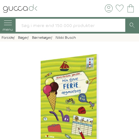
account_circle
favorite
shopping_bag
search
menu
Forside
Bøger
Børnebøger
Nikki Busch