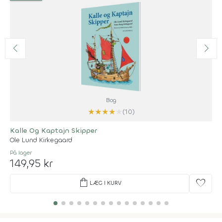
Bog
★
★
★
★
★
(10)
Kalle Og Kaptajn Skipper
Ole Lund Kirkegaard
På lager
149,95 kr
shopping_bag
favorite
LÆG I KURV