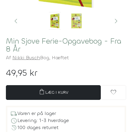
Min Sjove Ferie-Opgavebog - Fra
8 År
Af
Nikki Busch
Bog,
Hæftet
49,95 kr
shopping_bag
favorite
LÆG I KURV
local_shipping
Varen er på lager
schedule
Levering: 1-3 hverdage
history
100 dages returret