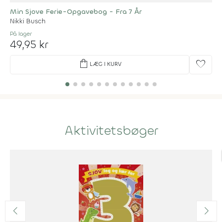
Min Sjove Ferie-Opgavebog - Fra 7 År
Nikki Busch
På lager
49,95 kr
shopping_bag
favorite
LÆG I KURV
Aktivitetsbøger