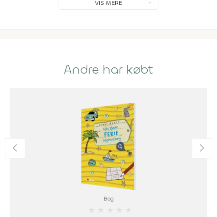
VIS MERE
Andre har købt
Bog
★
★
★
★
★