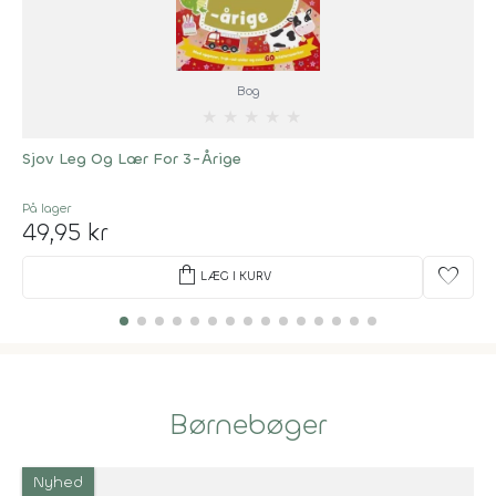
Bog
★
★
★
★
★
Sjov Leg Og Lær For 3-Årige
På lager
49,95 kr
shopping_bag
favorite
LÆG I KURV
Børnebøger
Nyhed