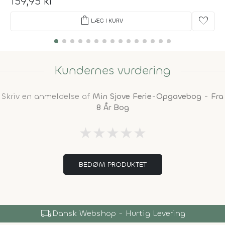
159,95 kr
shopping_bag
favorite
LÆG I KURV
Kundernes vurdering
Skriv en anmeldelse af
Min Sjove Ferie-Opgavebog - Fra
8 År Bog
★
★
★
★
★
BEDØM PRODUKTET
local_shipping
Dansk Webshop - Hurtig Levering