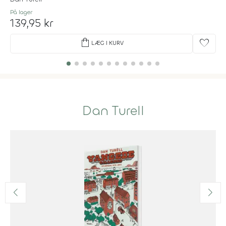
På lager
139,95 kr
shopping_bag
favorite
LÆG I KURV
Dan Turell