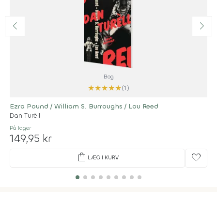
Bog
★
★
★
★
★
(1)
Ezra Pound / William S. Burroughs / Lou Reed
Dan Turèll
På lager
149,95 kr
shopping_bag
favorite
LÆG I KURV