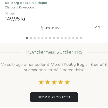
Kalle Og Kaptajn Skipper
Ole Lund Kirkegaard
På lager
149,95 kr
shopping_bag
favorite
LÆG I KURV
Kundernes vurdering
Vores brugere har bedømt
Mord I Rodby Bog
til
5 ud af 5
stjerner
baseret på 1 anmeldelse
★
★
★
★
★
BEDØM PRODUKTET