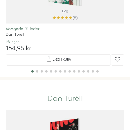
Bog
★
★
★
★
★
(5)
Vangede Billeder
Dan Turèll
På lager
164,95 kr
shopping_bag
favorite
LÆG I KURV
Dan Turèll