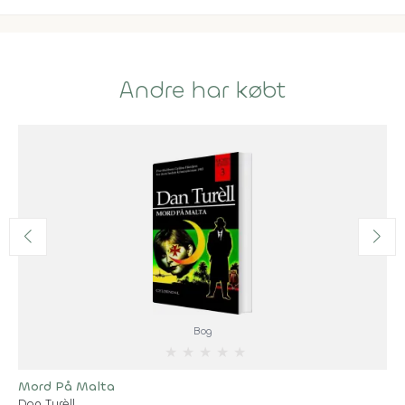
Andre har købt
Bog
★
★
★
★
★
Mord På Malta
Dan Turèll