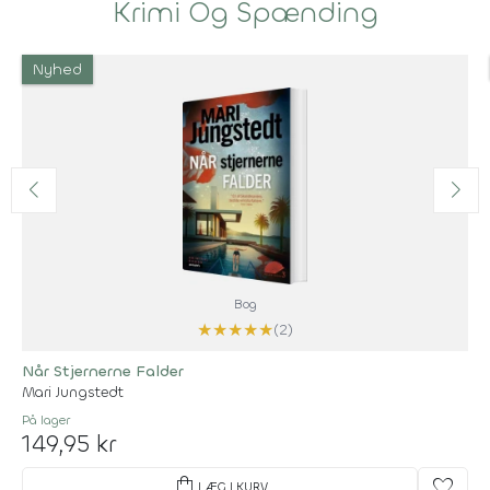
Krimi Og Spænding
Nyhed
Bog
★
★
★
★
★
(2)
Når Stjernerne Falder
Mari Jungstedt
På lager
149,95 kr
shopping_bag
favorite
LÆG I KURV