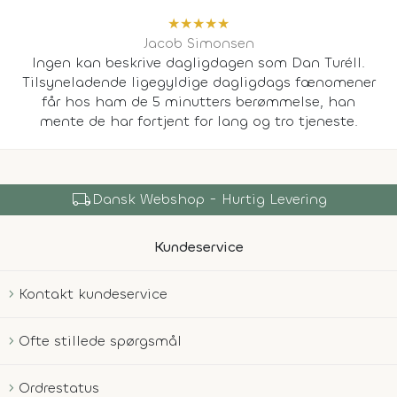
★
★
★
★
★
Jacob Simonsen
Ingen kan beskrive dagligdagen som Dan Turéll.
Tilsyneladende ligegyldige dagligdags fænomener
får hos ham de 5 minutters berømmelse, han
mente de har fortjent for lang og tro tjeneste.
local_shipping
Dansk Webshop - Hurtig Levering
Kundeservice
Kontakt kundeservice
Ofte stillede spørgsmål
Ordrestatus