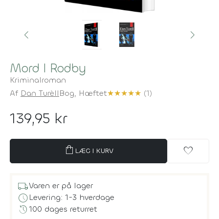
Mord I Rodby
Kriminalroman
Af
Dan Turèll
Bog,
Hæftet
★
★
★
★
★
(1)
139,95 kr
shopping_bag
favorite
LÆG I KURV
local_shipping
Varen er på lager
schedule
Levering: 1-3 hverdage
history
100 dages returret