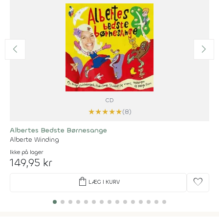
CD
★
★
★
★
★
(8)
Albertes Bedste Børnesange
Alberte Winding
Ikke på lager
149,95 kr
shopping_bag
favorite
LÆG I KURV