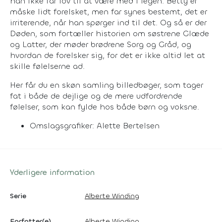
han ikke får lov til at være med i legen. Betty er
måske lidt forelsket, men far synes bestemt, det er
irriterende, når han spørger ind til det. Og så er der
Døden, som fortæller historien om søstrene Glæde
og Latter, der møder brødrene Sorg og Gråd, og
hvordan de forelsker sig, for det er ikke altid let at
skille følelserne ad.
Her får du en skøn samling billedbøger, som tager
fat i både de dejlige og de mere udfordrende
følelser, som kan fylde hos både børn og voksne.
Omslagsgrafiker: Alette Bertelsen
Yderligere information
Serie
Alberte Winding
Forfatter(e)
Alberte Winding