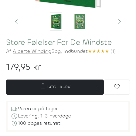
Store Følelser For De Mindste
Af
Alberte Winding
Bog,
Indbundet
★
★
★
★
★
(1)
179,95 kr
shopping_bag
favorite
LÆG I KURV
local_shipping
Varen er på lager
schedule
Levering: 1-3 hverdage
history
100 dages returret