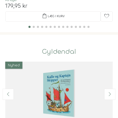
179,95 kr
shopping_bag
favorite
LÆG I KURV
Gyldendal
Nyhed