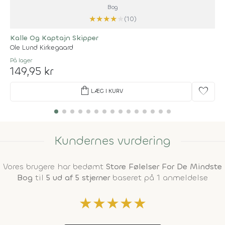
Bog
★
★
★
★
★
(10)
Kalle Og Kaptajn Skipper
Ole Lund Kirkegaard
På lager
149,95 kr
shopping_bag
favorite
LÆG I KURV
Kundernes vurdering
Vores brugere har bedømt
Store Følelser For De Mindste
Bog
til
5 ud af 5 stjerner
baseret på 1 anmeldelse
★
★
★
★
★