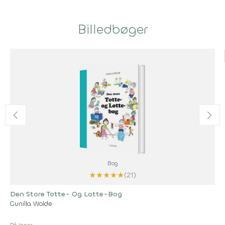
Billedbøger
Bog
★
★
★
★
★
(21)
Den Store Totte- Og Lotte-Bog
Gunilla Wolde
På lager