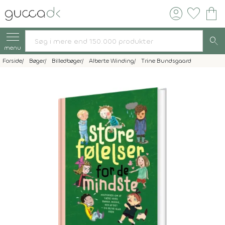
account_circle
favorite
shopping_bag
search
menu
Forside
Bøger
Billedbøger
Alberte Winding
Trine Bundsgaard