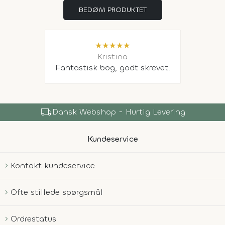
BEDØM PRODUKTET
★
★
★
★
★
Kristina
Fantastisk bog, godt skrevet.
local_shipping
Dansk Webshop - Hurtig Levering
Kundeservice
Kontakt kundeservice
Ofte stillede spørgsmål
Ordrestatus