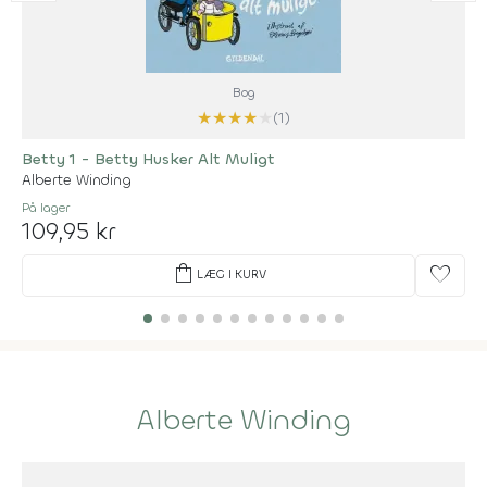
Bog
★
★
★
★
★
(1)
Betty 1 - Betty Husker Alt Muligt
Alberte Winding
På lager
109,95 kr
shopping_bag
favorite
LÆG I KURV
Alberte Winding