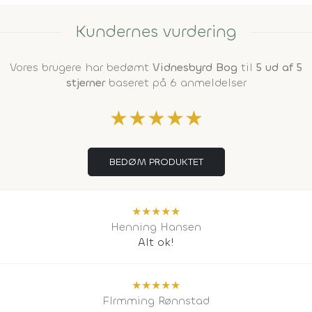
Kundernes vurdering
Vores brugere har bedømt
Vidnesbyrd Bog
til
5 ud af 5
stjerner
baseret på 6 anmeldelser
★
★
★
★
★
BEDØM PRODUKTET
★
★
★
★
★
Henning Hansen
Alt ok!
★
★
★
★
★
Flrmming Rønnstad