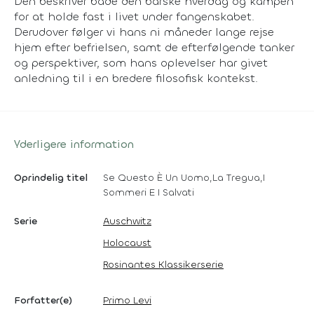
Den beskriver både den barske hverdag og kampen
for at holde fast i livet under fangenskabet.
Derudover følger vi hans ni måneder lange rejse
hjem efter befrielsen, samt de efterfølgende tanker
og perspektiver, som hans oplevelser har givet
anledning til i en bredere filosofisk kontekst.
Yderligere information
Oprindelig titel
Se Questo È Un Uomo,La Tregua,I
Sommeri E I Salvati
Serie
Auschwitz
Holocaust
Rosinantes Klassikerserie
Forfatter(e)
Primo Levi