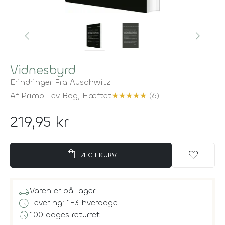
Vidnesbyrd
Erindringer Fra Auschwitz
Af
Primo Levi
Bog,
Hæftet
★
★
★
★
★
(6)
219,95 kr
shopping_bag
favorite
LÆG I KURV
local_shipping
Varen er på lager
schedule
Levering: 1-3 hverdage
history
100 dages returret