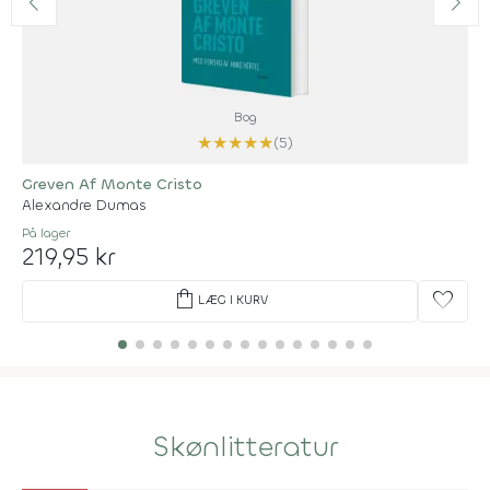
Bog
★
★
★
★
★
(5)
Greven Af Monte Cristo
Alexandre Dumas
På lager
219,95 kr
shopping_bag
favorite
LÆG I KURV
Skønlitteratur