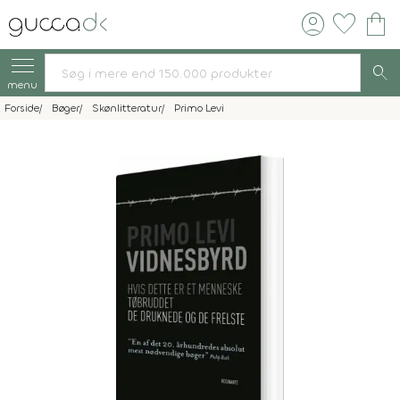
account_circle
favorite
shopping_bag
search
menu
Forside
Bøger
Skønlitteratur
Primo Levi