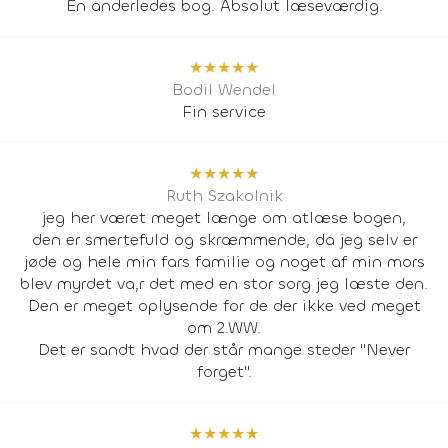
En anderledes bog. Absolut læseværdig.
★
★
★
★
★
Bodil Wendel
Fin service
★
★
★
★
★
Ruth Szakolnik
jeg her været meget længe om atlæse bogen,
den er smertefuld og skræmmende, da jeg selv er
jøde og hele min fars familie og noget af min mors
blev myrdet va,r det med en stor sorg jeg læste den.
Den er meget oplysende for de der ikke ved meget
om 2.WW.
Det er sandt hvad der står mange steder "Never
forget".
★
★
★
★
★