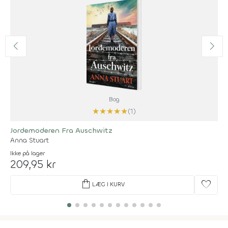
Bog
★
★
★
★
★
(1)
Jordemoderen Fra Auschwitz
Anna Stuart
Ikke på lager
209,95 kr
shopping_bag
favorite
LÆG I KURV