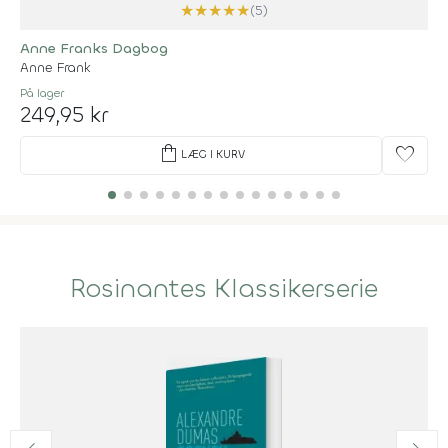
★
★
★
★
★
(5)
Anne Franks Dagbog
Anne Frank
På lager
249,95 kr
shopping_bag
favorite
LÆG I KURV
Rosinantes Klassikerserie