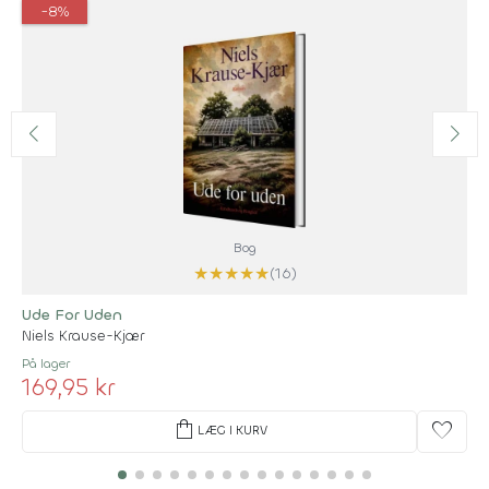
-8%
Bog
★
★
★
★
★
(16)
Ude For Uden
Niels Krause-Kjær
På lager
169,95 kr
shopping_bag
favorite
LÆG I KURV