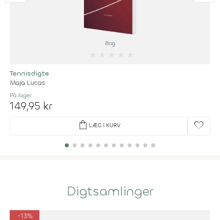
Bog
★
★
★
★
★
Tennisdigte
Maja Lucas
På lager
149,95 kr
shopping_bag
favorite
LÆG I KURV
Digtsamlinger
-13%