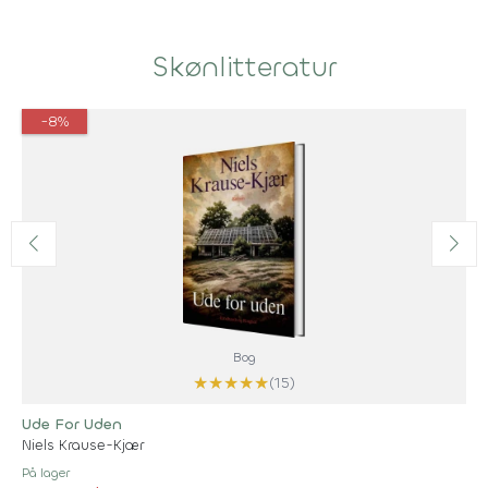
Skønlitteratur
-8%
Bog
★
★
★
★
★
(15)
Ude For Uden
Niels Krause-Kjær
På lager