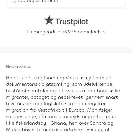
history
100 dages returret
Fremragende - 73.936 anmeldelser
Beskrivelse
Hans Luchts digtsamling
Vores liv ryster
er en
dokumentarisk digtsamling, som udelukkende
består af samtaler og interviews med ghanesiske
migranter, optaget og nedskrevet igennem snart
tyve års antropologisk forskning i irregulær
migration fra Vestafrika til Europa. Man følger
således unge, afrikanske arbejdsmigranter fra en
lille fiskerlandsby i Ghana, hen over Sahara og
Middelhavet til arbejdspladserne i Europa, alt