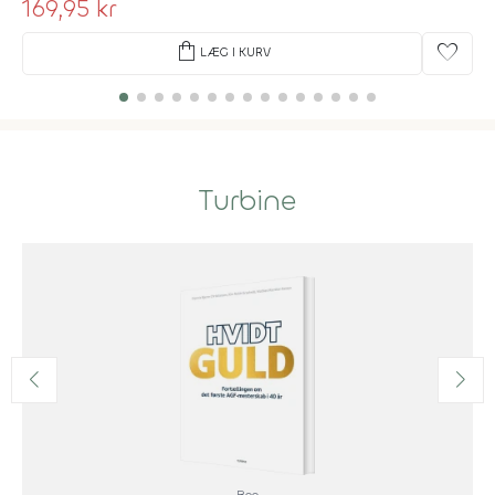
169,95 kr
shopping_bag
favorite
LÆG I KURV
Turbine
Bog