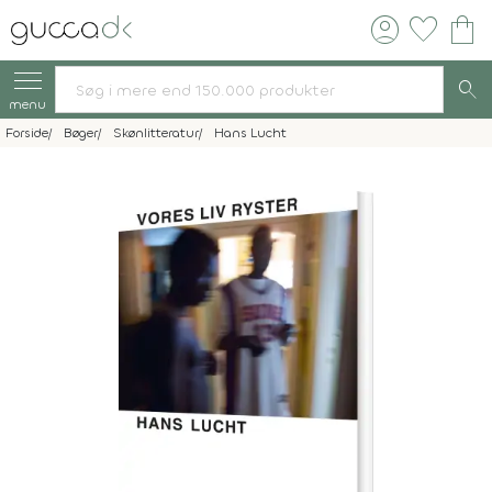
account_circle
favorite
shopping_bag
search
menu
Forside
Bøger
Skønlitteratur
Hans Lucht