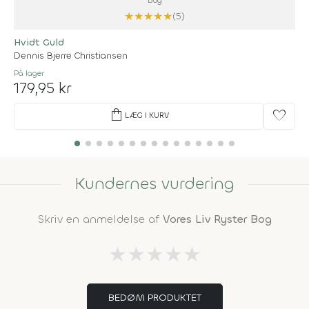
★
★
★
★
★
(5)
Hvidt Guld
Dennis Bjerre Christiansen
På lager
179,95 kr
shopping_bag
favorite
LÆG I KURV
Kundernes vurdering
Skriv en anmeldelse af
Vores Liv Ryster Bog
★
★
★
★
★
BEDØM PRODUKTET