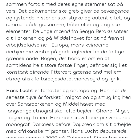
sammen fortalt med deres egne stemmer sat på
vers. Det dokumentariske greb giver de bevægende
og rystende historier stor styrke og autenticitet, og
rummer både grusomme, håbefulde og tragiske
elementer. De unge mænd fra Senya Beraku satser
alt i ørkenen og på Middelhavet for at nå frem til
arbejdspladserne i Europa, mens kvinderne
derhjemme venter på gode nyheder fra de farlige
grænselande. Bogen, der handler om en af
samtidens helt store fortællinger, befinder sig i et
konstant dirrende litterært grænseland mellem
etnografisk feltarbejdsdata, vidnesbyrd og lyrik.
Hans Lucht
er forfatter og antropolog. Han har de
seneste tyve år forsket i migration og smugling hen
over Saharaørkenen og Middelhavet med
langvarige etnografiske feltarbejder i Ghana, Niger,
Libyen og Italien. Han har skrevet den prisvindende
monografi
Darkness before Daybreak
om sit arbejde
med afrikanske migranter. Hans Lucht debuterede
med en roman i 2000 på Gyldendal. Siden har han