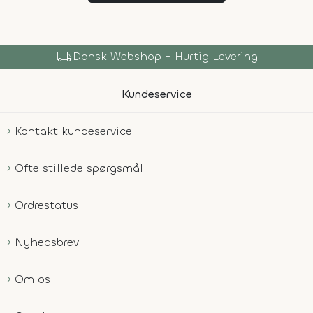
local_shipping
Dansk Webshop - Hurtig Levering
Kundeservice
Kontakt kundeservice
Ofte stillede spørgsmål
Ordrestatus
Nyhedsbrev
Om os