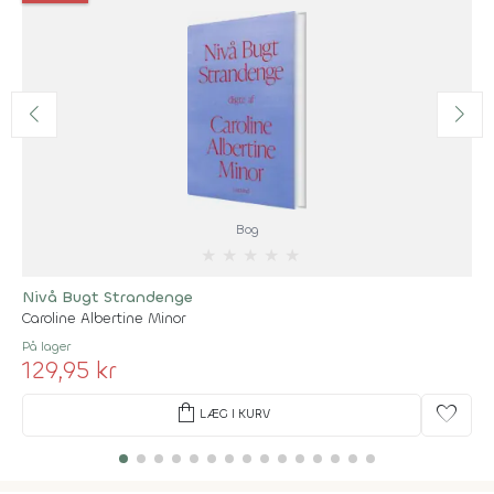
Bog
★
★
★
★
★
Nivå Bugt Strandenge
Caroline Albertine Minor
På lager
129,95 kr
shopping_bag
favorite
LÆG I KURV