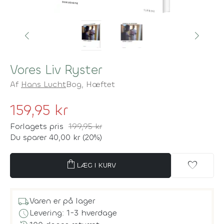
Vores Liv Ryster
Af
Hans Lucht
Bog,
Hæftet
159,95 kr
Forlagets pris
199,95 kr
Du sparer 40,00 kr (20%)
shopping_bag
favorite
LÆG I KURV
local_shipping
Varen er på lager
schedule
Levering: 1-3 hverdage