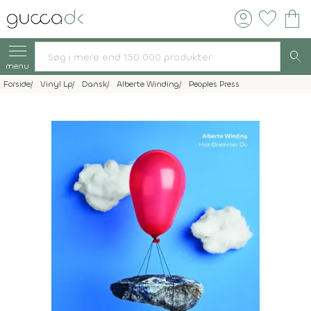
account_circle
favorite
shopping_bag
search
menu
Forside
Vinyl Lp
Dansk
Alberte Winding
Peoples Press