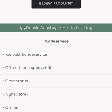
BEDØM PRODUKTET
local_shipping
Dansk Webshop - Hurtig Levering
Kundeservice
Kontakt kundeservice
Ofte stillede spørgsmål
Ordrestatus
Nyhedsbrev
Om os