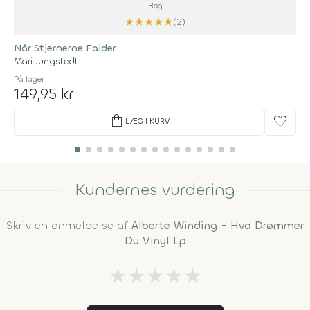
Bog
★
★
★
★
★
(2)
Når Stjernerne Falder
Mari Jungstedt
På lager
149,95 kr
shopping_bag
favorite
LÆG I KURV
Kundernes vurdering
Skriv en anmeldelse af
Alberte Winding - Hva Drømmer
Du Vinyl Lp
★
★
★
★
★