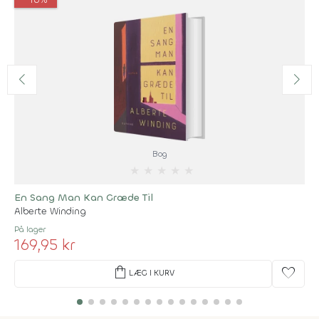
Bog
★
★
★
★
★
En Sang Man Kan Græde Til
Alberte Winding
På lager
169,95 kr
shopping_bag
favorite
LÆG I KURV