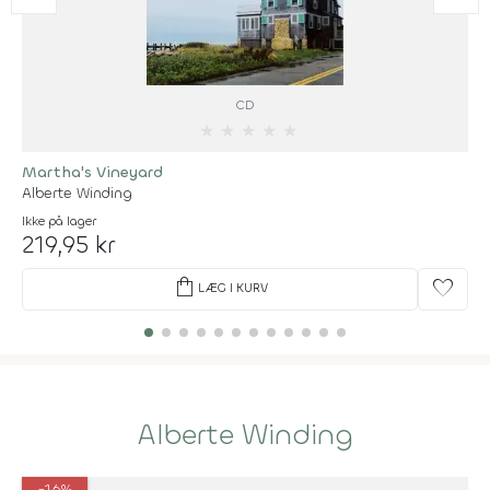
CD
★
★
★
★
★
Martha's Vineyard
Alberte Winding
Ikke på lager
219,95 kr
shopping_bag
favorite
LÆG I KURV
Alberte Winding
-16%