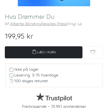
Hva Drømmer Du
Af
Alberte Winding
Peoples Press
Vinyl Lp
199,95 kr
shopping_bag
favorite
LÆG I KURV
block
Ikke på lager
schedule
Levering: 3-15 hverdage
history
100 dages returret
Fremragende - 73.951 anmeldelser