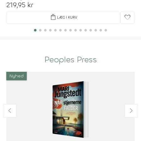
219,95 kr
shopping_bag
favorite
LÆG I KURV
Peoples Press
Nyhed