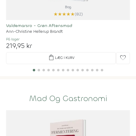
Bog
★
★
★
★
★
(82)
Valdemarsro - Grøn Aftensmad
Ann-Christine Hellerup Brandt
På lager
219,95 kr
shopping_bag
favorite
LÆG I KURV
Mad Og Gastronomi