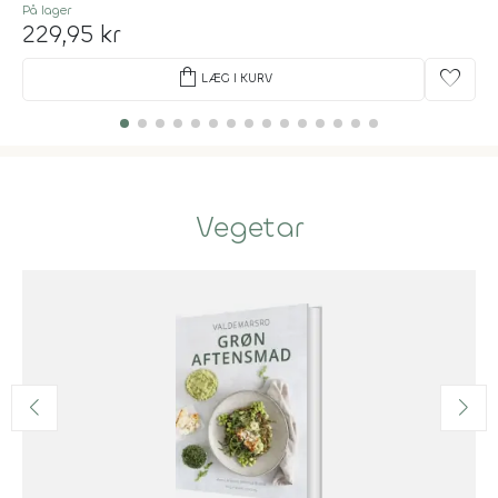
På lager
229,95 kr
shopping_bag
favorite
LÆG I KURV
Vegetar