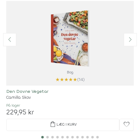
Bog
★
★
★
★
★
(14)
Den Dovne Vegetar
Camilla Skov
På lager
229,95 kr
shopping_bag
favorite
LÆG I KURV