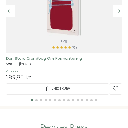
Bog
★
★
★
★
★
(9)
Den Store Grundbog Om Fermentering
Søren Ejlersen
På lager
189,95 kr
shopping_bag
favorite
LÆG I KURV
Peoples Press