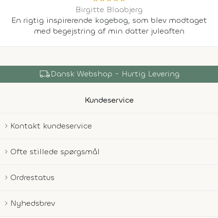
Birgitte Blaabjerg
En rigtig inspirerende kogebog, som blev modtaget
med begejstring af min datter juleaften
local_shipping
Dansk Webshop - Hurtig Levering
Kundeservice
Kontakt kundeservice
Ofte stillede spørgsmål
Ordrestatus
Nyhedsbrev