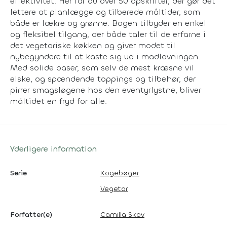
effektivitet. Her får du over 50 opskrifter, der gør det
lettere at planlægge og tilberede måltider, som
både er lækre og grønne. Bogen tilbyder en enkel
og fleksibel tilgang, der både taler til de erfarne i
det vegetariske køkken og giver modet til
nybegyndere til at kaste sig ud i madlavningen.
Med solide baser, som selv de mest kræsne vil
elske, og spændende toppings og tilbehør, der
pirrer smagsløgene hos den eventyrlystne, bliver
måltidet en fryd for alle.
Yderligere information
Serie
Kogebøger
Vegetar
Forfatter(e)
Camilla Skov