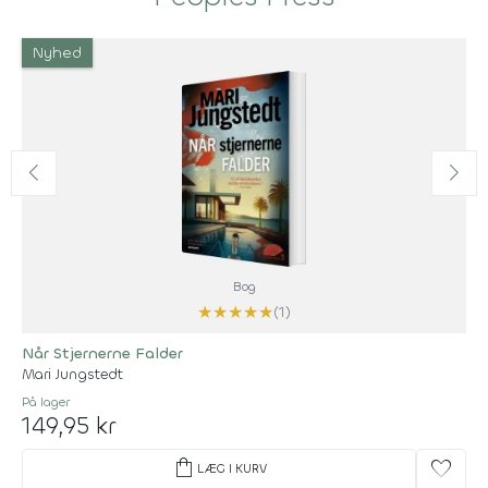
Nyhed
Bog
★
★
★
★
★
(1)
Når Stjernerne Falder
Mari Jungstedt
På lager
149,95 kr
shopping_bag
favorite
LÆG I KURV