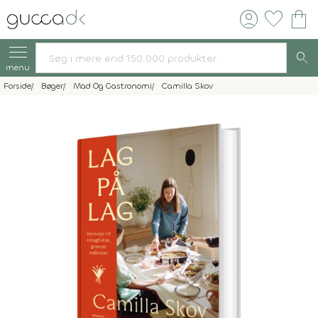
account_circle
favorite
shopping_bag
search
menu
Forside
Bøger
Mad Og Gastronomi
Camilla Skov