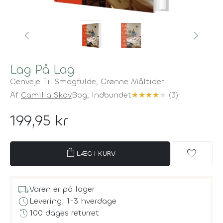
Lag På Lag
Genveje Til Smagfulde, Grønne Måltider
Af
Camilla Skov
Bog,
Indbundet
★
★
★
★
★
(3)
199,95 kr
shopping_bag
favorite
LÆG I KURV
local_shipping
Varen er på lager
schedule
Levering: 1-3 hverdage
history
100 dages returret