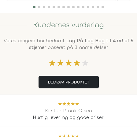
Kundernes vurdering
Vores brugere har bedømt
Lag På Lag Bog
til
4 ud af 5
stjerner
baseret på 3 anmeldelser
★
★
★
★
★
BEDØM PRODUKTET
★
★
★
★
★
Kirsten Plank Olsen
Hurtig levering og gode priser.
★
★
★
★
★