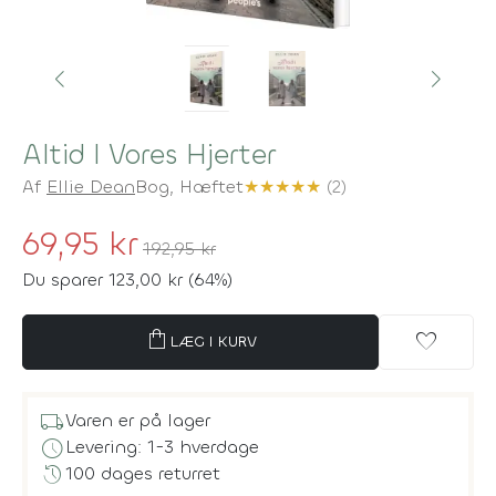
Altid I Vores Hjerter
Af
Ellie Dean
Bog,
Hæftet
★
★
★
★
★
(2)
69,95 kr
192,95 kr
Du sparer 123,00 kr (64%)
shopping_bag
favorite
LÆG I KURV
local_shipping
Varen er på lager
schedule
Levering: 1-3 hverdage
history
100 dages returret