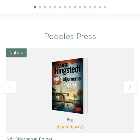
Peoples Press
Nyhed
Bog
★
★
★
★
★
(2)
Når Stjernerne Falder