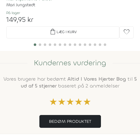
Mari Jungstedt
På lager
149,95 kr
shopping_bag
favorite
LÆG I KURV
Kundernes vurdering
Vores brugere har bedømt
Altid I Vores Hjerter Bog
til
5
ud af 5 stjerner
baseret på 2 anmeldelser
★
★
★
★
★
BEDØM PRODUKTET