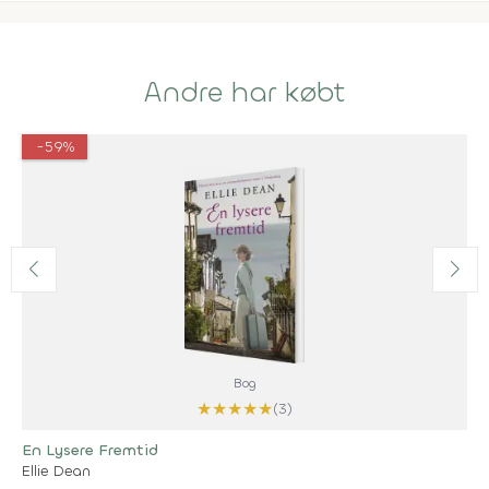
Andre har købt
-59%
Bog
★
★
★
★
★
(3)
En Lysere Fremtid
Ellie Dean