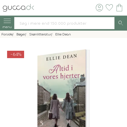
account_circle
favorite
shopping_bag
search
menu
Forside
Bøger
Skønlitteratur
Ellie Dean
-64%