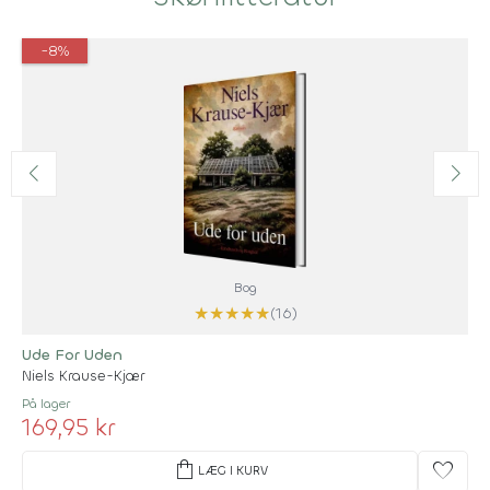
-8%
Bog
★
★
★
★
★
(16)
Ude For Uden
Niels Krause-Kjær
På lager
169,95 kr
shopping_bag
favorite
LÆG I KURV