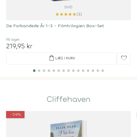
DVD
★
★
★
★
★
(3)
De Forbandede År 1-3 - Filmtrilogien Box-Set
På lager
219,95 kr
shopping_bag
favorite
LÆG I KURV
Cliffehaven
-59%