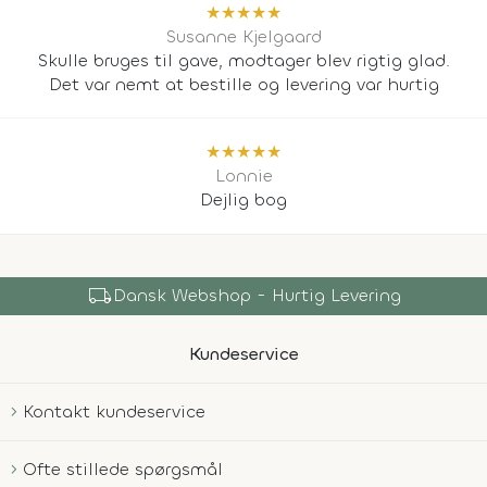
★
★
★
★
★
Susanne Kjelgaard
Skulle bruges til gave, modtager blev rigtig glad.
Det var nemt at bestille og levering var hurtig
★
★
★
★
★
Lonnie
Dejlig bog
local_shipping
Dansk Webshop - Hurtig Levering
Kundeservice
Kontakt kundeservice
Ofte stillede spørgsmål