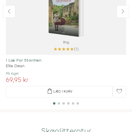
Bog
★
★
★
★
★
(1)
I Læ For Stormen
Ellie Dean
På lager
69,95 kr
shopping_bag
favorite
LÆG I KURV
Skønlitteratur