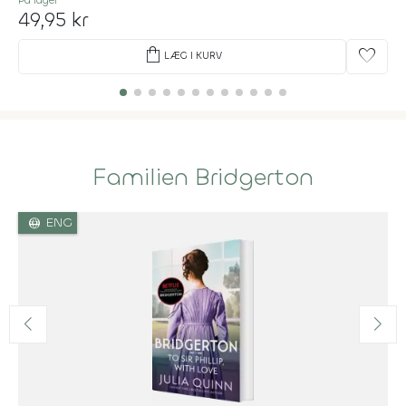
49,95 kr
shopping_bag
favorite
LÆG I KURV
Familien Bridgerton
language
ENG