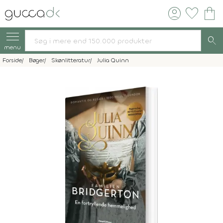
account_circle
favorite
shopping_bag
search
menu
Forside
Bøger
Skønlitteratur
Julia Quinn