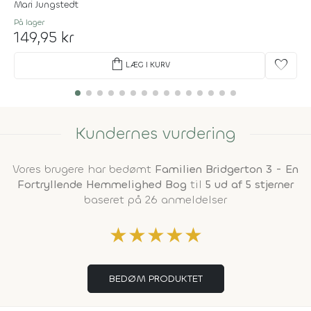
Mari Jungstedt
På lager
149,95 kr
shopping_bag
favorite
LÆG I KURV
Kundernes vurdering
Vores brugere har bedømt
Familien Bridgerton 3 - En
Fortryllende Hemmelighed Bog
til
5 ud af 5 stjerner
baseret på 26 anmeldelser
★
★
★
★
★
BEDØM PRODUKTET