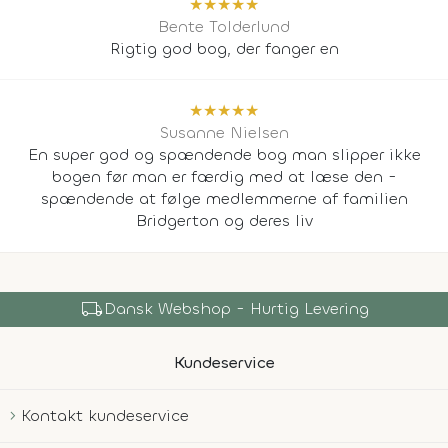
★
★
★
★
★
Bente Tolderlund
Rigtig god bog, der fanger en
★
★
★
★
★
Susanne Nielsen
En super god og spændende bog man slipper ikke
bogen før man er færdig med at læse den -
spændende at følge medlemmerne af familien
Bridgerton og deres liv
shopping_bag
Over 150.000 Produkter
Kundeservice
Kontakt kundeservice