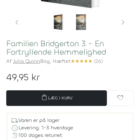
Familien Bridgerton 3 - En
Fortryllende Hemmelighed
Af
Julia Quinn
Bog,
Hæftet
★
★
★
★
★
(26)
49,95 kr
shopping_bag
favorite
LÆG I KURV
local_shipping
Varen er på lager
schedule
Levering: 1-3 hverdage
history
100 dages returret