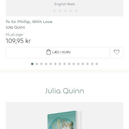
English Book
★
★
★
★
★
To Sir Phillip, With Love
Julia Quinn
Få på lager
109,95 kr
shopping_bag
favorite
LÆG I KURV
Julia Quinn