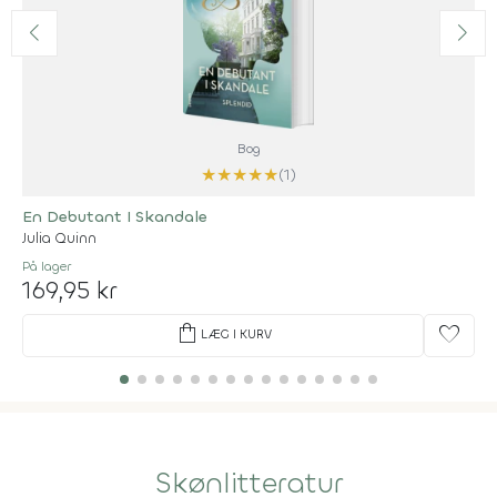
Bog
★
★
★
★
★
(1)
En Debutant I Skandale
Julia Quinn
På lager
169,95 kr
shopping_bag
favorite
LÆG I KURV
Skønlitteratur