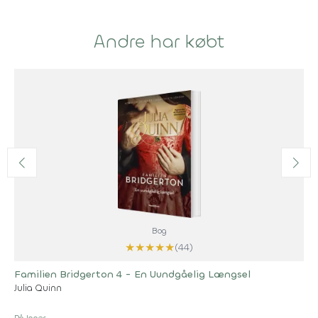
Andre har købt
Bog
★
★
★
★
★
(44)
Familien Bridgerton 4 - En Uundgåelig Længsel
Julia Quinn
På lager