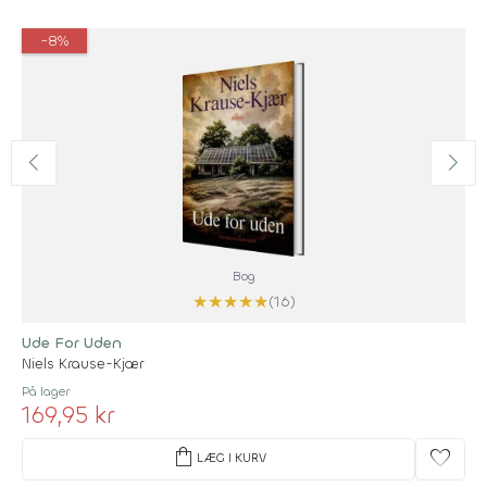
-8%
Bog
★
★
★
★
★
(16)
Ude For Uden
Niels Krause-Kjær
På lager
169,95 kr
shopping_bag
favorite
LÆG I KURV