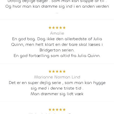
Utrolig dejlige bøger . Som man kan slappe af til .
Og hvor man kan drømme sig ind i en anden verden
.
★
★
★
★
★
Amalie
En god bog. Dog ikke den allerbedste af Julia
Quinn, men helt klart en der bare skal læses i
Bridgerton serien.
En god fortælling som altid fra Julia Quinn.
★
★
★
★
★
Marianne Norman Lind
Det er en super dejlig serie , som man kan hygge
sig med i denne triste tid .
Man drømmer sig lidt væk
★
★
★
★
★