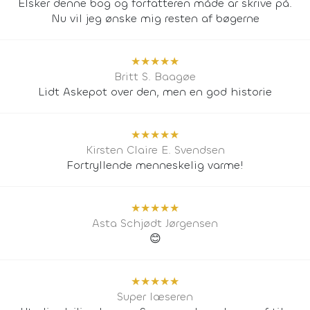
Elsker denne bog og forfatteren måde ar skrive på.
Nu vil jeg ønske mig resten af bøgerne
★
★
★
★
★
Britt S. Baagøe
Lidt Askepot over den, men en god historie
★
★
★
★
★
Kirsten Claire E. Svendsen
Fortryllende menneskelig varme!
★
★
★
★
★
Asta Schjødt Jørgensen
😊
★
★
★
★
★
Super læseren