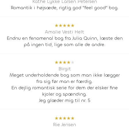
Käthe Lykke Larsen Petersen
Romantik i højsæde, rigtig god "feel good" bog.
★
★
★
★
★
Amalie Vesti Helt
Endnu en fenomenal bog fra Julia Quinn, læste den
på ingen tid, lige som alle de andre.
★
★
★
★
★
Birgit
Meget underholdende bog som man ikke lægger
fra sig før man er færdig.
En dejlig romantisk serie for dem der elsker fine
kjoler og spænding.
Jeg glæder mig til nr. 5
★
★
★
★
★
Rie Jensen