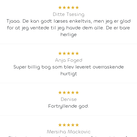
★
★
★
★
★
Ditte Tsesing
Tjaaa. De kan godt læses enkeltvis, men jeg er glad
for at jeg ventede til jeg havde dem alle. De er bare
herlige
★
★
★
★
★
Anja Foged
Super billig bog som blev leveret overraskende
hurtigt
★
★
★
★
★
Denise
Fortryllende god.
★
★
★
★
★
Mersiha Mackovic