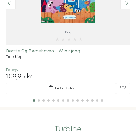
Bog
★
★
★
★
★
Børste Og Børnehaven - Minisjang
Tine Kej
På lager
109,95 kr
shopping_bag
favorite
LÆG I KURV
Turbine