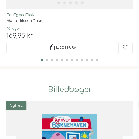
★
★
★
★
★
En Egen Flok
Maria Nilsson Thore
På lager
169,95 kr
shopping_bag
favorite
LÆG I KURV
Billedbøger
Nyhed