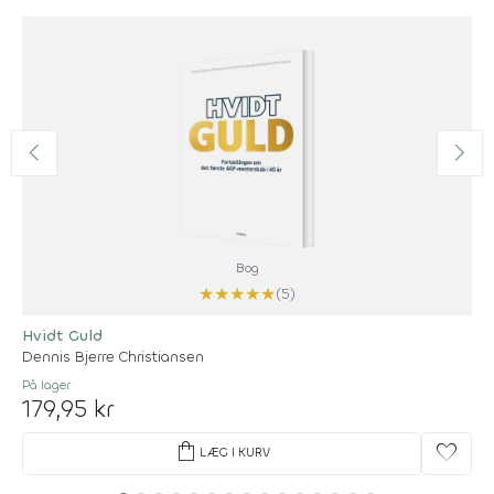
Bog
★
★
★
★
★
(5)
Hvidt Guld
Dennis Bjerre Christiansen
På lager
179,95 kr
shopping_bag
favorite
LÆG I KURV