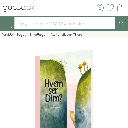
account_circle
favorite
shopping_bag
search
menu
Forside
Bøger
Billedbøger
Maria Nilsson Thore