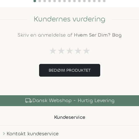
Kundernes vurdering
Skriv en anmeldelse af
Hvem Ser Dim? Bog
★
★
★
★
★
BEDØM PRODUKTET
local_shipping
Dansk Webshop - Hurtig Levering
Kundeservice
Kontakt kundeservice