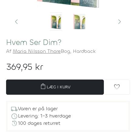
Hvem Ser Dim?
Af
Maria Nilsson Thore
Bog,
Hardback
369,95 kr
shopping_bag
favorite
LÆG I KURV
local_shipping
Varen er på lager
schedule
Levering: 1-3 hverdage
history
100 dages returret