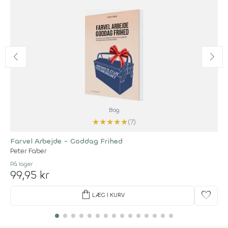
Bog
★
★
★
★
★
(7)
Farvel Arbejde - Goddag Frihed
Peter Faber
På lager
99,95 kr
shopping_bag
favorite
LÆG I KURV