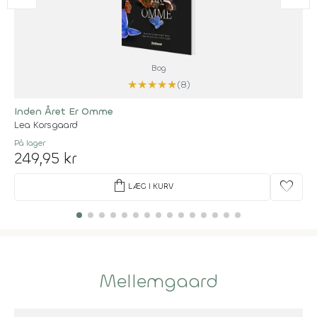
Bog
★
★
★
★
★
(8)
Inden Året Er Omme
Lea Korsgaard
På lager
249,95 kr
shopping_bag
favorite
LÆG I KURV
Mellemgaard