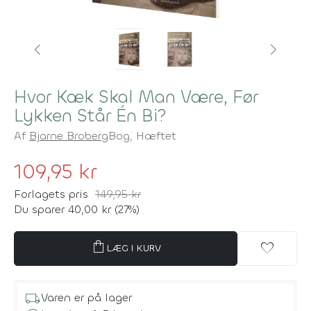
Hvor Kæk Skal Man Være, Før
Lykken Står Én Bi?
Af
Bjarne Broberg
Bog,
Hæftet
109,95 kr
Forlagets pris
149,95 kr
Du sparer 40,00 kr (27%)
shopping_bag
favorite
LÆG I KURV
local_shipping
Varen er på lager