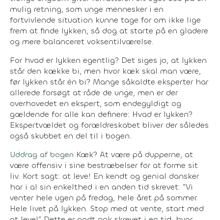
mulig retning, som unge mennesker i en
fortvivlende situation kunne tage for om ikke lige
frem at finde lykken, så dog at starte på en gladere
og mere balanceret voksentilværelse.
For hvad er lykken egentlig? Det siges jo, at lykken
står den kække bi, men hvor kæk skal man være,
før lykken står én bi? Mange såkaldte eksperter har
allerede forsøgt at råde de unge, men er der
overhovedet en ekspert, som endegyldigt og
gældende for alle kan definere: Hvad er lykken?
Ekspertvældet og forældreskabet bliver der således
også skubbet en del til i bogen.
Uddrag af bogen
Kæk? At være på dupperne, at
være offensiv i sine bestræbelser for at forme sit
liv. Kort sagt: at leve! En kendt og genial dansker
har i al sin enkelthed i en anden tid skrevet: ”Vi
venter hele ugen på fredag, hele året på sommer.
Hele livet på lykken. Stop med at vente, start med
at leve!” Dette er godt nok skrevet i en tid, hvor