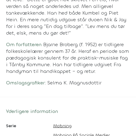
verden så noget anderledes ud. Men alligevel
tankevækkende. Han hed både Kumbel og Piet
Hein. En mere nutidig udgave står duoen Nik & Jay
for i deres sang ”En dag tilbage”. ”Lev mens du tør
det, elsk, mens du gør det!”
Om forfatteren
Bjarne Broberg (f. 1952) er tidligere
folkeskolelærer gennem 37 år. Heraf en periode som
pædagogisk konsulent for de praktisk-musiske fag
i Tårnby Kommune. Han har tidligere udgivet
Fra
handyman til handikappet – og retur.
Omslagsgrafiker:
Selma K. Magnusdottir
Yderligere information
Serie
Mobning
Mobning På Sociale Medier