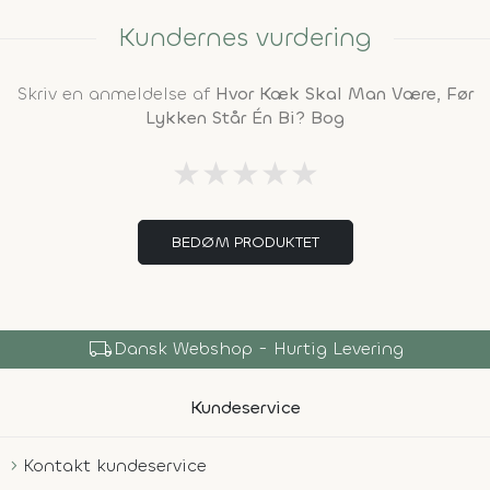
Kundernes vurdering
Skriv en anmeldelse af
Hvor Kæk Skal Man Være, Før
Lykken Står Én Bi? Bog
★
★
★
★
★
BEDØM PRODUKTET
local_shipping
Dansk Webshop - Hurtig Levering
Kundeservice
Kontakt kundeservice