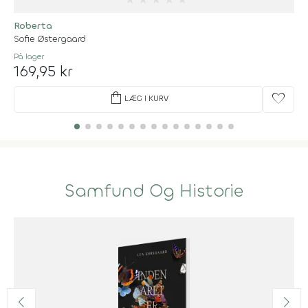
Roberta
Sofie Østergaard
På lager
169,95 kr
shopping_bag
favorite
LÆG I KURV
Samfund Og Historie