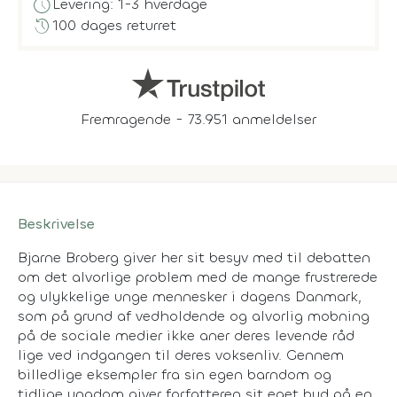
schedule
Levering: 1-3 hverdage
history
100 dages returret
Fremragende - 73.951 anmeldelser
Beskrivelse
Bjarne Broberg giver her sit besyv med til debatten
om det alvorlige problem med de mange frustrerede
og ulykkelige unge mennesker i dagens Danmark,
som på grund af vedholdende og alvorlig mobning
på de sociale medier ikke aner deres levende råd
lige ved indgangen til deres voksenliv. Gennem
billedlige eksempler fra sin egen barndom og
tidlige ungdom giver forfatteren sit eget bud på en