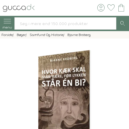
account_circle
favorite
shopping_bag
search
menu
Forside
Bøger
Samfund Og Historie
Bjarne Broberg