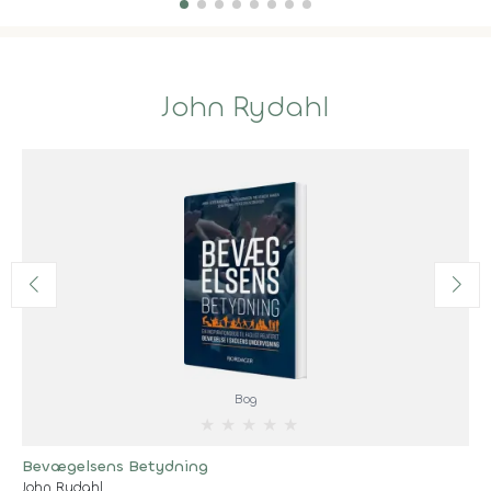
John Rydahl
Bog
★
★
★
★
★
Bevægelsens Betydning
John Rydahl