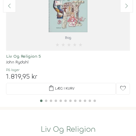
Bog
★
★
★
★
★
Liv Og Religion 5
John Rydahl
På lager
1.819,95 kr
shopping_bag
favorite
LÆG I KURV
Liv Og Religion