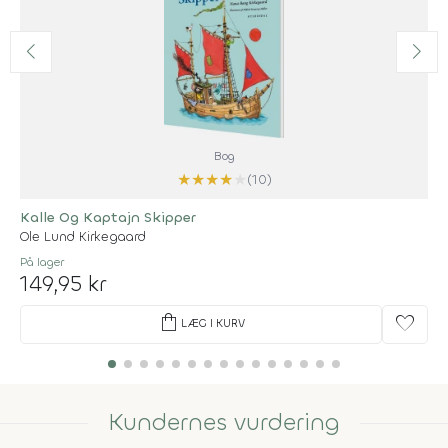
Bog
★
★
★
★
★
(10)
Kalle Og Kaptajn Skipper
Ole Lund Kirkegaard
På lager
149,95 kr
shopping_bag
favorite
LÆG I KURV
Kundernes vurdering