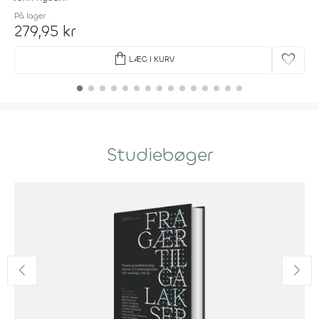
På lager
279,95 kr
shopping_bag
favorite
LÆG I KURV
Studiebøger