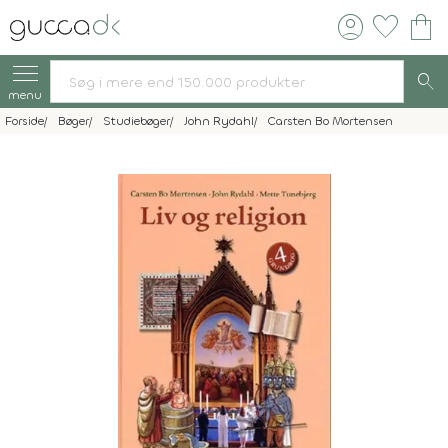
account_circle
favorite
shopping_bag
search
menu
Forside
Bøger
Studiebøger
John Rydahl
Carsten Bo Mortensen