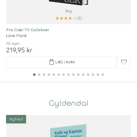
Bog
★
★
★
★
★
(3)
Fra Gær Til Galakser
Lone Frank
På lager
219,95 kr
shopping_bag
favorite
LÆG I KURV
Gyldendal
Nyhed