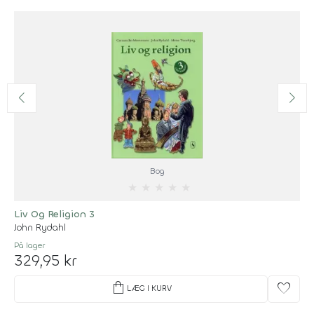
Bog
★
★
★
★
★
Liv Og Religion 3
John Rydahl
På lager
329,95 kr
shopping_bag
favorite
LÆG I KURV