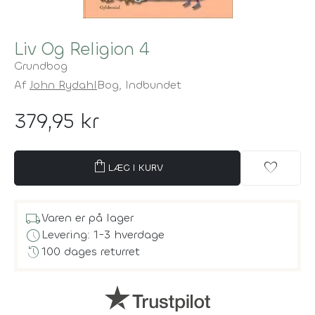
Liv Og Religion 4
Grundbog
Af
John Rydahl
Bog,
Indbundet
379,95 kr
shopping_bag
favorite
LÆG I KURV
local_shipping
Varen er på lager
schedule
Levering: 1-3 hverdage
history
100 dages returret