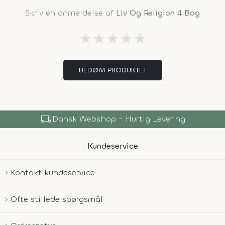
Skriv en anmeldelse af
Liv Og Religion 4 Bog
★
★
★
★
★
BEDØM PRODUKTET
local_shipping
Dansk Webshop - Hurtig Levering
Kundeservice
Kontakt kundeservice
Ofte stillede spørgsmål