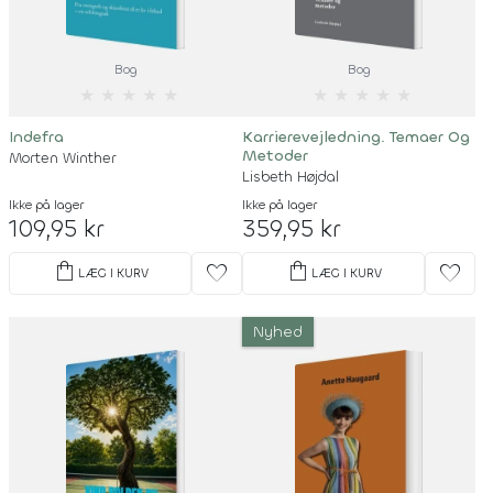
Bog
Bog
★
★
★
★
★
★
★
★
★
★
Indefra
Karrierevejledning. Temaer Og
Metoder
Morten Winther
Lisbeth Højdal
Ikke på lager
Ikke på lager
109,95 kr
359,95 kr
shopping_bag
shopping_bag
favorite
favorite
LÆG I KURV
LÆG I KURV
Nyhed