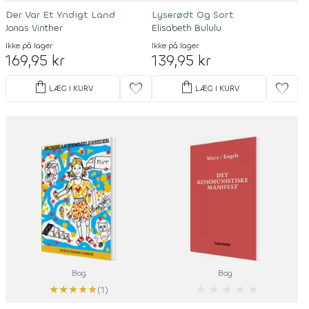
Der Var Et Yndigt Land
Lyserødt Og Sort
Jonas Vinther
Elisabeth Bululu
Ikke på lager
Ikke på lager
169,95 kr
139,95 kr
shopping_bag
shopping_bag
favorite
favorite
LÆG I KURV
LÆG I KURV
Bog
Bog
★
★
★
★
★
★
★
★
★
★
(1)