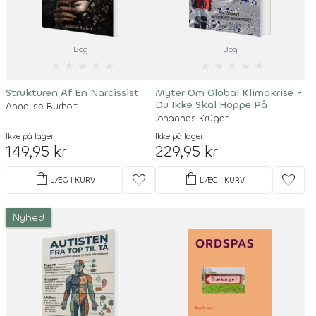
Bog
Bog
★
★
★
★
★
★
★
★
★
★
Strukturen Af En Narcissist
Myter Om Global Klimakrise -
Du Ikke Skal Hoppe På
Annelise Burholt
Johannes Krüger
Ikke på lager
Ikke på lager
149,95 kr
229,95 kr
shopping_bag
shopping_bag
favorite
favorite
LÆG I KURV
LÆG I KURV
Nyhed