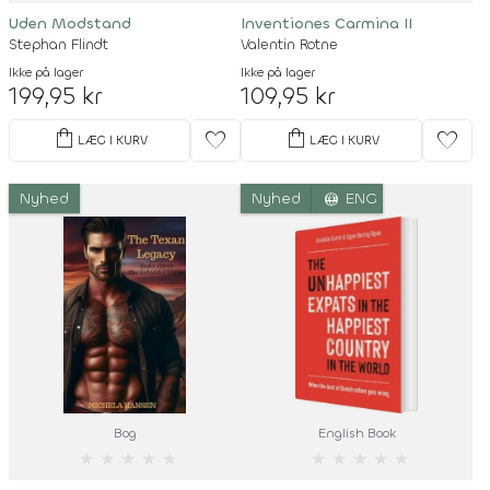
Uden Modstand
Inventiones Carmina II
Stephan Flindt
Valentin Rotne
Ikke på lager
Ikke på lager
199,95 kr
109,95 kr
shopping_bag
shopping_bag
favorite
favorite
LÆG I KURV
LÆG I KURV
language
Nyhed
Nyhed
ENG
Bog
English Book
★
★
★
★
★
★
★
★
★
★