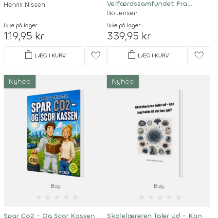
Velfærdssamfundet Fra
Henrik Nissen
Velfærdsstaten
Bo Jensen
Ikke på lager
Ikke på lager
119,95 kr
339,95 kr
shopping_bag
shopping_bag
favorite
favorite
LÆG I KURV
LÆG I KURV
Nyhed
Nyhed
Bog
Bog
★
★
★
★
★
★
★
★
★
★
Spar Co2 - Og Scor Kassen
Skolelæreren Taler Ud - Kan