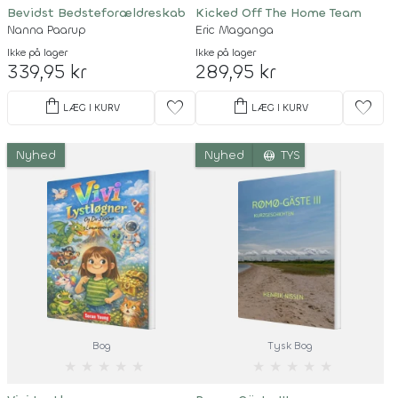
Bevidst Bedsteforældreskab
Kicked Off The Home Team
Nanna Paarup
Eric Maganga
Ikke på lager
Ikke på lager
339,95 kr
289,95 kr
shopping_bag
shopping_bag
favorite
favorite
LÆG I KURV
LÆG I KURV
language
Nyhed
Nyhed
TYS
Bog
Tysk Bog
★
★
★
★
★
★
★
★
★
★