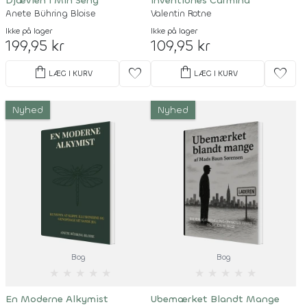
Djævlen I Min Seng
Inventiones Carmina
Anete Bühring Bloise
Valentin Rotne
Ikke på lager
Ikke på lager
199,95 kr
109,95 kr
shopping_bag
shopping_bag
favorite
favorite
LÆG I KURV
LÆG I KURV
Nyhed
Nyhed
Bog
Bog
★
★
★
★
★
★
★
★
★
★
En Moderne Alkymist
Ubemærket Blandt Mange