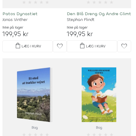
★
★
★
★
★
★
★
★
★
★
Patos Dynastiet
Den Blå Dreng Og Andre Glimt
Jonas Vinther
Stephan Flindt
Ikke på lager
Ikke på lager
199,95 kr
199,95 kr
shopping_bag
shopping_bag
favorite
favorite
LÆG I KURV
LÆG I KURV
Bog
Bog
★
★
★
★
★
★
★
★
★
★