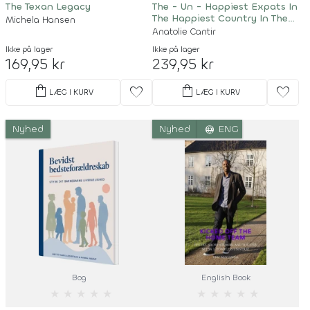
The Texan Legacy
The - Un - Happiest Expats In
The Happiest Country In The
Michela Hansen
World
Anatolie Cantir
Ikke på lager
Ikke på lager
169,95 kr
239,95 kr
shopping_bag
shopping_bag
favorite
favorite
LÆG I KURV
LÆG I KURV
language
Nyhed
Nyhed
ENG
Bog
English Book
★
★
★
★
★
★
★
★
★
★