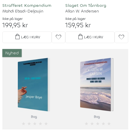
Strafferet Kompendium
Slaget Om Tårnborg
Mahdi Ebadi-Deljoujin
Allan W. Andersen
Ikke på lager
Ikke på lager
199,95 kr
159,95 kr
shopping_bag
shopping_bag
favorite
favorite
LÆG I KURV
LÆG I KURV
Nyhed
Bog
Bog
★
★
★
★
★
★
★
★
★
★