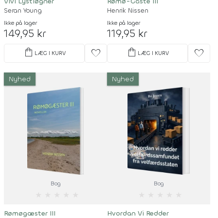
Vivi Lystløgner
Rømø-Gäste III
Seran Young
Henrik Nissen
Ikke på lager
Ikke på lager
149,95 kr
119,95 kr
shopping_bag
shopping_bag
favorite
favorite
LÆG I KURV
LÆG I KURV
Nyhed
Nyhed
Bog
Bog
★
★
★
★
★
★
★
★
★
★
Rømøgæster III
Hvordan Vi Redder