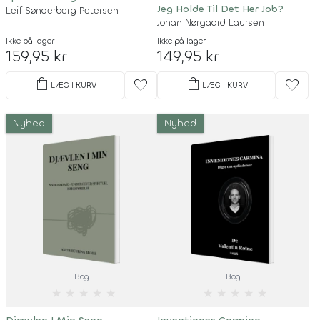
Jeg Holde Til Det Her Job?
Leif Sønderberg Petersen
Johan Nørgaard Laursen
Ikke på lager
Ikke på lager
159,95 kr
149,95 kr
shopping_bag
shopping_bag
favorite
favorite
LÆG I KURV
LÆG I KURV
Nyhed
Nyhed
Bog
Bog
★
★
★
★
★
★
★
★
★
★