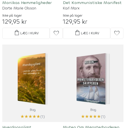
Monikas Hemmeligheder
Det Kommunistiske Manifest
Dorte Marie Olsson
Karl Marx
Ikke på lager
Ikke på lager
129,95 kr
129,95 kr
shopping_bag
shopping_bag
favorite
favorite
LÆG I KURV
LÆG I KURV
Bog
Bog
★
★
★
★
★
★
★
★
★
★
(1)
(1)
Hverdagsglimt
Myten Om Mønsterbryderen