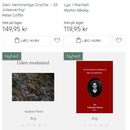
Den Hemmelige Grotte - Et
Lys I Mørket
Juleeventyr
Martin Nikolaj
Peter Griffin
Ikke på lager
Ikke på lager
149,95 kr
119,95 kr
shopping_bag
shopping_bag
favorite
favorite
LÆG I KURV
LÆG I KURV
Nyhed
Nyhed
Bog
Bog
★
★
★
★
★
★
★
★
★
★