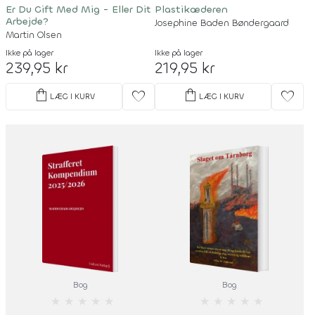
Er Du Gift Med Mig - Eller Dit
Plastikæderen
Arbejde?
Josephine Baden Bøndergaard
Martin Olsen
Ikke på lager
Ikke på lager
239,95 kr
219,95 kr
shopping_bag
shopping_bag
favorite
favorite
LÆG I KURV
LÆG I KURV
Bog
Bog
★
★
★
★
★
★
★
★
★
★