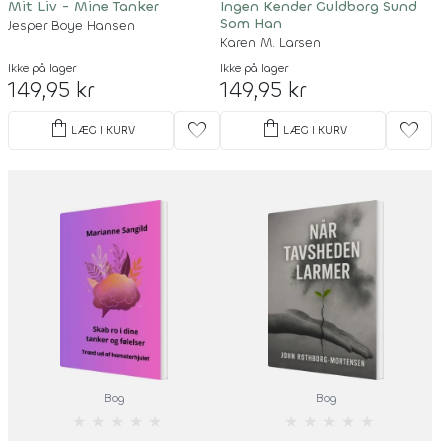
Mit Liv - Mine Tanker
Ingen Kender Guldborg Sund
Som Han
Jesper Boye Hansen
Karen M. Larsen
Ikke på lager
Ikke på lager
149,95 kr
149,95 kr
shopping_bag
shopping_bag
favorite
favorite
LÆG I KURV
LÆG I KURV
Bog
Bog
★
★
★
★
★
★
★
★
★
★