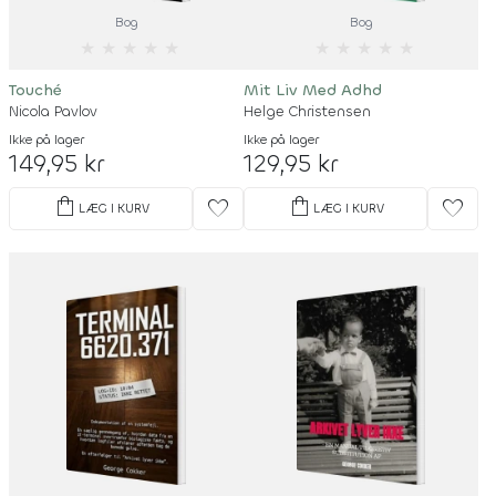
Bog
Bog
★
★
★
★
★
★
★
★
★
★
Touché
Mit Liv Med Adhd
Nicola Pavlov
Helge Christensen
Ikke på lager
Ikke på lager
149,95 kr
129,95 kr
shopping_bag
shopping_bag
favorite
favorite
LÆG I KURV
LÆG I KURV