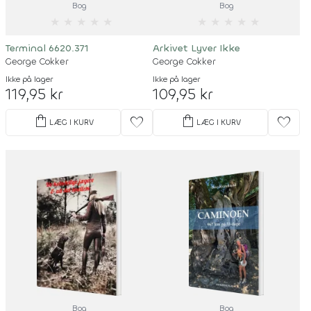
Bog
Bog
★
★
★
★
★
★
★
★
★
★
Terminal 6620.371
Arkivet Lyver Ikke
George Cokker
George Cokker
Ikke på lager
Ikke på lager
119,95 kr
109,95 kr
shopping_bag
shopping_bag
favorite
favorite
LÆG I KURV
LÆG I KURV
Bog
Bog