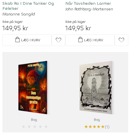
Skab Ro I Dine Tanker Og
Når Tavsheden Larmer
Følelser
John Rothborg-Mortensen
Marianne Sangild
Ikke på lager
Ikke på lager
149,95 kr
149,95 kr
shopping_bag
shopping_bag
favorite
favorite
LÆG I KURV
LÆG I KURV
Bog
Bog
★
★
★
★
★
★
★
★
★
★
(1)