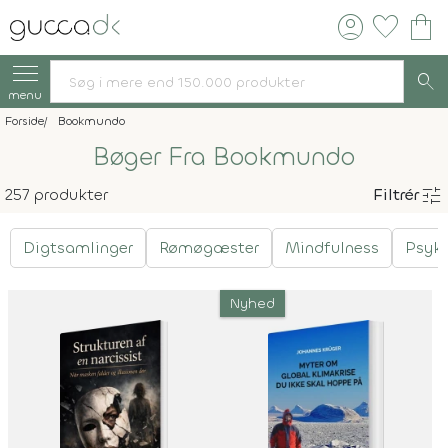
account_circle
favorite
shopping_bag
search
menu
Forside
Bookmundo
Bøger Fra Bookmundo
tune
257 produkter
Filtrér
Digtsamlinger
Rømøgæster
Mindfulness
Psyki
Nyhed