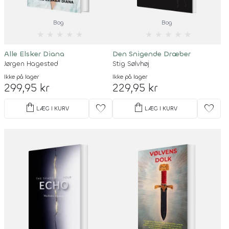
Bog
Bog
★
★
★
★
★
★
★
★
★
★
Alle Elsker Diana
Den Snigende Dræber
Jørgen Hagested
Stig Sølvhøj
Ikke på lager
Ikke på lager
299,95 kr
229,95 kr
shopping_bag
shopping_bag
favorite
favorite
LÆG I KURV
LÆG I KURV