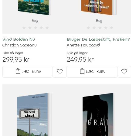
Bog
Bog
★
★
★
★
★
★
★
★
★
★
Vind Bolden Nu
Bruger De Læbestift, Frøken?
Christian Saceanu
Anette Haugaard
Ikke på lager
Ikke på lager
299,95 kr
249,95 kr
shopping_bag
shopping_bag
favorite
favorite
LÆG I KURV
LÆG I KURV