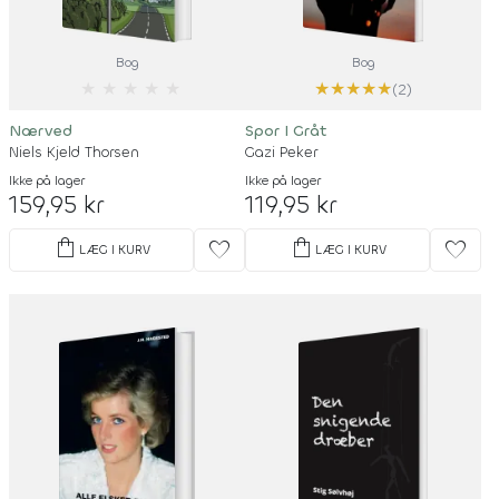
Bog
Bog
★
★
★
★
★
★
★
★
★
★
(2)
Nærved
Spor I Gråt
Niels Kjeld Thorsen
Gazi Peker
Ikke på lager
Ikke på lager
159,95 kr
119,95 kr
shopping_bag
shopping_bag
favorite
favorite
LÆG I KURV
LÆG I KURV