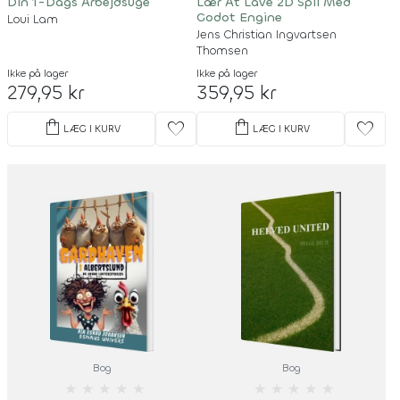
Din 1-Dags Arbejdsuge
Lær At Lave 2D Spil Med
Godot Engine
Loui Lam
Jens Christian Ingvartsen
Thomsen
Ikke på lager
Ikke på lager
279,95 kr
359,95 kr
shopping_bag
shopping_bag
favorite
favorite
LÆG I KURV
LÆG I KURV
Bog
Bog
★
★
★
★
★
★
★
★
★
★