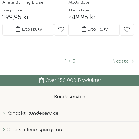
Anete Bühring Bloise
Mads Baun
Ikke på lager
Ikke på lager
199,95 kr
249,95 kr
shopping_bag
shopping_bag
favorite
favorite
LÆG I KURV
LÆG I KURV
1
5
Næste
shopping_bag
Over 150.000 Produkter
Kundeservice
Kontakt kundeservice
Ofte stillede spørgsmål