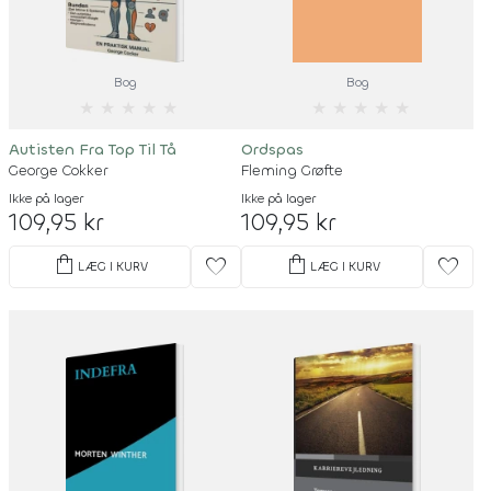
Bog
Bog
★
★
★
★
★
★
★
★
★
★
Autisten Fra Top Til Tå
Ordspas
George Cokker
Fleming Grøfte
Ikke på lager
Ikke på lager
109,95 kr
109,95 kr
shopping_bag
shopping_bag
favorite
favorite
LÆG I KURV
LÆG I KURV