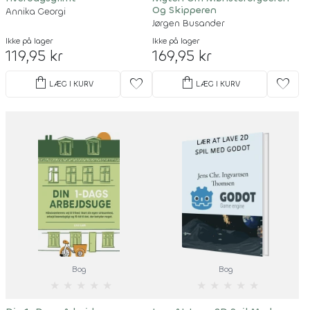
Og Skipperen
Annika Georgi
Jørgen Busander
Ikke på lager
Ikke på lager
119,95 kr
169,95 kr
shopping_bag
shopping_bag
favorite
favorite
LÆG I KURV
LÆG I KURV
Bog
Bog
★
★
★
★
★
★
★
★
★
★