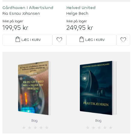
Gårdhaven I Albertslund
Helved United
Ria Esnau Johansen
Helge Bech
Ikke på lager
Ikke på lager
199,95 kr
249,95 kr
shopping_bag
shopping_bag
favorite
favorite
LÆG I KURV
LÆG I KURV
Bog
Bog
★
★
★
★
★
★
★
★
★
★