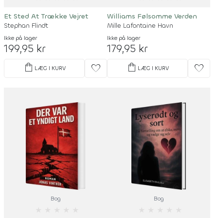
Et Sted At Trække Vejret
Williams Følsomme Verden
Stephan Flindt
Mille Lafontaine Havn
Ikke på lager
Ikke på lager
199,95 kr
179,95 kr
shopping_bag
shopping_bag
favorite
favorite
LÆG I KURV
LÆG I KURV
Bog
Bog
★
★
★
★
★
★
★
★
★
★