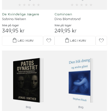
★
★
★
★
★
★
★
★
★
★
De Kvindelige Jægere
Caminoen
Sabrina Nielsen
Dina Blomstrand
Ikke på lager
Ikke på lager
349,95 kr
249,95 kr
shopping_bag
shopping_bag
favorite
favorite
LÆG I KURV
LÆG I KURV
Bog
Bog