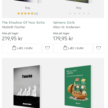
Bog
Bog
★
★
★
★
★
★
★
★
★
★
(4)
The Shadow Of Your Echo
Vølvens Dolk
Maibritt Fischer
Allan W. Andersen
Ikke på lager
Ikke på lager
219,95 kr
179,95 kr
shopping_bag
shopping_bag
favorite
favorite
LÆG I KURV
LÆG I KURV