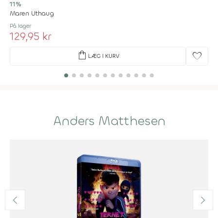
11%
Maren Uthaug
På lager
129,95 kr
shopping_bag
favorite
LÆG I KURV
Anders Matthesen