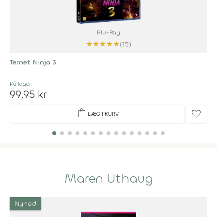
Blu-Ray
★
★
★
★
★
(15)
Ternet Ninja 3
På lager
99,95 kr
shopping_bag
favorite
LÆG I KURV
Maren Uthaug
Nyhed