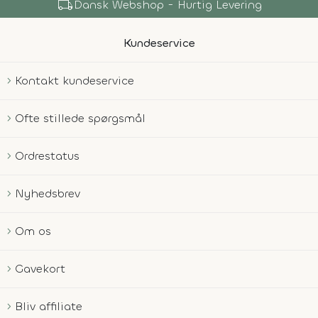
local_shipping
Dansk Webshop - Hurtig Levering
Kundeservice
Kontakt kundeservice
Ofte stillede spørgsmål
Ordrestatus
Nyhedsbrev
Om os
Gavekort
Bliv affiliate