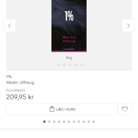
Bog
★
★
★
★
★
1%
Maren Uthaug
Forudbestil
209,95 kr
shopping_bag
favorite
LÆG I KURV