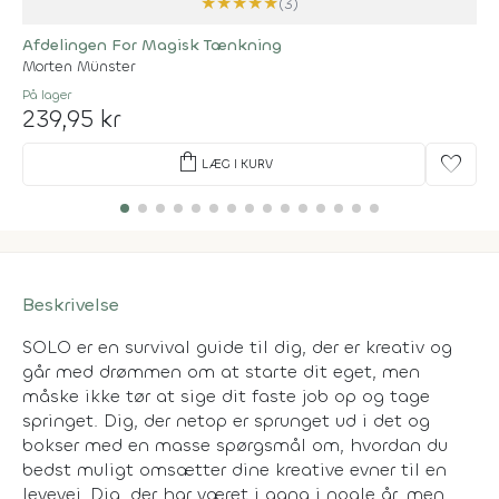
★
★
★
★
★
(3)
Afdelingen For Magisk Tænkning
Morten Münster
På lager
239,95 kr
shopping_bag
favorite
LÆG I KURV
Beskrivelse
SOLO er en survival guide til dig, der er kreativ og
går med drømmen om at starte dit eget, men
måske ikke tør at sige dit faste job op og tage
springet. Dig, der netop er sprunget ud i det og
bokser med en masse spørgsmål om, hvordan du
bedst muligt omsætter dine kreative evner til en
levevej. Dig, der har været i gang i nogle år, men