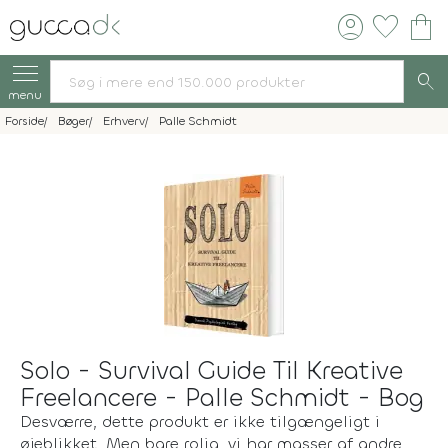
account_circle
favorite
shopping_bag
search
menu
Forside
Bøger
Erhverv
Palle Schmidt
Solo - Survival Guide Til Kreative
Freelancere - Palle Schmidt - Bog
Desværre, dette produkt er ikke tilgængeligt i
øjeblikket. Men bare rolig, vi har masser af andre