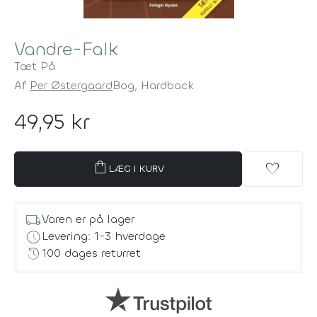
Vandre-Falk
Tæt På
Af
Per Østergaard
Bog,
Hardback
49,95 kr
shopping_bag
favorite
LÆG I KURV
local_shipping
Varen er på lager
schedule
Levering: 1-3 hverdage
history
100 dages returret