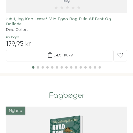
Bog
★
★
★
★
★
Jubii, Jeg Kan Læse! Min Egen Bog Fuld Af Fest Og
Ballade
Dina Gellert
På lager
179,95 kr
shopping_bag
favorite
LÆG I KURV
Fagbøger
Nyhed