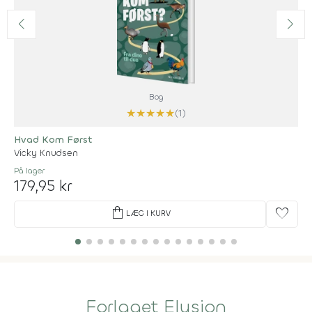
Bog
★
★
★
★
★
(1)
Hvad Kom Først
Vicky Knudsen
På lager
179,95 kr
shopping_bag
favorite
LÆG I KURV
Forlaget Elysion