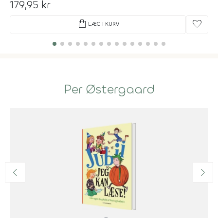
179,95 kr
shopping_bag
favorite
LÆG I KURV
Per Østergaard