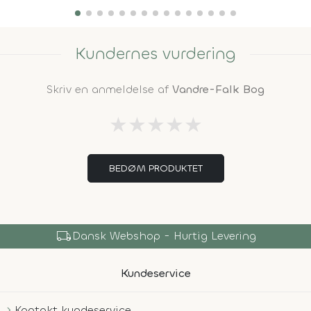
Kundernes vurdering
Skriv en anmeldelse af
Vandre-Falk Bog
★
★
★
★
★
BEDØM PRODUKTET
local_shipping
Dansk Webshop - Hurtig Levering
Kundeservice
Kontakt kundeservice