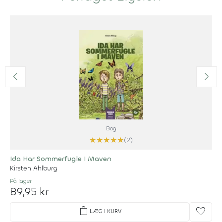
Bog
★
★
★
★
★
(2)
Ida Har Sommerfugle I Maven
Kirsten Ahlburg
På lager
89,95 kr
shopping_bag
favorite
LÆG I KURV