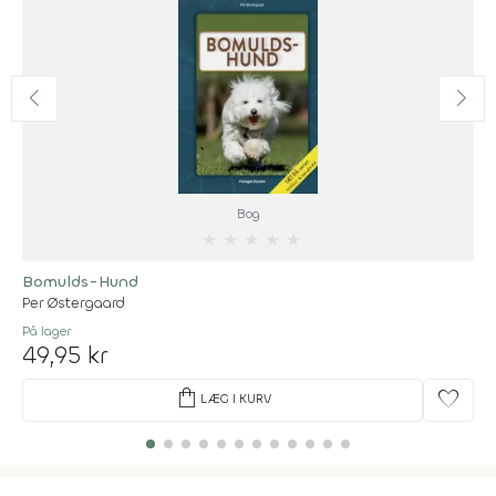
Bog
★
★
★
★
★
Bomulds-Hund
Per Østergaard
På lager
49,95 kr
shopping_bag
favorite
LÆG I KURV