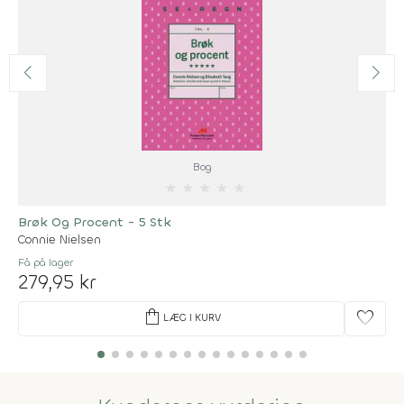
Bog
★
★
★
★
★
Brøk Og Procent - 5 Stk
Connie Nielsen
Få på lager
279,95 kr
shopping_bag
favorite
LÆG I KURV