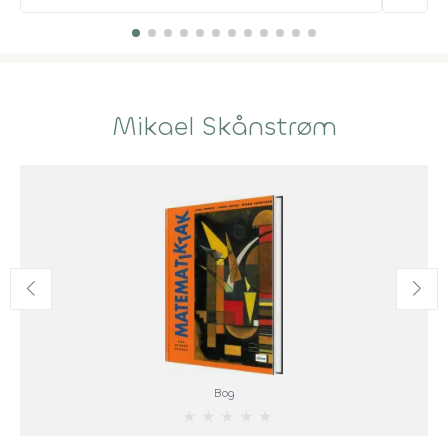
Mikael Skånstrøm
Bog
★
★
★
★
★