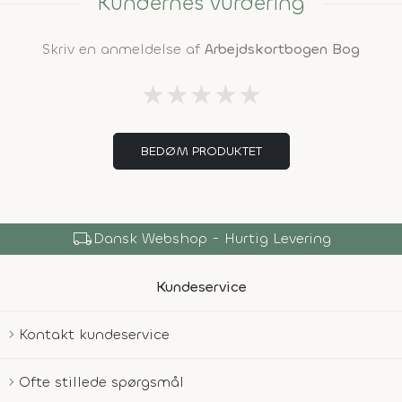
Kundernes vurdering
Skriv en anmeldelse af
Arbejdskortbogen Bog
★
★
★
★
★
BEDØM PRODUKTET
local_shipping
Dansk Webshop - Hurtig Levering
Kundeservice
Kontakt kundeservice
Ofte stillede spørgsmål