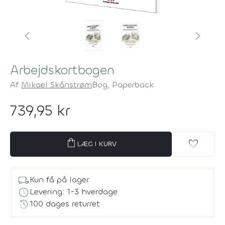
Arbejdskortbogen
Af
Mikael Skånstrøm
Bog,
Paperback
739,95 kr
shopping_bag
favorite
LÆG I KURV
local_shipping
Kun få på lager
schedule
Levering: 1-3 hverdage
history
100 dages returret