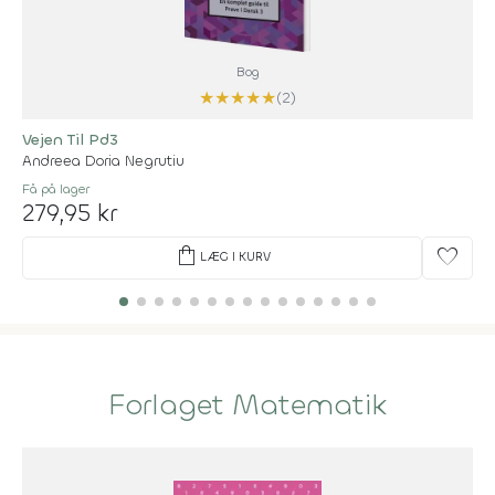
Bog
★
★
★
★
★
(2)
Vejen Til Pd3
Andreea Doria Negrutiu
Få på lager
279,95 kr
shopping_bag
favorite
LÆG I KURV
Forlaget Matematik