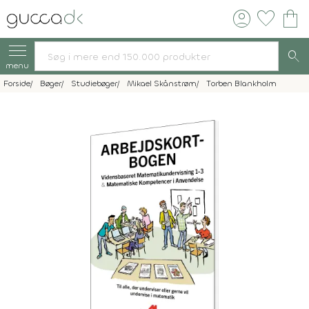
account_circle
favorite
shopping_bag
search
menu
Forside
Bøger
Studiebøger
Mikael Skånstrøm
Torben Blankholm