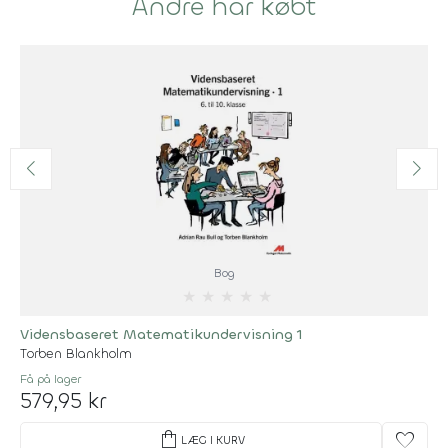
Andre har købt
Bog
★
★
★
★
★
Vidensbaseret Matematikundervisning 1
Torben Blankholm
Få på lager
579,95 kr
shopping_bag
favorite
LÆG I KURV