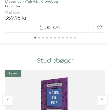
Matematik-Tak 9.Kl. Grundbog
Jonna Høegh
Få på lager
369,95 kr
shopping_bag
favorite
LÆG I KURV
Studiebøger
Nyhed