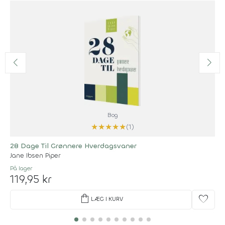
Bog
★
★
★
★
★
(1)
28 Dage Til Grønnere Hverdagsvaner
Jane Ibsen Piper
På lager
119,95 kr
shopping_bag
favorite
LÆG I KURV