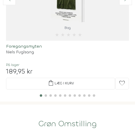
Bog
★
★
★
★
★
Foregangsmyten
Niels Fuglsang
På lager
189,95 kr
shopping_bag
favorite
LÆG I KURV
Grøn Omstilling