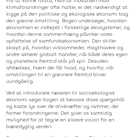
For at kunne forstå, hvorfor indsatsen mod
klimaforandringer ofte halter, er det nødvendigt at
kigge på den politiske og økologiske økonomi bag
den grønne omstilling. Bogen undersøger, hvordan
økonomien er indlejret i forskellige økosystemer, og
hvordan denne sammenhæng påvirker vores
opfattelse af samfundsøkonomien. Den stiller
skarpt på, hvordan virksomheder, magthavere og
andre aktører globalt handler, når både deres egen
og planetens fremtid står på spil. Desuden
afdækkes, hvem der får hvad, og hvorfor, når
omstillingen til en grønnere fremtid bliver
uundgåelig.
Ved at introducere læseren til socioøkologisk
økonomi søger bogen at besvare disse spørgsmål
og kaste lys over de drivkræfter og rammer, der
former forandringerne. Det giver os samtidig
mulighed for at tegne en klarere vision for en
bæredygtig verden.