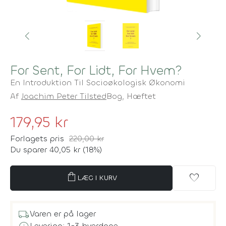
For Sent, For Lidt, For Hvem?
En Introduktion Til Socioøkologisk Økonomi
Af
Joachim Peter Tilsted
Bog,
Hæftet
179,95 kr
Forlagets pris
220,00 kr
Du sparer 40,05 kr (18%)
shopping_bag
favorite
LÆG I KURV
local_shipping
Varen er på lager
Levering: 1-3 hverdage