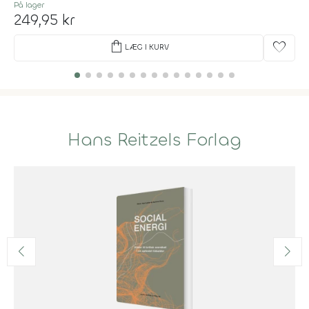
På lager
249,95 kr
shopping_bag
favorite
LÆG I KURV
Hans Reitzels Forlag