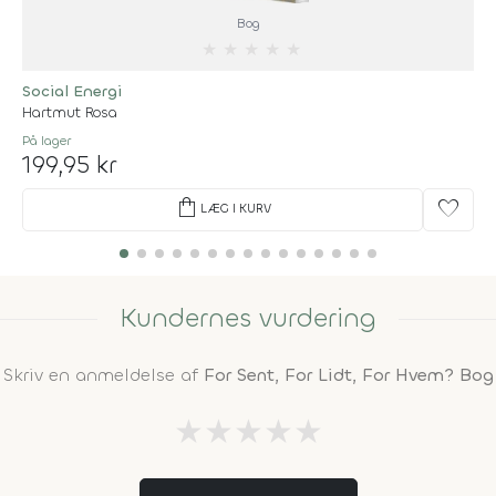
Bog
★
★
★
★
★
Social Energi
Hartmut Rosa
På lager
199,95 kr
shopping_bag
favorite
LÆG I KURV
Kundernes vurdering
Skriv en anmeldelse af
For Sent, For Lidt, For Hvem? Bog
★
★
★
★
★