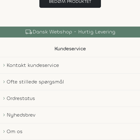
BEDØM PRODUKTET
local_shipping
Dansk Webshop - Hurtig Levering
Kundeservice
Kontakt kundeservice
Ofte stillede spørgsmål
Ordrestatus
Nyhedsbrev
Om os