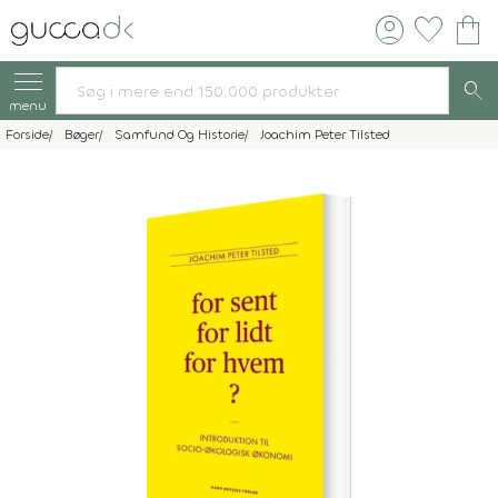
account_circle
favorite
shopping_bag
search
menu
Forside
Bøger
Samfund Og Historie
Joachim Peter Tilsted