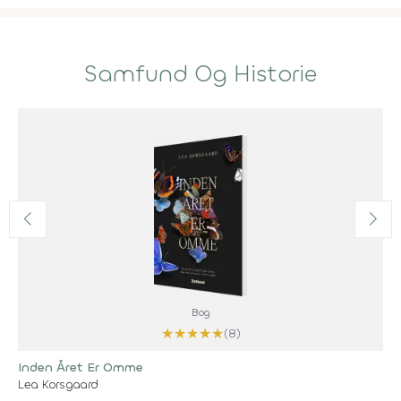
Samfund Og Historie
Bog
★
★
★
★
★
(8)
Inden Året Er Omme
Lea Korsgaard