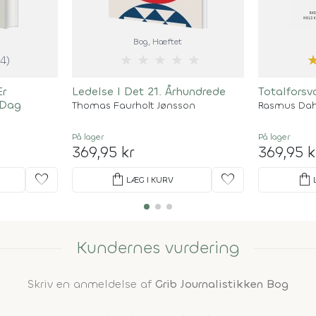
Bog
, Hæftet
★
★
★
★
★
(4)
Er
Ledelse I Det 21. Århundrede
Totalforsv
 Dag
Thomas Faurholt Jønsson
Rasmus Dah
På lager
På lager
369,95 kr
369,95 k
favorite
shopping_bag
favorite
shopping_bag
LÆG I KURV
Kundernes vurdering
Skriv en anmeldelse af
Grib Journalistikken Bog