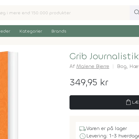
sear
eder
Kategorier
Brands
Grib Journalisti
Af
Malene Bjerre
Bog,
Hæf
349,95 kr
shopping_bag
LÆ
local_shipping
Varen er på lager
schedule
Levering: 1-3 hverdag