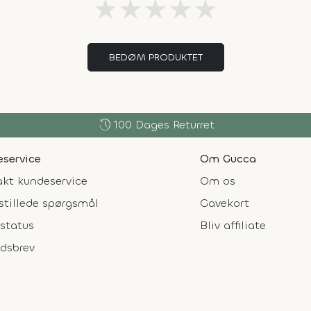
★
★
★
★
★
BEDØM PRODUKTET
history
100 Dages Returret
service
Om Gucca
kt kundeservice
Om os
stillede spørgsmål
Gavekort
status
Bliv affiliate
dsbrev