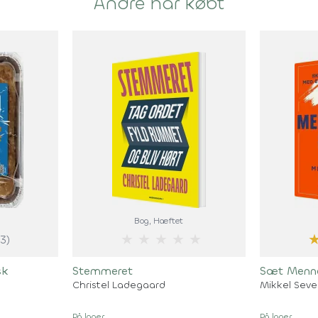
Andre har købt
Bog
, Hæftet
★
★
★
★
★
(3)
sk
Stemmeret
Sæt Menne
Christel Ladegaard
Mikkel Seve
På lager
På lager