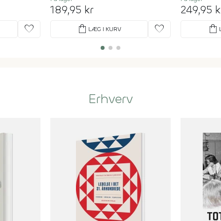
189,95 kr
249,95 k
favorite
shopping_bag
favorite
shopping_bag
LÆG I KURV
Erhverv