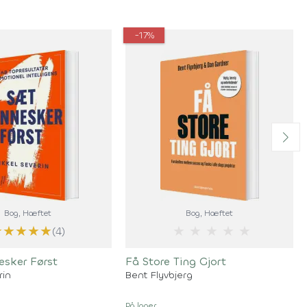
-17%
Bog
, Hæftet
Bog
, Hæftet
★
★
★
★
★
★
★
★
★
★
(4)
sker Først
Få Store Ting Gjort
rin
Bent Flyvbjerg
På lager