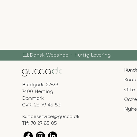
local_shipping
Dansk Webshop - Hurtig Levering
Kunde
Konta
Bredgade 27-33
Ofte 
7400 Herning
Danmark
Ordre
CVR: 25 79 45 83
Nyhe
Kundeservice@gucca.dk
Tlf:
70 27 85 05