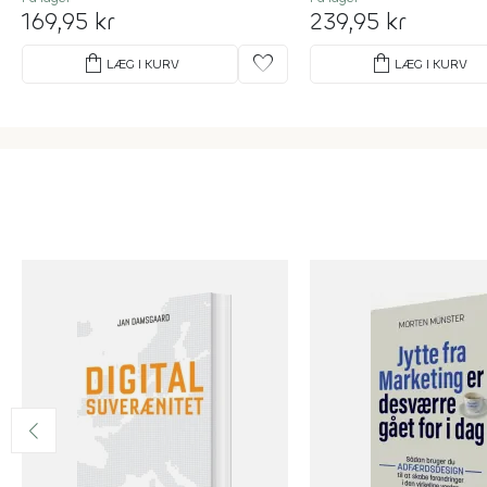
169,95 kr
239,95 kr
shopping_bag
favorite
shopping_bag
LÆG I KURV
LÆG I KURV