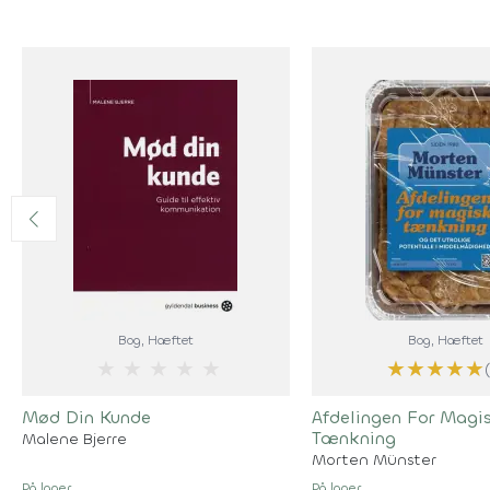
Bog
, Hæftet
Bog
, Hæftet
★
★
★
★
★
★
★
★
★
★
Mød Din Kunde
Afdelingen For Magi
Tænkning
Malene Bjerre
Morten Münster
På lager
På lager