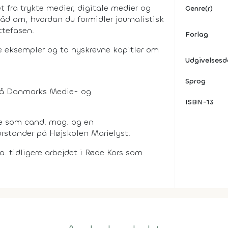
 fra trykte medier, digitale medier og
Genre(r)
 råd om, hvordan du formidler journalistisk
ttefasen.
Forlag
 eksempler og to nyskrevne kapitler om
Udgivelses
Sprog
 på Danmarks Medie- og
ISBN-13
se som cand. mag. og en
forstander på Højskolen Marielyst.
a. tidligere arbejdet i Røde Kors som