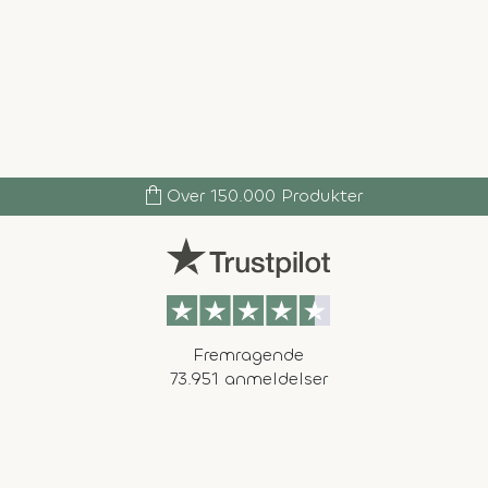
shopping_bag
Over 150.000 Produkter
Fremragende
73.951 anmeldelser