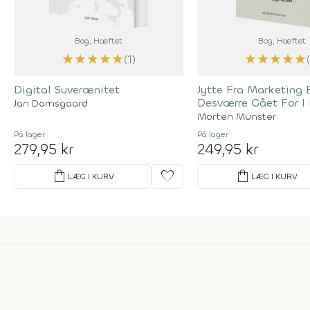
Bog
, Hæftet
Bog
, Hæftet
★
★
★
★
★
★
★
★
★
★
(1)
Digital Suverænitet
Jytte Fra Marketing 
Desværre Gået For I
Jan Damsgaard
Morten Münster
På lager
På lager
279,95 kr
249,95 kr
shopping_bag
favorite
shopping_bag
LÆG I KURV
LÆG I KURV