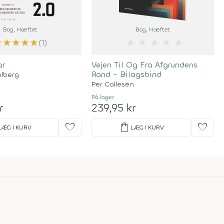
Bog
, Hæftet
Bog
, Hæftet
★
★
★
★
★
★
★
★
★
★
(1)
ar
Vejen Til Og Fra Afgrundens
Rand - Bilagsbind
lberg
Per Callesen
På lager
r
239,95 kr
favorite
shopping_bag
favorite
LÆG I KURV
LÆG I KURV