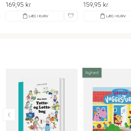
169,95 kr
159,95 kr
shopping_bag
favorite
shopping_bag
LÆG I KURV
LÆG I KURV
Nyhed