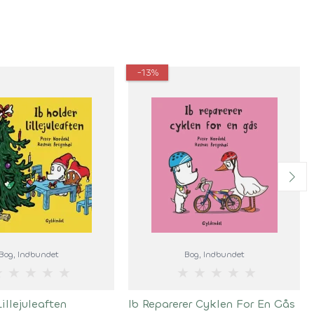
-13%
Bog
, Indbundet
Bog
, Indbundet
★
★
★
★
★
★
★
★
★
★
illejuleaften
Ib Reparerer Cyklen For En Gås