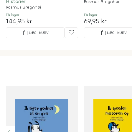
Historier
Rasmus Bregnhøi
Rasmus Bregnhøi
På lager
På lager
144,95 kr
69,95 kr
shopping_bag
favorite
shopping_bag
LÆG I KURV
LÆG I KURV