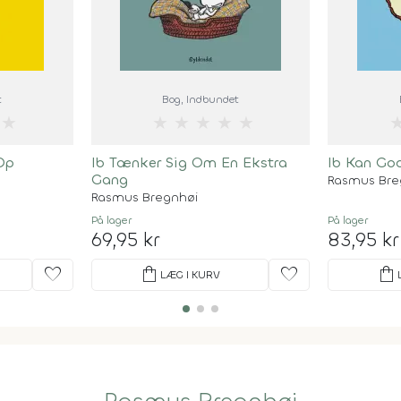
t
Bog
, Indbundet
★
★
★
★
★
★
Op
Ib Tænker Sig Om En Ekstra
Ib Kan God
Gang
Rasmus Bre
Rasmus Bregnhøi
På lager
På lager
69,95 kr
83,95 kr
favorite
shopping_bag
favorite
shopping_bag
LÆG I KURV