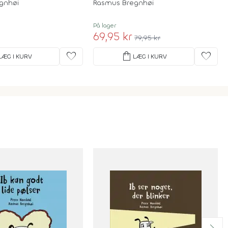
gnhøi
Rasmus Bregnhøi
På lager
69,95 kr
79,95 kr
favorite
shopping_bag
favorite
LÆG I KURV
LÆG I KURV