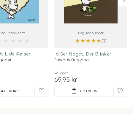
Bog
, Indbundet
Bog
, Indbundet
★
★
★
★
★
★
★
★
★
★
(1)
t Lide Pølser
Ib Ser Noget, Der Blinker
gnhøi
Rasmus Bregnhøi
På lager
69,95 kr
favorite
shopping_bag
favorite
LÆG I KURV
LÆG I KURV