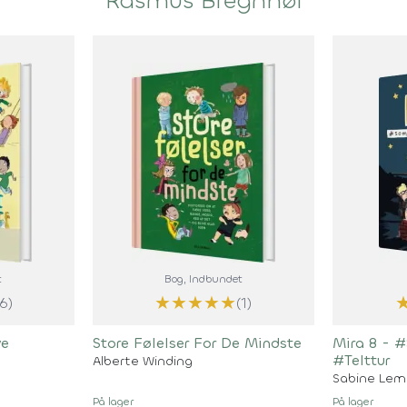
Rasmus Bregnhøi
t
Bog
, Indbundet
★
★
★
★
★
(6)
(1)
ve
Store Følelser For De Mindste
Mira 8 - 
#Telttur
Alberte Winding
Sabine Lem
På lager
På lager