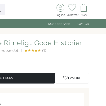
account_circle
favorite
shopping_bag
ch
Log ind
Favoritter
Kurv
Kundeservice
Om Os
e Rimeligt Gode Historier
Indbundet
★
★
★
★
★
(1)
favorite
G I KURV
FAVORIT
e