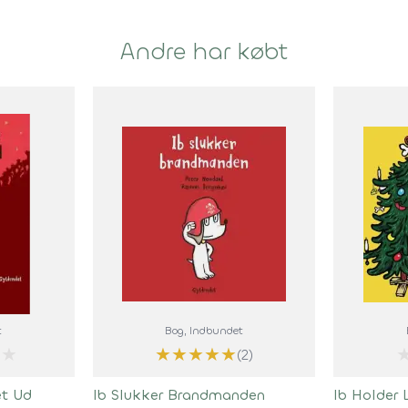
Andre har købt
t
Bog
, Indbundet
★
★
★
★
★
★
(2)
et Ud
Ib Slukker Brandmanden
Ib Holder L