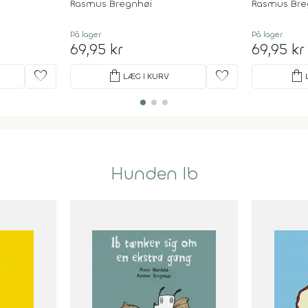
Rasmus Bregnhøi
Rasmus Bre
På lager
På lager
69,95 kr
69,95 kr
favorite
shopping_bag
favorite
shopping_bag
LÆG I KURV
Hunden Ib