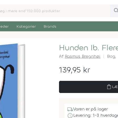
sear
eder
Kategorier
Brands
Hunden Ib. Fler
Af
Rasmus Bregnhøi
Bog,
139,95 kr
shopping_bag
LÆ
local_shipping
Varen er på lager
schedule
Levering: 1-3 hverdag