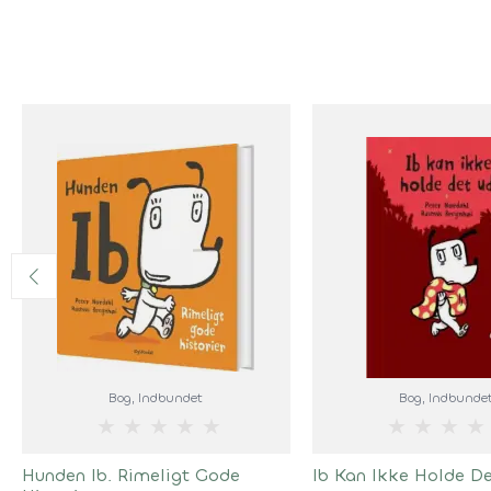
Bog
, Indbundet
Bog
, Indbunde
★
★
★
★
★
★
★
★
★
Hunden Ib. Rimeligt Gode
Ib Kan Ikke Holde D