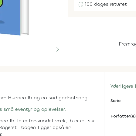
history
100 dages returret
Fremra
Yderligere
r om Hunden Ib og en sød godnatsang.
Serie
s små eventyr og oplevelser.
Forfatter(e)
n Ib: Ib er forsvundet væk, Ib er ret sur,
. Bagerst i bogen ligger også en
r.