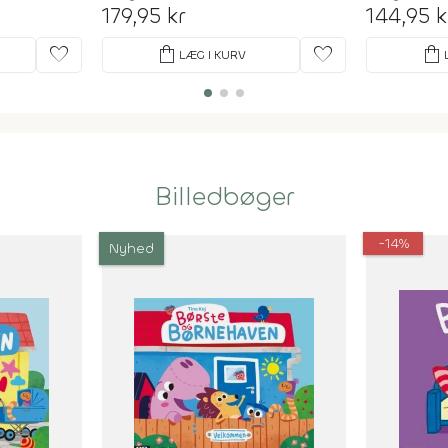
179,95 kr
144,95 k
favorite
shopping_bag
favorite
shopping_bag
LÆG I KURV
Billedbøger
-14%
Nyhed