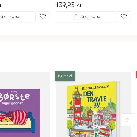
r
139,95 kr
favorite
shopping_bag
favorite
LÆG I KURV
LÆG I KURV
Nyhed