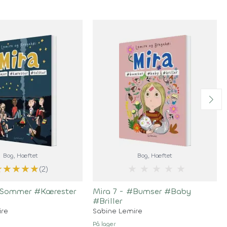
Bog
, Hæftet
Bog
, Hæftet
★
★
★
★
★
★
★
★
★
★
(2)
#Sommer #Kærester
Mira 7 - #Bumser #Baby
#Briller
ire
Sabine Lemire
På lager