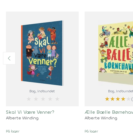
Bog
, Indbundet
Bog
, Indbunde
★
★
★
★
★
★
★
★
★
★
Skal Vi Være Venner?
Ælle Bælle Børneha
Alberte Winding
Alberte Winding
På lager
På lager