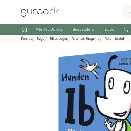
home
Alle Produkter
Bestsellers
Tilbud
Nyh
Forside
Bøger
Billedbøger
Rasmus Bregnhøi
Peter Nordahl