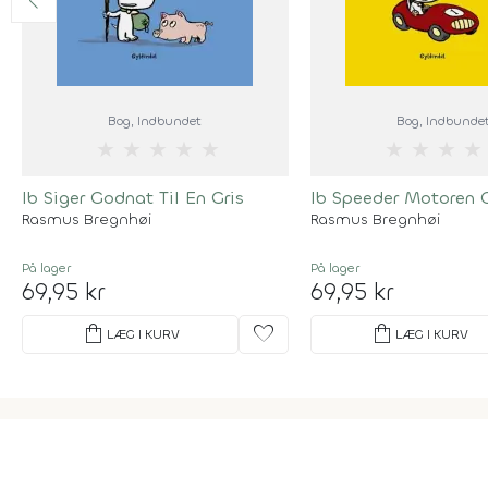
Bog
, Indbundet
Bog
, Indbunde
★
★
★
★
★
★
★
★
★
Ib Siger Godnat Til En Gris
Ib Speeder Motoren 
Rasmus Bregnhøi
Rasmus Bregnhøi
På lager
På lager
69,95 kr
69,95 kr
shopping_bag
favorite
shopping_bag
LÆG I KURV
LÆG I KURV