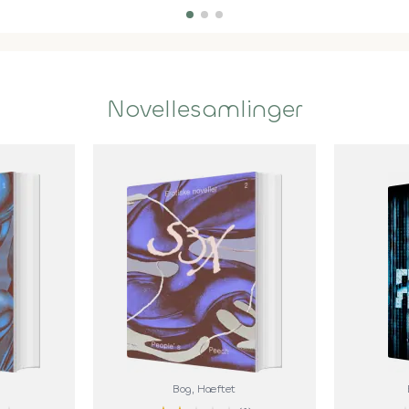
Novellesamlinger
Bog
, Hæftet