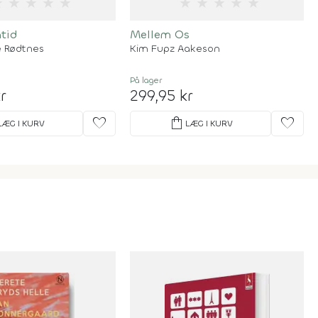
★
★
★
★
★
★
★
★
★
★
tid
Mellem Os
e Rødtnes
Kim Fupz Aakeson
På lager
r
299,95 kr
favorite
shopping_bag
favorite
LÆG I KURV
LÆG I KURV