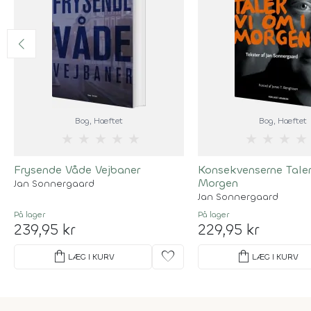
Bog
, Hæftet
Bog
, Hæftet
★
★
★
★
★
★
★
★
★
Frysende Våde Vejbaner
Konsekvenserne Taler
Morgen
Jan Sonnergaard
Jan Sonnergaard
På lager
På lager
239,95 kr
229,95 kr
shopping_bag
favorite
shopping_bag
LÆG I KURV
LÆG I KURV