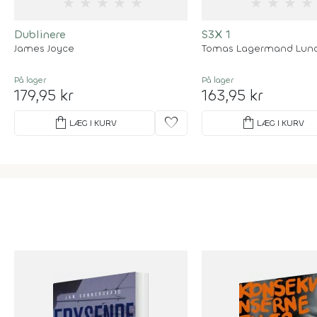
★
★
★
★
★
★
★
★
★
Dublinere
S3X 1
James Joyce
Tomas Lagermand Lu
På lager
På lager
179,95 kr
163,95 kr
shopping_bag
favorite
shopping_bag
LÆG I KURV
LÆG I KURV