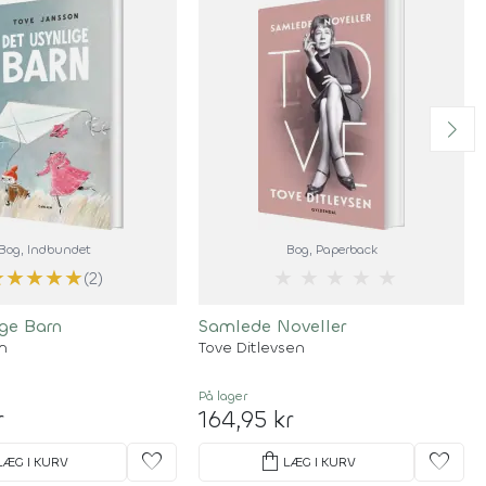
Bog
, Indbundet
Bog
, Paperback
★
★
★
★
★
★
★
★
★
★
(2)
ige Barn
Samlede Noveller
n
Tove Ditlevsen
På lager
r
164,95 kr
favorite
shopping_bag
favorite
LÆG I KURV
LÆG I KURV