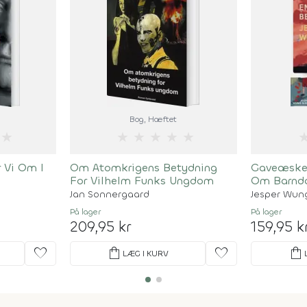
Bog
, Hæftet
★
★
★
★
★
★
 Vi Om I
Om Atomkrigens Betydning
Gaveæske 
For Vilhelm Funks Ungdom
Om Barn
Jan Sonnergaard
Jesper Wun
På lager
På lager
209,95 kr
159,95 k
favorite
shopping_bag
favorite
shopping_bag
LÆG I KURV