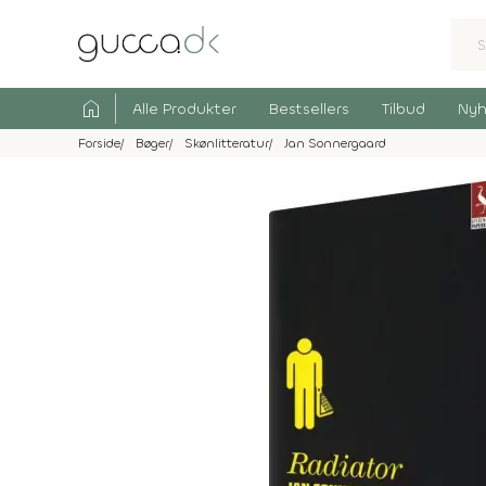
home
Alle Produkter
Bestsellers
Tilbud
Nyh
Forside
Bøger
Skønlitteratur
Jan Sonnergaard