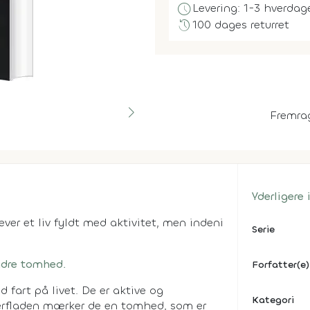
schedule
Levering: 1-3 hverdag
history
100 dages returret
Fremra
Yderligere
ever et liv fyldt med aktivitet, men indeni
Serie
ndre tomhed.
Forfatter(e)
d fart på livet. De er aktive og
Kategori
erfladen mærker de en tomhed, som er