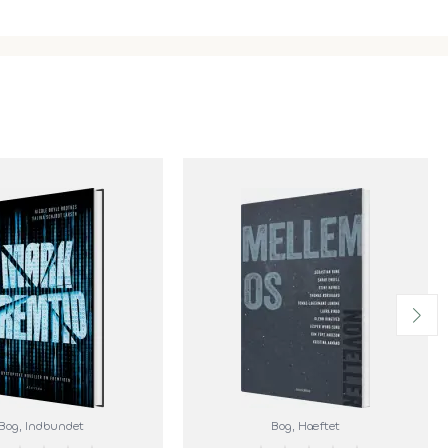
Bog
, Indbundet
Bog
, Hæftet