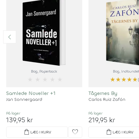
Bog
, Paperback
Bog
, Indbunde
★
★
★
★
★
★
★
★
★
★
Samlede Noveller +1
Tågernes By
Jan Sonnergaard
Carlos Ruiz Zafón
På lager
På lager
139,95 kr
219,95 kr
shopping_bag
favorite
shopping_bag
LÆG I KURV
LÆG I KURV