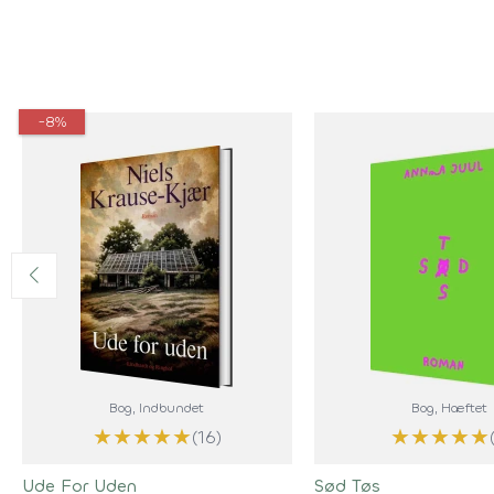
-8%
Bog
, Indbundet
Bog
, Hæftet
★
★
★
★
★
★
★
★
★
★
(16)
Ude For Uden
Sød Tøs