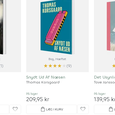
t
Bog
, Hæftet
★
★
★
★
★
(1)
(9)
Snydt Ud Af Næsen
Det Usynl
Thomas Korsgaard
Tove Jansso
På lager
På lager
209,95 kr
139,95 k
favorite
shopping_bag
favorite
shopping_bag
LÆG I KURV