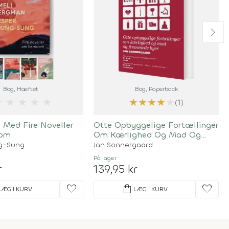
Bog
, Hæftet
Bog
, Paperback
★
★
★
★
★
★
★
★
★
★
(1)
Med Fire Noveller
Otte Opbyggelige Fortællinger
dom
Om Kærlighed Og Mad Og
Fremmede Byer
g-Sung
Jan Sonnergaard
På lager
r
139,95 kr
favorite
shopping_bag
favorite
LÆG I KURV
LÆG I KURV