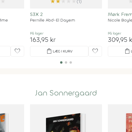
★
★
★
★
★
★
(1)
S3X 2
Mørk Frem
ndme
Pernille Abd-El Dayem
Nicole Boyl
På lager
På lager
163,95 kr
309,95 k
favorite
shopping_bag
favorite
shopping_bag
LÆG I KURV
Jan Sonnergaard