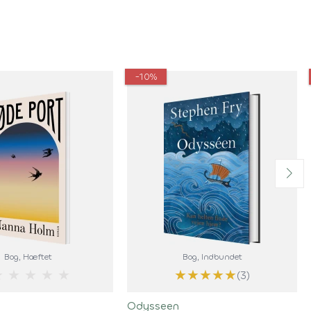
-10%
Bog
, Hæftet
Bog
, Indbundet
★
★
★
★
★
★
★
★
★
★
(3)
Odysseen