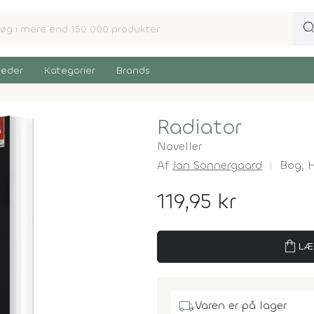
sear
eder
Kategorier
Brands
Radiator
Noveller
Af
Jan Sonnergaard
Bog,
119,95 kr
shopping_bag
LÆ
local_shipping
Varen er på lager