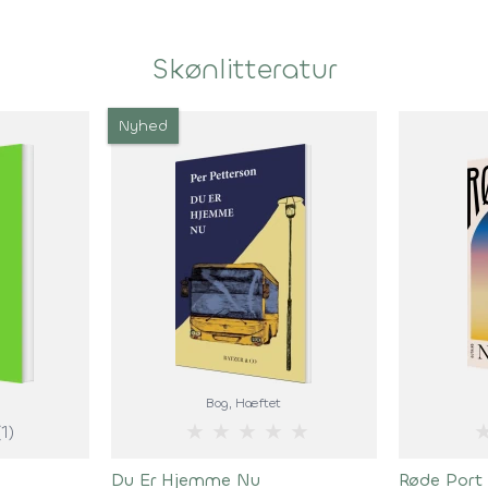
Skønlitteratur
Nyhed
Bog
, Hæftet
★
★
★
★
★
(1)
Du Er Hjemme Nu
Røde Port