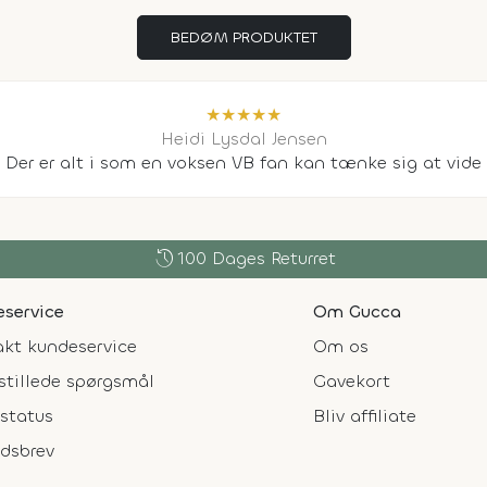
BEDØM PRODUKTET
★
★
★
★
★
Heidi Lysdal Jensen
Der er alt i som en voksen VB fan kan tænke sig at vide
history
100 Dages Returret
service
Om Gucca
kt kundeservice
Om os
stillede spørgsmål
Gavekort
status
Bliv affiliate
dsbrev