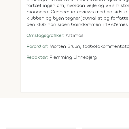
fortællingen om, hvordan Vejle og VB's his
hinanden. Gennem interviews med de sidste 
klubben og byen tegner journalist og forfatt
den klub han siden barndommen i 1970'ernes V
Omslagsgrafiker:
Artimàs
Forord af:
Morten Bruun, fodboldkommentato
Redaktør:
Flemming Linnebjerg