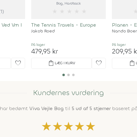
Bog
, Hardback
★
★
★
★
★
(1)
 Ved Vm I
The Tennis Travels - Europe
Planen - E
Jakob Roed
Nando Boer
På lager
På lager
479,95 kr
209,95 k
favorite
shopping_bag
favorite
shopping_bag
LÆG I KURV
Kundernes vurdering
e har bedømt
Viva Vejle Bog
til
5 ud af 5 stjerner
baseret på
★
★
★
★
★