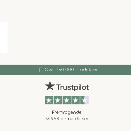
shopping_bag
Over 150.000 Produkter
Fremragende
73.963 anmeldelser