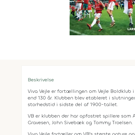
Beskrivelse
Viva Vejle er fortællingen om Vejle Boldkl
end 130 år. Klubben blev etableret i slutning
storhedstid i sidste del af 1900-tallet.
VB er klubben der har opfostret spillere som 
Gravesen, John Sivebæk og Tommy Troelsen.
Viva Vejle fortæller om VB's største opture o