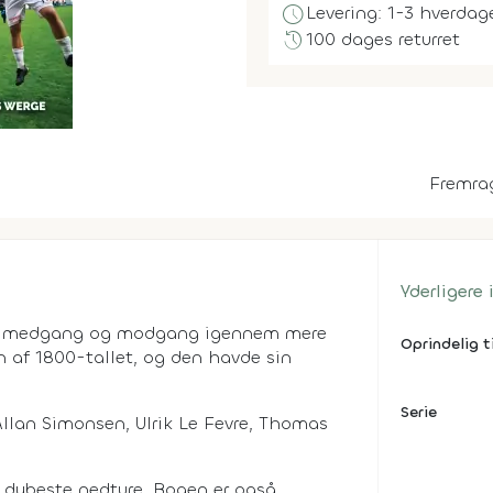
schedule
Levering: 1-3 hverdag
history
100 dages returret
Fremra
Yderligere
ub i medgang og modgang igennem mere
Oprindelig t
en af 1800-tallet, og den havde sin
Serie
Allan Simonsen, Ulrik Le Fevre, Thomas
g dybeste nedture. Bogen er også