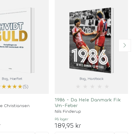
Bog
, Hæftet
Bog
, Hardback
★
★
★
★
★
★
★
★
★
★
(5)
d
1986 - Da Hele Danmark Fik
Vm-Feber
re Christiansen
Nils Finderup
På lager
r
189,95 kr