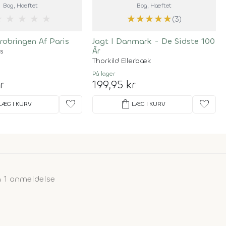
Bog
, Hæftet
Bog
, Hæftet
★
★
★
★
★
★
★
★
★
★
(3)
robringen Af Paris
Jagt I Danmark - De Sidste 100
År
s
Thorkild Ellerbæk
På lager
r
199,95 kr
favorite
shopping_bag
favorite
LÆG I KURV
LÆG I KURV
 1 anmeldelse