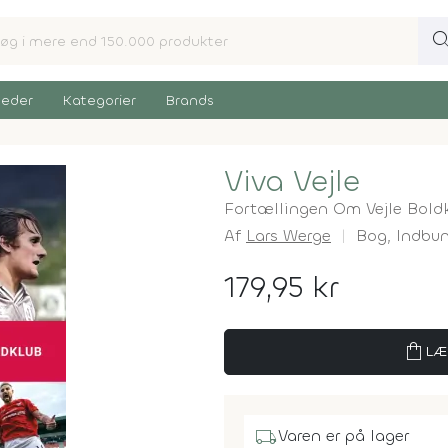
sear
eder
Kategorier
Brands
Viva Vejle
Fortællingen Om Vejle Bold
Af
Lars Werge
Bog,
Indbu
179,95 kr
shopping_bag
LÆ
local_shipping
Varen er på lager