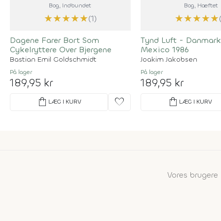
Bog
, Indbundet
Bog
, Hæftet
★
★
★
★
★
★
★
★
★
★
(1)
Dagene Farer Bort Som
Tynd Luft - Danmark
Cykelryttere Over Bjergene
Mexico 1986
Bastian Emil Goldschmidt
Joakim Jakobsen
På lager
På lager
189,95 kr
189,95 kr
shopping_bag
favorite
shopping_bag
LÆG I KURV
LÆG I KURV
Vores bruger