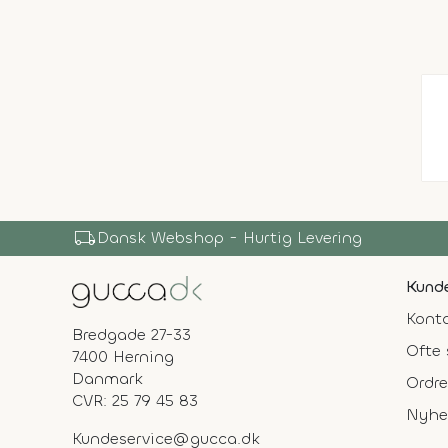
local_shipping
Dansk Webshop - Hurtig Levering
Kunde
Konta
Bredgade 27-33
Ofte 
7400 Herning
Danmark
Ordre
CVR: 25 79 45 83
Nyhe
Kundeservice@gucca.dk