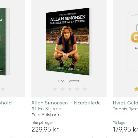
Bog
, Hæftet
★
★
★
★
★
★
shold
Allan Simonsen - Nærbillede
Hvidt Gul
Af En Stjerne
Dennis Bjer
Frits Ahlstrøm
Ikke på lager
På lager
229,95 kr
179,95 k