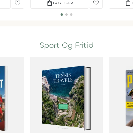
favorite
shopping_bag
favorite
shopping_bag
LÆG I KURV
Sport Og Fritid