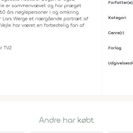
Forfatter(e)
torie er sammenvævet og har præget
60 års nøglepersoner i og omkring
Kategori
er Lars Werge et nærgående portræt af
ejle har været en forbedrelig fan af.
Genre(r)
r TV2
Forlag
Udgivelses
Andre har købt