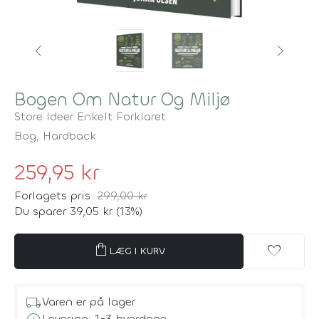
Bogen Om Natur Og Miljø
Store Ideer Enkelt Forklaret
Bog,
Hardback
259,95 kr
Forlagets pris
299,00 kr
Du sparer 39,05 kr (13%)
shopping_bag
favorite
LÆG I KURV
local_shipping
Varen er på lager
Levering: 1-3 hverdage