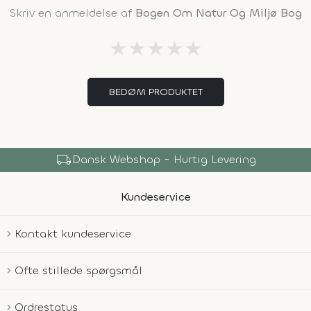
Skriv en anmeldelse af
Bogen Om Natur Og Miljø Bog
★
★
★
★
★
BEDØM PRODUKTET
local_shipping
Dansk Webshop - Hurtig Levering
Kundeservice
Kontakt kundeservice
Ofte stillede spørgsmål
Ordrestatus