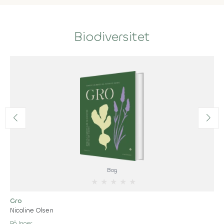
Biodiversitet
Bog
★
★
★
★
★
Gro
Nicoline Olsen
På lager