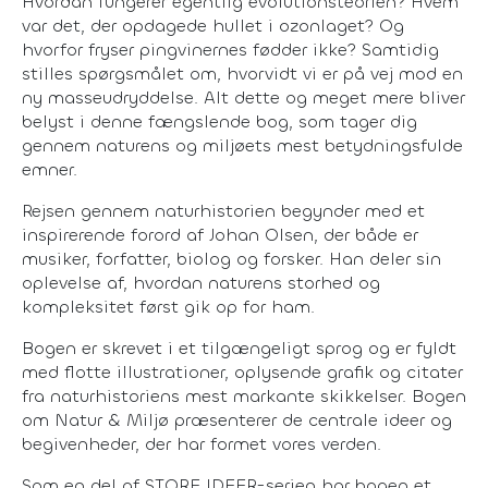
Hvordan fungerer egentlig evolutionsteorien? Hvem
var det, der opdagede hullet i ozonlaget? Og
hvorfor fryser pingvinernes fødder ikke? Samtidig
stilles spørgsmålet om, hvorvidt vi er på vej mod en
ny masseudryddelse. Alt dette og meget mere bliver
belyst i denne fængslende bog, som tager dig
gennem naturens og miljøets mest betydningsfulde
emner.
Rejsen gennem naturhistorien begynder med et
inspirerende forord af Johan Olsen, der både er
musiker, forfatter, biolog og forsker. Han deler sin
oplevelse af, hvordan naturens storhed og
kompleksitet først gik op for ham.
Bogen er skrevet i et tilgængeligt sprog og er fyldt
med flotte illustrationer, oplysende grafik og citater
fra naturhistoriens mest markante skikkelser. Bogen
om Natur & Miljø præsenterer de centrale ideer og
begivenheder, der har formet vores verden.
Som en del af STORE IDEER-serien har bogen et