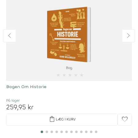
Bog
★
★
★
★
★
Bogen Om Historie
På lager
259,95 kr
shopping_bag
favorite
LÆG I KURV