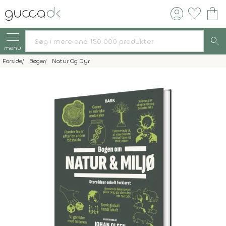
account_circle
favorite
shopping_bag
search
menu
Forside
Bøger
Natur Og Dyr