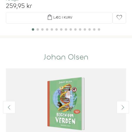
259,95 kr
shopping_bag
favorite
LÆG I KURV
Johan Olsen