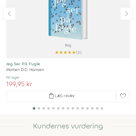
Bog
★
★
★
★
★
(6)
Jeg Ser På Fugle
Morten D.D. Hansen
På lager
199,95 kr
shopping_bag
favorite
LÆG I KURV
Kundernes vurdering