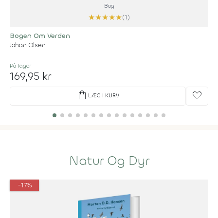
Bog
★
★
★
★
★
(1)
Bogen Om Verden
Johan Olsen
På lager
169,95 kr
shopping_bag
favorite
LÆG I KURV
Natur Og Dyr
-17%