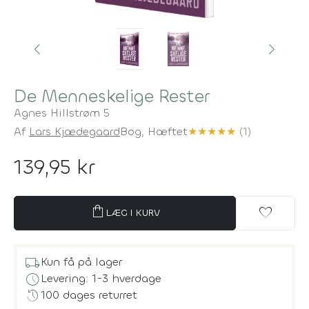
De Menneskelige Rester
Agnes Hillstrøm 5
Af
Lars Kjædegaard
Bog,
Hæftet
★
★
★
★
★
(1)
139,95 kr
shopping_bag
favorite
LÆG I KURV
local_shipping
Kun få på lager
schedule
Levering: 1-3 hverdage
history
100 dages returret