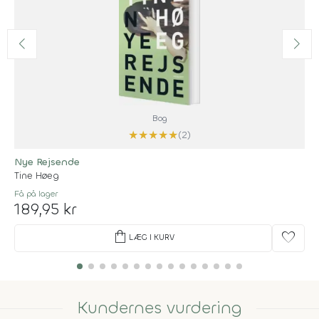
Bog
★
★
★
★
★
(2)
Nye Rejsende
Tine Høeg
Få på lager
189,95 kr
shopping_bag
favorite
LÆG I KURV
Kundernes vurdering