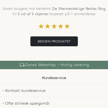
Vores brugere har bedømt
De Menneskelige Rester Bog
til
5 ud af 5 stjerner
baseret på 1 anmeldelse
★
★
★
★
★
BEDØM PRODUKTET
local_shipping
Dansk Webshop - Hurtig Levering
Kundeservice
Kontakt kundeservice
Ofte stillede spørgsmål