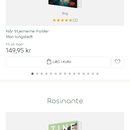
Bog
★
★
★
★
★
(2)
Når Stjernerne Falder
Mari Jungstedt
Få på lager
149,95 kr
shopping_bag
favorite
LÆG I KURV
Rosinante