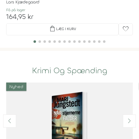
Lars Kjædegaard
Få på lager
164,95 kr
shopping_bag
favorite
LÆG I KURV
Krimi Og Spænding
Nyhed