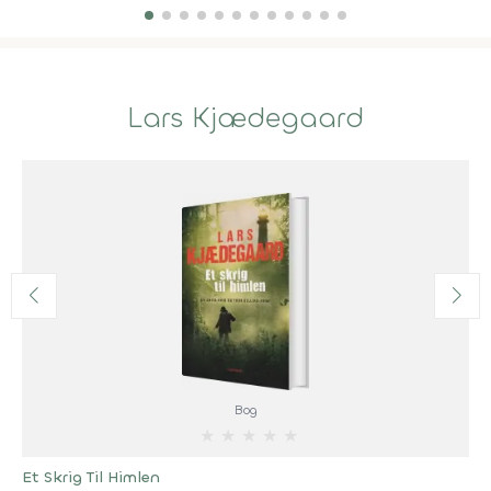
Lars Kjædegaard
Bog
★
★
★
★
★
Et Skrig Til Himlen