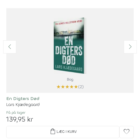
Bog
★
★
★
★
★
(2)
En Digters Død
Lars Kjædegaard
Få på lager
139,95 kr
shopping_bag
favorite
LÆG I KURV