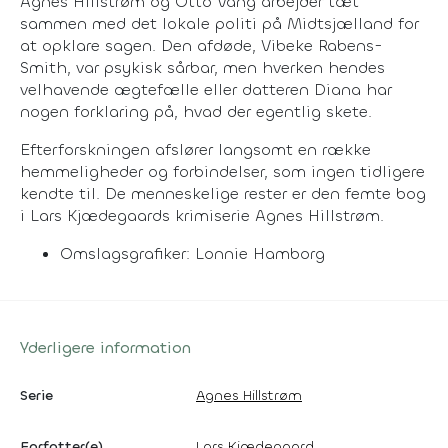
Agnes Hillstrøm og Otto Vang arbejder tæt
sammen med det lokale politi på Midtsjælland for
at opklare sagen. Den afdøde, Vibeke Rabens-
Smith, var psykisk sårbar, men hverken hendes
velhavende ægtefælle eller datteren Diana har
nogen forklaring på, hvad der egentlig skete.
Efterforskningen afslører langsomt en række
hemmeligheder og forbindelser, som ingen tidligere
kendte til. De menneskelige rester er den femte bog
i Lars Kjædegaards krimiserie Agnes Hillstrøm.
Omslagsgrafiker: Lonnie Hamborg
Yderligere information
Serie
Agnes Hillstrøm
Forfatter(e)
Lars Kjædegaard