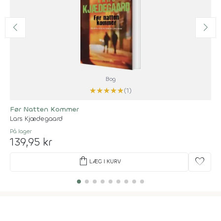
Bog
★
★
★
★
★
(1)
Før Natten Kommer
Lars Kjædegaard
På lager
139,95 kr
shopping_bag
favorite
LÆG I KURV