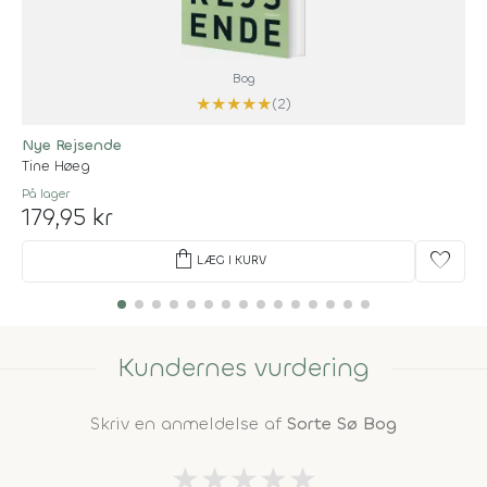
Bog
★
★
★
★
★
(2)
Nye Rejsende
Tine Høeg
På lager
179,95 kr
shopping_bag
favorite
LÆG I KURV
Kundernes vurdering
Skriv en anmeldelse af
Sorte Sø Bog
★
★
★
★
★