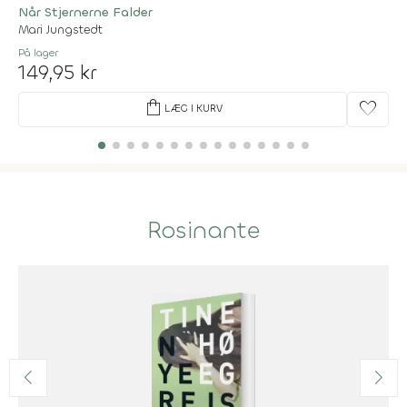
Når Stjernerne Falder
Mari Jungstedt
På lager
149,95 kr
shopping_bag
favorite
LÆG I KURV
Rosinante