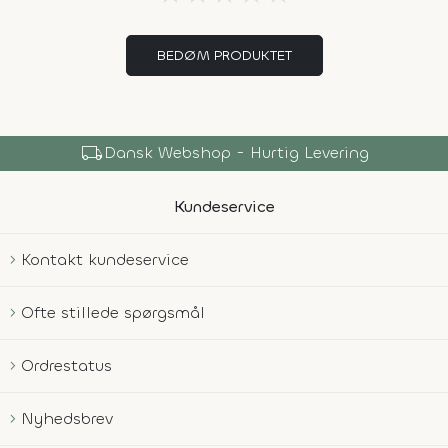
BEDØM PRODUKTET
local_shipping
Dansk Webshop - Hurtig Levering
Kundeservice
Kontakt kundeservice
Ofte stillede spørgsmål
Ordrestatus
Nyhedsbrev