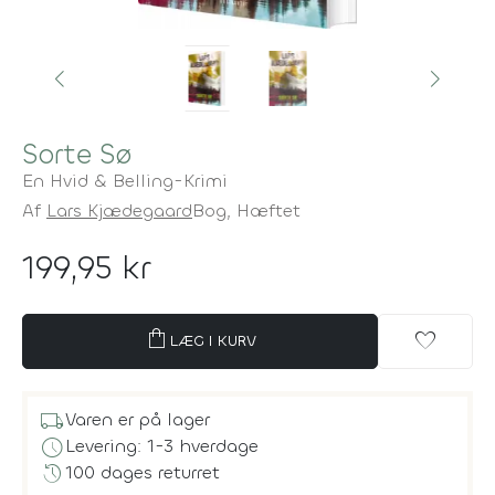
Sorte Sø
En Hvid & Belling-Krimi
Af
Lars Kjædegaard
Bog,
Hæftet
199,95 kr
shopping_bag
favorite
LÆG I KURV
local_shipping
Varen er på lager
schedule
Levering: 1-3 hverdage
history
100 dages returret