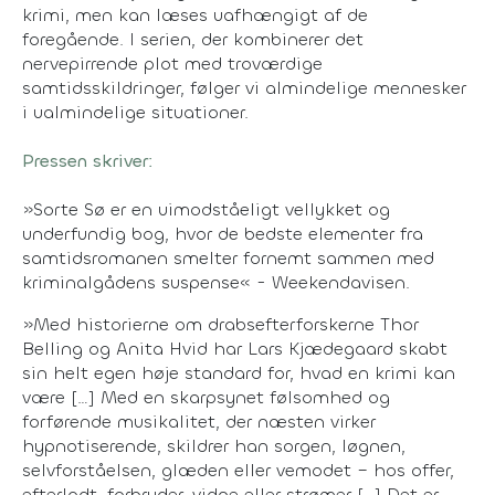
krimi, men kan læses uafhængigt af de
foregående. I serien, der kombinerer det
nervepirrende plot med troværdige
samtidsskildringer, følger vi almindelige mennesker
i ualmindelige situationer.
Pressen skriver:
»Sorte Sø er en uimodståeligt vellykket og
underfundig bog, hvor de bedste elementer fra
samtidsromanen smelter fornemt sammen med
kriminalgådens suspense« - Weekendavisen.
»Med historierne om drabsefterforskerne Thor
Belling og Anita Hvid har Lars Kjædegaard skabt
sin helt egen høje standard for, hvad en krimi kan
være […] Med en skarpsynet følsomhed og
forførende musikalitet, der næsten virker
hypnotiserende, skildrer han sorgen, løgnen,
selvforståelsen, glæden eller vemodet – hos offer,
efterladt, forbryder, vidne eller strømer […] Det er