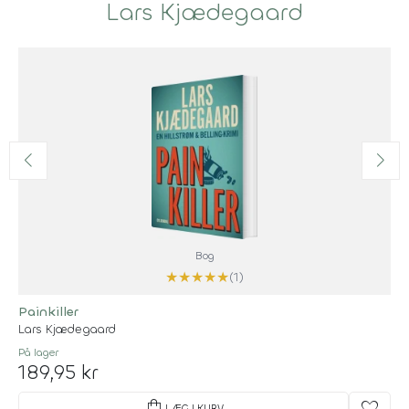
Lars Kjædegaard
Bog
★
★
★
★
★
(1)
Painkiller
Lars Kjædegaard
På lager
189,95 kr
shopping_bag
LÆG I KURV