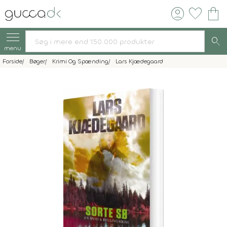
account_circle
favorite
shopping_bag
search
menu
Forside
Bøger
Krimi Og Spænding
Lars Kjædegaard