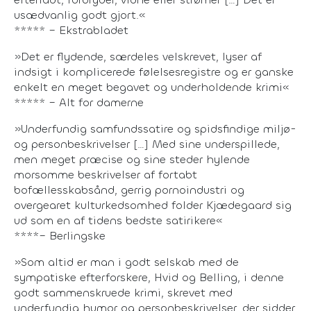
usædvanlig godt gjort.«
***** – Ekstrabladet
»Det er flydende, særdeles velskrevet, lyser af
indsigt i komplicerede følelsesregistre og er ganske
enkelt en meget begavet og underholdende krimi«
***** – Alt for damerne
»Underfundig samfundssatire og spidsfindige miljø-
og personbeskrivelser […] Med sine underspillede,
men meget præcise og sine steder hylende
morsomme beskrivelser af fortabt
bofællesskabsånd, gerrig pornoindustri og
overgearet kulturkedsomhed folder Kjædegaard sig
ud som en af tidens bedste satirikere«
****– Berlingske
»Som altid er man i godt selskab med de
sympatiske efterforskere, Hvid og Belling, i denne
godt sammenskruede krimi, skrevet med
underfundig humor og personbeskrivelser, der sidder