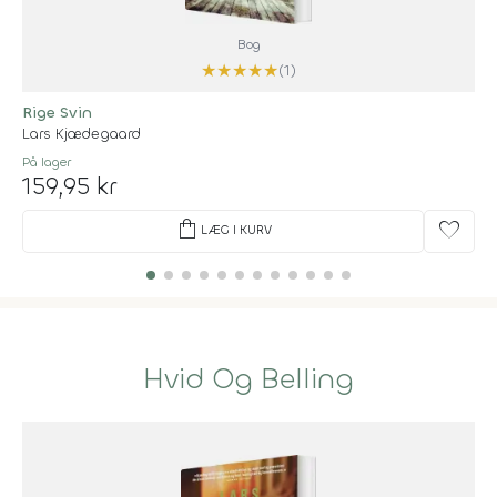
Bog
★
★
★
★
★
(1)
Rige Svin
Lars Kjædegaard
På lager
159,95 kr
shopping_bag
favorite
LÆG I KURV
Hvid Og Belling