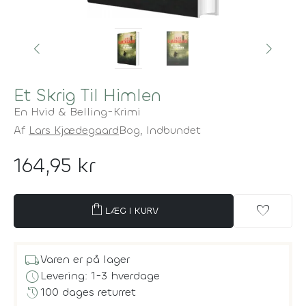
Et Skrig Til Himlen
En Hvid & Belling-Krimi
Af
Lars Kjædegaard
Bog,
Indbundet
164,95 kr
shopping_bag
favorite
LÆG I KURV
local_shipping
Varen er på lager
schedule
Levering: 1-3 hverdage
history
100 dages returret