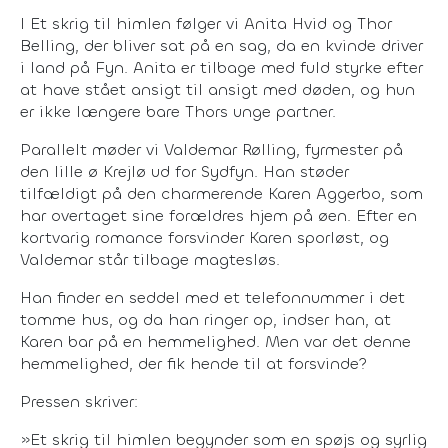
I Et skrig til himlen følger vi Anita Hvid og Thor
Belling, der bliver sat på en sag, da en kvinde driver
i land på Fyn. Anita er tilbage med fuld styrke efter
at have stået ansigt til ansigt med døden, og hun
er ikke længere bare Thors unge partner.
Parallelt møder vi Valdemar Rølling, fyrmester på
den lille ø Krejlø ud for Sydfyn. Han støder
tilfældigt på den charmerende Karen Aggerbo, som
har overtaget sine forældres hjem på øen. Efter en
kortvarig romance forsvinder Karen sporløst, og
Valdemar står tilbage magtesløs.
Han finder en seddel med et telefonnummer i det
tomme hus, og da han ringer op, indser han, at
Karen bar på en hemmelighed. Men var det denne
hemmelighed, der fik hende til at forsvinde?
Pressen skriver:
»Et skrig til himlen begynder som en spøjs og syrlig