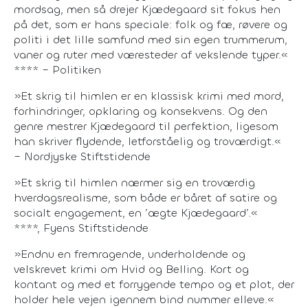
mordsag, men så drejer Kjædegaard sit fokus hen
på det, som er hans speciale: folk og fæ, røvere og
politi i det lille samfund med sin egen trummerum,
vaner og ruter med væresteder af vekslende typer.«
**** – Politiken
»Et skrig til himlen er en klassisk krimi med mord,
forhindringer, opklaring og konsekvens. Og den
genre mestrer Kjædegaard til perfektion, ligesom
han skriver flydende, letforståelig og troværdigt.«
– Nordjyske Stiftstidende
»Et skrig til himlen nærmer sig en troværdig
hverdagsrealisme, som både er båret af satire og
socialt engagement, en ’ægte Kjædegaard’.«
****, Fyens Stiftstidende
»Endnu en fremragende, underholdende og
velskrevet krimi om Hvid og Belling. Kort og
kontant og med et forrygende tempo og et plot, der
holder hele vejen igennem bind nummer elleve.«