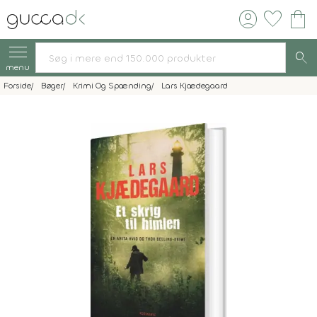
account_circle
favorite
shopping_bag
search
menu
Forside
Bøger
Krimi Og Spænding
Lars Kjædegaard