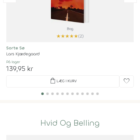
Bog
★
★
★
★
★
(2)
Sorte Sø
Lars Kjædegaard
På lager
139,95 kr
shopping_bag
favorite
LÆG I KURV
Hvid Og Belling