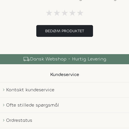
★
★
★
★
★
BEDØM PRODUKTET
local_shipping
Dansk Webshop - Hurtig Levering
Kundeservice
Kontakt kundeservice
Ofte stillede spørgsmål
Ordrestatus