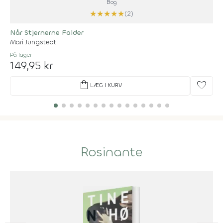
Bog
★
★
★
★
★
(2)
Når Stjernerne Falder
Mari Jungstedt
På lager
149,95 kr
shopping_bag
favorite
LÆG I KURV
Rosinante