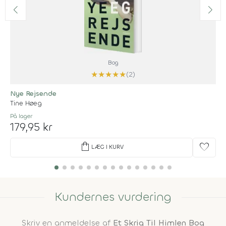
Bog
★
★
★
★
★
(2)
Nye Rejsende
Tine Høeg
På lager
179,95 kr
shopping_bag
favorite
LÆG I KURV
Kundernes vurdering
Skriv en anmeldelse af
Et Skrig Til Himlen Bog