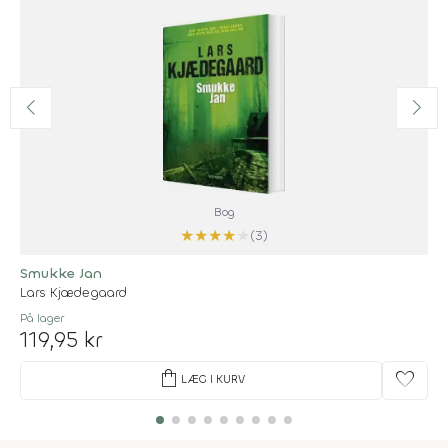
Bog
★
★
★
★
★
(3)
Smukke Jan
Lars Kjædegaard
På lager
119,95 kr
shopping_bag
favorite
LÆG I KURV