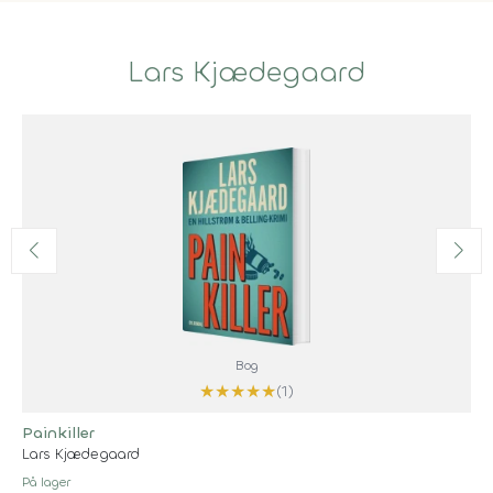
Lars Kjædegaard
Bog
★
★
★
★
★
(1)
Painkiller
Lars Kjædegaard
På lager