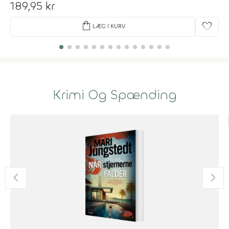
189,95 kr
shopping_bag
favorite
LÆG I KURV
Krimi Og Spænding