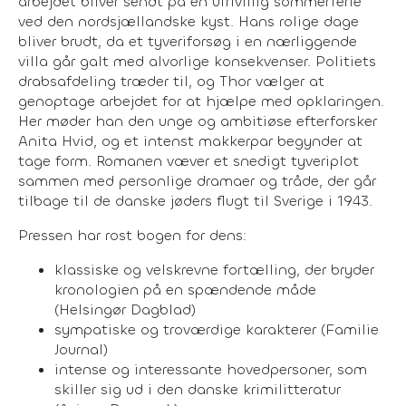
arbejdet bliver sendt på en ufrivillig sommerferie
ved den nordsjællandske kyst. Hans rolige dage
bliver brudt, da et tyveriforsøg i en nærliggende
villa går galt med alvorlige konsekvenser. Politiets
drabsafdeling træder til, og Thor vælger at
genoptage arbejdet for at hjælpe med opklaringen.
Her møder han den unge og ambitiøse efterforsker
Anita Hvid, og et intenst makkerpar begynder at
tage form. Romanen væver et snedigt tyveriplot
sammen med personlige dramaer og tråde, der går
tilbage til de danske jøders flugt til Sverige i 1943.
Pressen har rost bogen for dens:
klassiske og velskrevne fortælling, der bryder
kronologien på en spændende måde
(Helsingør Dagblad)
sympatiske og troværdige karakterer (Familie
Journal)
intense og interessante hovedpersoner, som
skiller sig ud i den danske krimilitteratur