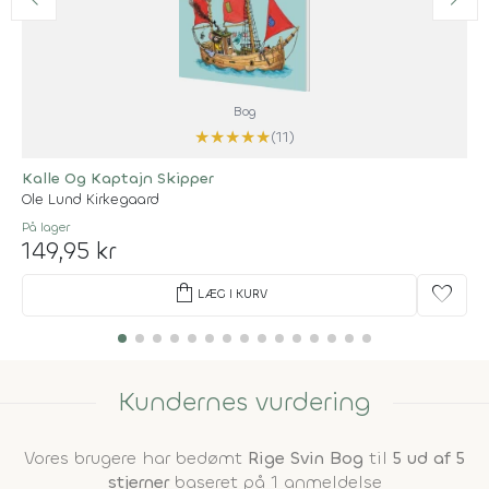
Bog
★
★
★
★
★
(11)
Kalle Og Kaptajn Skipper
Ole Lund Kirkegaard
På lager
149,95 kr
shopping_bag
favorite
LÆG I KURV
Kundernes vurdering
Vores brugere har bedømt
Rige Svin Bog
til
5 ud af 5
stjerner
baseret på 1 anmeldelse