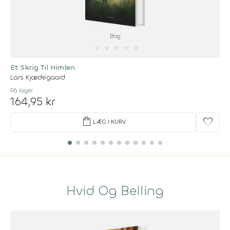
Bog
★
★
★
★
★
Et Skrig Til Himlen
Lars Kjædegaard
På lager
164,95 kr
shopping_bag
favorite
LÆG I KURV
Hvid Og Belling