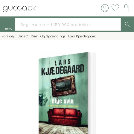
account_circle
favorite
shopping_bag
search
menu
Forside
Bøger
Krimi Og Spænding
Lars Kjædegaard