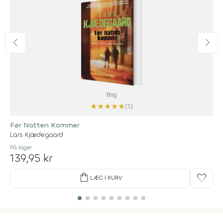
Bog
★
★
★
★
★
(1)
Før Natten Kommer
Lars Kjædegaard
På lager
139,95 kr
shopping_bag
favorite
LÆG I KURV