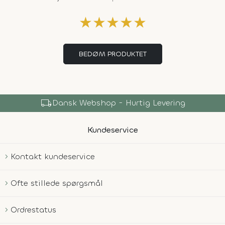
★
★
★
★
★
BEDØM PRODUKTET
local_shipping
Dansk Webshop - Hurtig Levering
Kundeservice
Kontakt kundeservice
Ofte stillede spørgsmål
Ordrestatus