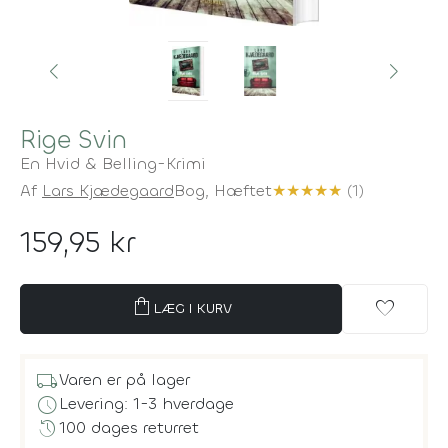
Rige Svin
En Hvid & Belling-Krimi
Af
Lars Kjædegaard
Bog,
Hæftet
★
★
★
★
★
(1)
159,95 kr
shopping_bag
favorite
LÆG I KURV
local_shipping
Varen er på lager
schedule
Levering: 1-3 hverdage
history
100 dages returret