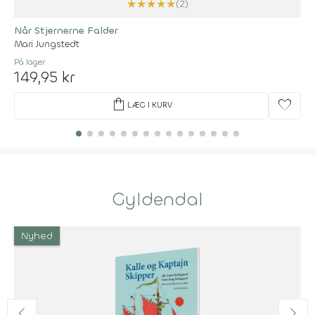
★
★
★
★
★
(2)
Når Stjernerne Falder
Mari Jungstedt
På lager
149,95 kr
shopping_bag
favorite
LÆG I KURV
Gyldendal
Nyhed