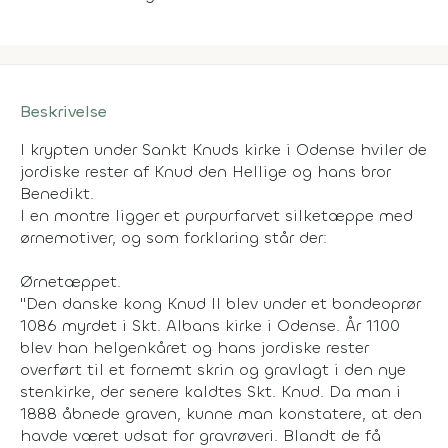
Beskrivelse
I krypten under Sankt Knuds kirke i Odense hviler de
jordiske rester af Knud den Hellige og hans bror
Benedikt.
I en montre ligger et purpurfarvet silketæppe med
ørnemotiver, og som forklaring står der:
Ørnetæppet.
"Den danske kong Knud II blev under et bondeoprør
1086 myrdet i Skt. Albans kirke i Odense. År 1100
blev han helgenkåret og hans jordiske rester
overført til et fornemt skrin og gravlagt i den nye
stenkirke, der senere kaldtes Skt. Knud. Da man i
1888 åbnede graven, kunne man konstatere, at den
havde været udsat for gravrøveri. Blandt de få