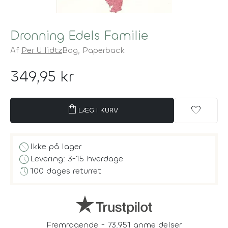
Dronning Edels Familie
Af
Per Ullidtz
Bog,
Paperback
349,95 kr
shopping_bag
favorite
LÆG I KURV
block
Ikke på lager
schedule
Levering: 3-15 hverdage
history
100 dages returret
Fremragende - 73.951 anmeldelser