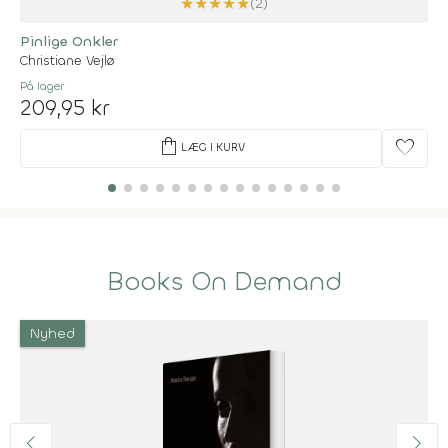
★
★
★
★
★
(2)
Pinlige Onkler
Christiane Vejlø
På lager
209,95 kr
shopping_bag
favorite
LÆG I KURV
Books On Demand
Nyhed