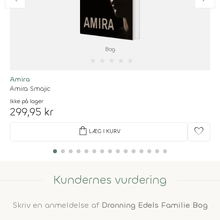
Bog
★
★
★
★
★
Amira
Amira Smajic
Ikke på lager
299,95 kr
shopping_bag
favorite
LÆG I KURV
Kundernes vurdering
Skriv en anmeldelse af
Dronning Edels Familie Bog