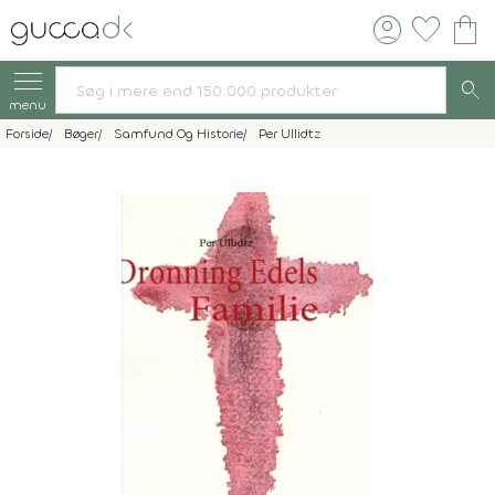
account_circle
favorite
shopping_bag
search
menu
Forside
Bøger
Samfund Og Historie
Per Ullidtz