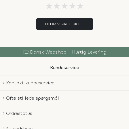
★
★
★
★
★
BEDØM PRODUKTET
local_shipping
Dansk Webshop - Hurtig Levering
Kundeservice
Kontakt kundeservice
Ofte stillede spørgsmål
Ordrestatus
Nyhedsbrev