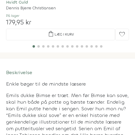
Hvidt Guld
Dennis Bjerre Christiansen
På lager
179,95 kr
shopping_bag
favorite
LÆG I KURV
Beskrivelse
Enkle bøger til de mindste læsere
Emils dukke Bimse er træt. Men før Bimse kan sove,
skal hun både på potte og børste tænder. Endelig
kan Emil putte hende i sengen. Sover hun mon nu?
“Emils dukke skal sove” er en enkel historie med
genkendelige illustrationer til de mindste læsere
om putteritualer ved sengetid. Serien om Emil af