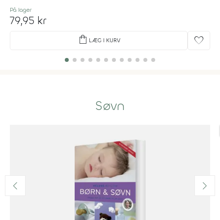
På lager
79,95 kr
shopping_bag
favorite
LÆG I KURV
Søvn