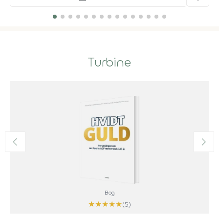
Turbine
Bog
★
★
★
★
★
(5)