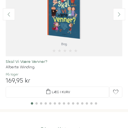
Bog
★
★
★
★
★
Skal Vi Være Venner?
Alberte Winding
På lager
169,95 kr
shopping_bag
favorite
LÆG I KURV