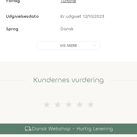
Forlag
Turbine
Udgivelsesdato
Er udgivet 12/10/2023
Sprog
Dansk
VIS MERE
Kundernes vurdering
★
★
★
★
★
local_shipping
Dansk Webshop - Hurtig Levering