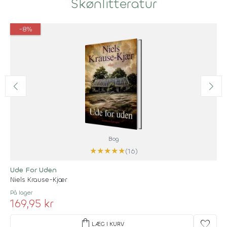
Skønlitteratur
-8%
Bog
★
★
★
★
★
(16)
Ude For Uden
Niels Krause-Kjær
På lager
169,95 kr
shopping_bag
favorite
LÆG I KURV