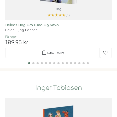
Bog
★
★
★
★
★
(1)
Helens Bog Om Børn Og Søvn
Helen Lyng Hansen
På lager
189,95 kr
shopping_bag
favorite
LÆG I KURV
Inger Tobiasen