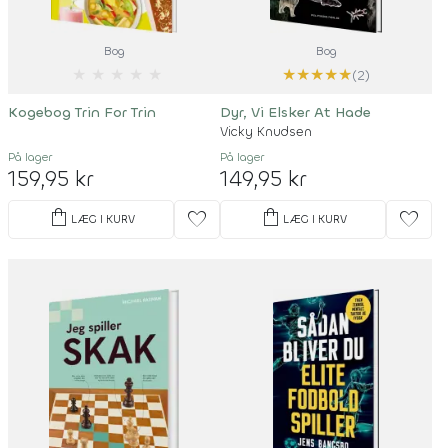
Bog
Bog
★
★
★
★
★
★
★
★
★
★
(2)
Kogebog Trin For Trin
Dyr, Vi Elsker At Hade
Vicky Knudsen
På lager
På lager
159,95 kr
149,95 kr
shopping_bag
shopping_bag
favorite
favorite
LÆG I KURV
LÆG I KURV