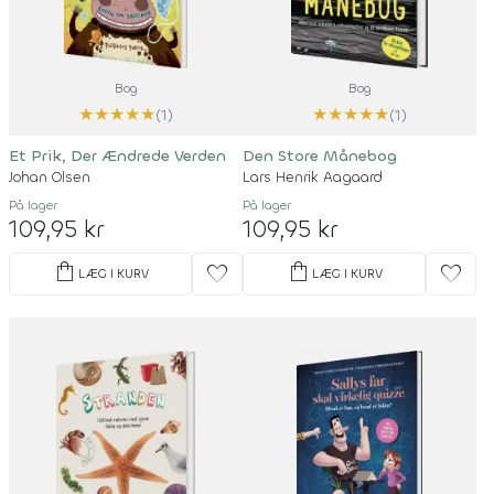
Bog
Bog
★
★
★
★
★
★
★
★
★
★
(1)
(1)
Et Prik, Der Ændrede Verden
Den Store Månebog
Johan Olsen
Lars Henrik Aagaard
På lager
På lager
109,95 kr
109,95 kr
shopping_bag
shopping_bag
favorite
favorite
LÆG I KURV
LÆG I KURV