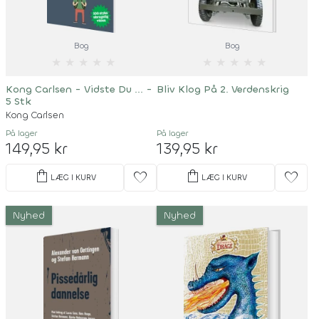
Bog
Bog
★
★
★
★
★
★
★
★
★
★
Kong Carlsen - Vidste Du ... -
Bliv Klog På 2. Verdenskrig
5 Stk
Kong Carlsen
På lager
På lager
149,95 kr
139,95 kr
shopping_bag
shopping_bag
favorite
favorite
LÆG I KURV
LÆG I KURV
Nyhed
Nyhed