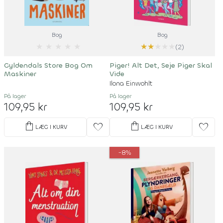
Bog
Bog
★
★
★
★
★
★
★
★
★
★
(2)
Gyldendals Store Bog Om
Piger! Alt Det, Seje Piger Skal
Maskiner
Vide
Ilona Einwohlt
På lager
På lager
109,95 kr
109,95 kr
shopping_bag
shopping_bag
favorite
favorite
LÆG I KURV
LÆG I KURV
-8%