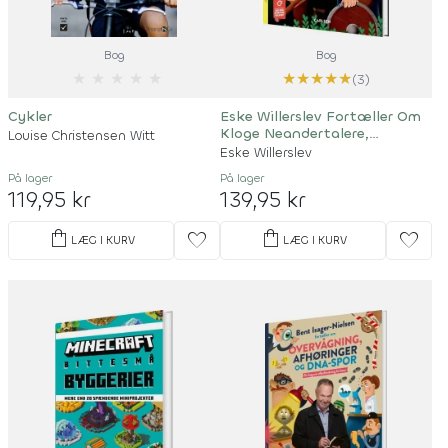
Bog
Bog
★
★
★
★
★
★
★
★
★
★
(3)
Cykler
Eske Willerslev Fortæller Om
Kloge Neandertalere,
Louise Christensen Witt
Alienkranier Og Syge Vikinger
Eske Willerslev
På lager
På lager
119,95 kr
139,95 kr
shopping_bag
shopping_bag
favorite
favorite
LÆG I KURV
LÆG I KURV