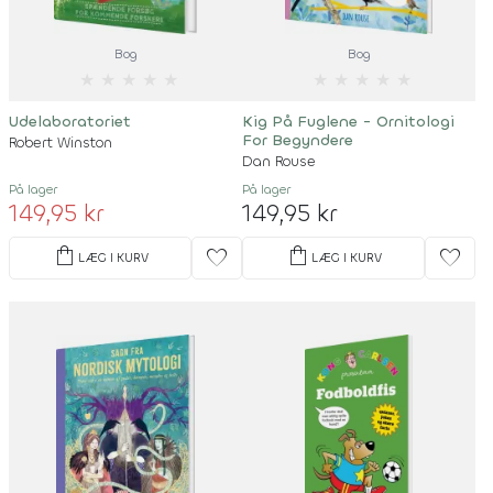
Bog
Bog
★
★
★
★
★
★
★
★
★
★
Udelaboratoriet
Kig På Fuglene - Ornitologi
For Begyndere
Robert Winston
Dan Rouse
På lager
På lager
149,95 kr
149,95 kr
shopping_bag
shopping_bag
favorite
favorite
LÆG I KURV
LÆG I KURV