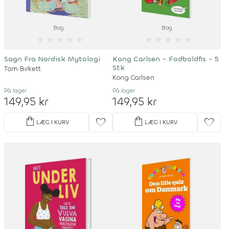
Bog
Bog
★
★
★
★
★
★
★
★
★
★
Sagn Fra Nordisk Mytologi
Kong Carlsen - Fodboldfis - 5
Stk
Tom Birkett
Kong Carlsen
På lager
På lager
149,95 kr
149,95 kr
shopping_bag
shopping_bag
favorite
favorite
LÆG I KURV
LÆG I KURV