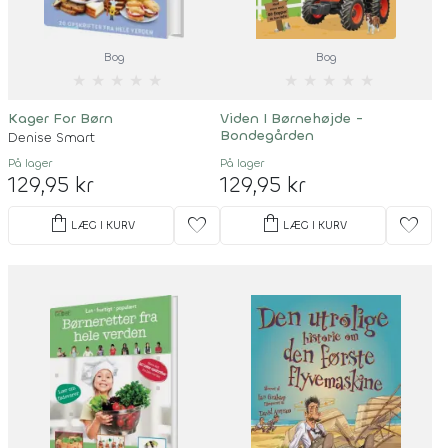
Bog
Bog
★
★
★
★
★
★
★
★
★
★
Kager For Børn
Viden I Børnehøjde -
Bondegården
Denise Smart
På lager
På lager
129,95 kr
129,95 kr
shopping_bag
shopping_bag
favorite
favorite
LÆG I KURV
LÆG I KURV