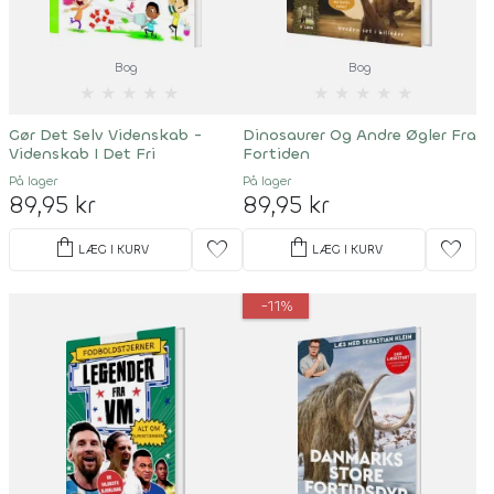
Bog
Bog
★
★
★
★
★
★
★
★
★
★
Gør Det Selv Videnskab -
Dinosaurer Og Andre Øgler Fra
Videnskab I Det Fri
Fortiden
På lager
På lager
89,95 kr
89,95 kr
shopping_bag
shopping_bag
favorite
favorite
LÆG I KURV
LÆG I KURV
-11%