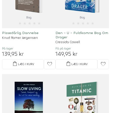
Bog
Bog
★
★
★
★
★
★
★
★
★
★
Pissedårlig Dannelse
Den - U - Fuldkomne Bog Om
Drager
Knud Romer Jørgensen
Cressida Cowell
På lager
Få på lager
139,95 kr
149,95 kr
shopping_bag
shopping_bag
favorite
favorite
LÆG I KURV
LÆG I KURV