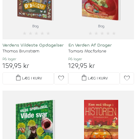
Bog
Bog
★
★
★
★
★
★
★
★
★
★
Verdens Vildeste Opdagelser
En Verden Af Drager
Thomas Brunstrøm
Tamara Macfarlane
På lager
På lager
159,95 kr
129,95 kr
shopping_bag
shopping_bag
favorite
favorite
LÆG I KURV
LÆG I KURV