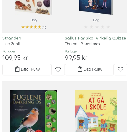
Bog
Bog
★
★
★
★
★
★
★
★
★
★
(1)
Stranden
Sallys Far Skal Virkelig Quizze
Line Zahll
Thomas Brunstrøm
På lager
På lager
109,95 kr
99,95 kr
shopping_bag
shopping_bag
favorite
favorite
LÆG I KURV
LÆG I KURV