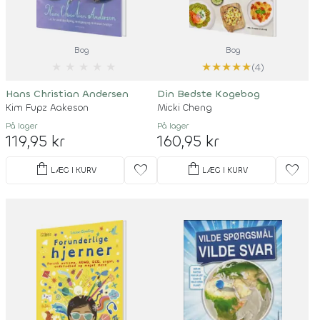
Bog
Bog
★
★
★
★
★
★
★
★
★
★
(4)
Hans Christian Andersen
Din Bedste Kogebog
Kim Fupz Aakeson
Micki Cheng
På lager
På lager
119,95 kr
160,95 kr
shopping_bag
shopping_bag
favorite
favorite
LÆG I KURV
LÆG I KURV