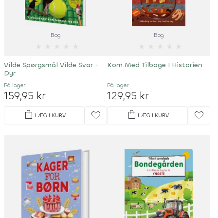
Bog
Bog
★
★
★
★
★
★
★
★
★
★
Vilde Spørgsmål Vilde Svar -
Kom Med Tilbage I Historien
Dyr
På lager
På lager
159,95 kr
129,95 kr
shopping_bag
shopping_bag
favorite
favorite
LÆG I KURV
LÆG I KURV