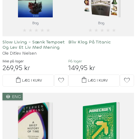
Bog
Bog
★
★
★
★
★
★
★
★
★
★
Slow Living - Sænk Tempoet
Bliv Klog På Titanic
Og Lev Et Liv Med Mening
Ole Ditlev Nielsen
Ikke på lager
På lager
269,95 kr
149,95 kr
shopping_bag
shopping_bag
favorite
favorite
LÆG I KURV
LÆG I KURV
language
ENG