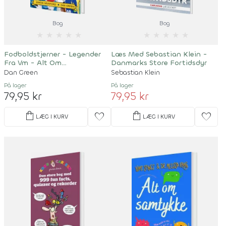
Bog
Bog
★
★
★
★
★
★
★
★
★
★
Fodboldstjerner - Legender
Læs Med Sebastian Klein -
Fra Vm - Alt Om
Danmarks Store Fortidsdyr
Superstjernerne
Dan Green
Sebastian Klein
På lager
På lager
79,95 kr
79,95 kr
shopping_bag
shopping_bag
favorite
favorite
LÆG I KURV
LÆG I KURV