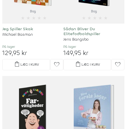
Bog
Bog
★
★
★
★
★
★
★
★
★
★
Jeg Spiller Skak
Sådan Bliver Du
Elitefodboldspiller
Michael Basman
Jens Bangsbo
På lager
På lager
129,95 kr
149,95 kr
shopping_bag
shopping_bag
favorite
favorite
LÆG I KURV
LÆG I KURV