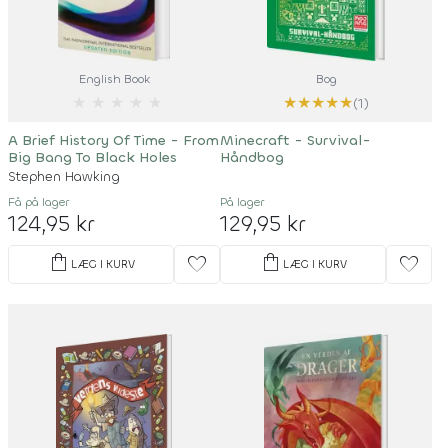
English Book
Bog
★
★
★
★
★
★
★
★
★
★
(1)
A Brief History Of Time - From
Minecraft - Survival-
Big Bang To Black Holes
Håndbog
Stephen Hawking
Få på lager
På lager
124,95 kr
129,95 kr
shopping_bag
shopping_bag
favorite
favorite
LÆG I KURV
LÆG I KURV