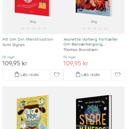
Bog
Bog
★
★
★
★
★
★
★
★
★
★
Alt Om Din Menstruation
Jeanette Varberg Fortæller
Om Bersærkergang,
Yumi Stynes
Plyndringer Og Danegæld
Thomas Brunstrøm
På lager
På lager
109,95 kr
109,95 kr
shopping_bag
shopping_bag
favorite
favorite
LÆG I KURV
LÆG I KURV