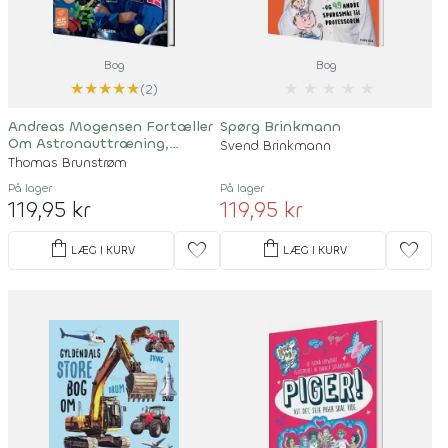
Bog
Bog
★
★
★
★
★
★
★
★
★
★
(2)
Andreas Mogensen Fortæller
Spørg Brinkmann
Om Astronauttræning,
Svend Brinkmann
Vægtløshed Og Kæmpelyn
Thomas Brunstrøm
På lager
På lager
119,95 kr
119,95 kr
shopping_bag
shopping_bag
favorite
favorite
LÆG I KURV
LÆG I KURV