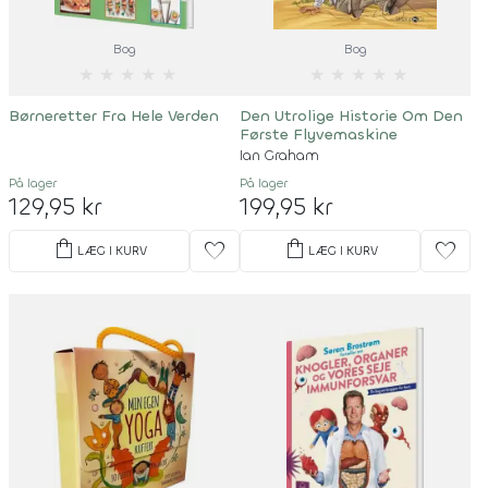
Bog
Bog
★
★
★
★
★
★
★
★
★
★
Børneretter Fra Hele Verden
Den Utrolige Historie Om Den
Første Flyvemaskine
Ian Graham
På lager
På lager
129,95 kr
199,95 kr
shopping_bag
shopping_bag
favorite
favorite
LÆG I KURV
LÆG I KURV