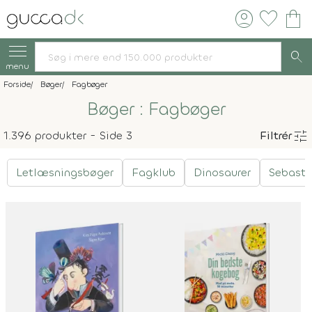
account_circle
favorite
shopping_bag
search
menu
Forside
Bøger
Fagbøger
Bøger : Fagbøger
tune
1.396 produkter - Side 3
Filtrér
Letlæsningsbøger
Fagklub
Dinosaurer
Sebasti