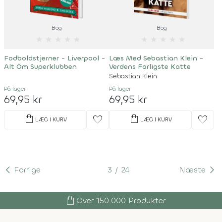
Bog
Bog
★
★
★
★
★
★
★
★
★
★
Fodboldstjerner - Liverpool -
Læs Med Sebastian Klein -
Alt Om Superklubben
Verdens Farligste Katte
Sebastian Klein
På lager
På lager
69,95 kr
69,95 kr
shopping_bag
shopping_bag
favorite
favorite
LÆG I KURV
LÆG I KURV
Forrige
3
24
Næste
shopping_bag
Over 150.000 Produkter