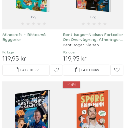
Bog
Bog
★
★
★
★
★
★
★
★
★
★
Minecraft - Bittesmå
Bent Isager-Nielsen Fortæller
Byggerier
Om Overvågning, Afhøringer
Og Dna-Spor
Bent Isager-Nielsen
På lager
På lager
119,95 kr
119,95 kr
shopping_bag
shopping_bag
favorite
favorite
LÆG I KURV
LÆG I KURV
-14%