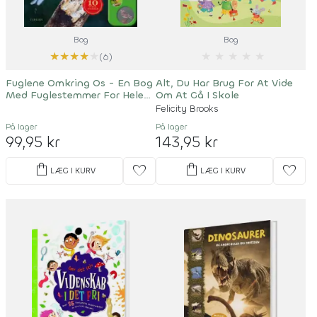
Bog
Bog
★
★
★
★
★
★
★
★
★
★
(6)
Fuglene Omkring Os - En Bog
Alt, Du Har Brug For At Vide
Med Fuglestemmer For Hele
Om At Gå I Skole
Familien
Felicity Brooks
På lager
På lager
99,95 kr
143,95 kr
shopping_bag
shopping_bag
favorite
favorite
LÆG I KURV
LÆG I KURV