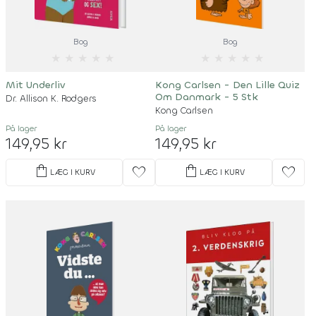
Bog
Bog
★
★
★
★
★
★
★
★
★
★
Mit Underliv
Kong Carlsen - Den Lille Quiz
Om Danmark - 5 Stk
Dr. Allison K. Rodgers
Kong Carlsen
På lager
På lager
149,95 kr
149,95 kr
shopping_bag
shopping_bag
favorite
favorite
LÆG I KURV
LÆG I KURV