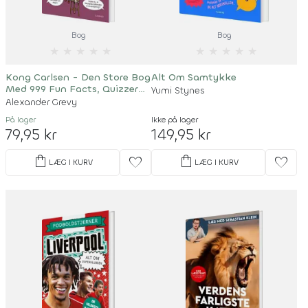
Bog
Bog
★
★
★
★
★
★
★
★
★
★
Kong Carlsen - Den Store Bog
Alt Om Samtykke
Med 999 Fun Facts, Quizzer
Yumi Stynes
Og Rekorder
Alexander Grevy
På lager
Ikke på lager
79,95 kr
149,95 kr
shopping_bag
shopping_bag
favorite
favorite
LÆG I KURV
LÆG I KURV