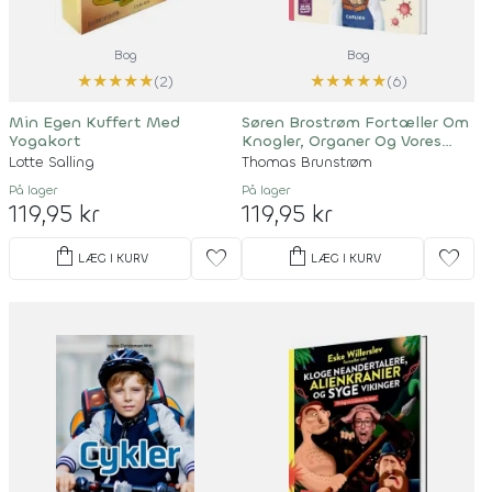
Bog
Bog
★
★
★
★
★
★
★
★
★
★
(2)
(6)
Min Egen Kuffert Med
Søren Brostrøm Fortæller Om
Yogakort
Knogler, Organer Og Vores
Seje Immunforsvar
Lotte Salling
Thomas Brunstrøm
På lager
På lager
119,95 kr
119,95 kr
shopping_bag
shopping_bag
favorite
favorite
LÆG I KURV
LÆG I KURV