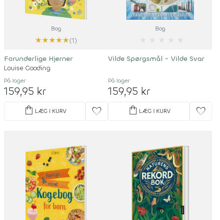
Bog
Bog
★
★
★
★
★
★
★
★
★
★
(1)
Forunderlige Hjerner
Vilde Spørgsmål - Vilde Svar
Louise Gooding
På lager
På lager
159,95 kr
159,95 kr
shopping_bag
shopping_bag
favorite
favorite
LÆG I KURV
LÆG I KURV