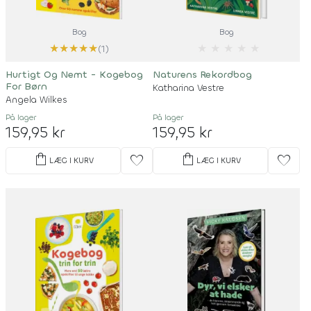
Bog
Bog
★
★
★
★
★
★
★
★
★
★
(1)
Hurtigt Og Nemt - Kogebog
Naturens Rekordbog
For Børn
Katharina Vestre
Angela Wilkes
På lager
På lager
159,95 kr
159,95 kr
shopping_bag
shopping_bag
favorite
favorite
LÆG I KURV
LÆG I KURV