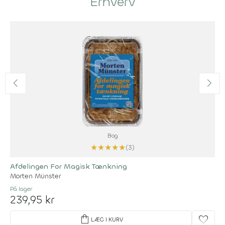
Erhverv
Bog
★
★
★
★
★
(3)
Afdelingen For Magisk Tænkning
Morten Münster
På lager
239,95 kr
shopping_bag
favorite
LÆG I KURV