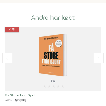
Andre har købt
-17%
Bog
★
★
★
★
★
Få Store Ting Gjort
Bent Flyvbjerg