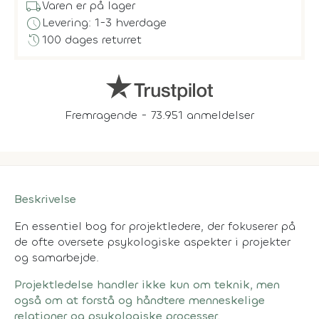
local_shipping
Varen er på lager
schedule
Levering: 1-3 hverdage
history
100 dages returret
Fremragende - 73.951 anmeldelser
Beskrivelse
En essentiel bog for projektledere, der fokuserer på
de ofte oversete psykologiske aspekter i projekter
og samarbejde.
Projektledelse handler ikke kun om teknik, men
også om at forstå og håndtere menneskelige
relationer og psykologiske processer.