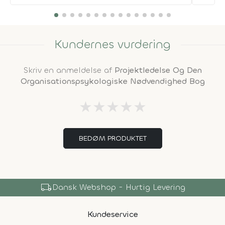
Kundernes vurdering
Skriv en anmeldelse af
Projektledelse Og Den
Organisationspsykologiske Nødvendighed Bog
★
★
★
★
★
BEDØM PRODUKTET
shopping_bag
Over 150.000 Produkter
Kundeservice