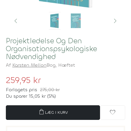
Projektledelse Og Den
Organisationspsykologiske
Nødvendighed
Af
Karsten Mellon
Bog,
Hæftet
259,95 kr
Forlagets pris
275,00 kr
Du sparer 15,05 kr (5%)
shopping_bag
favorite
LÆG I KURV