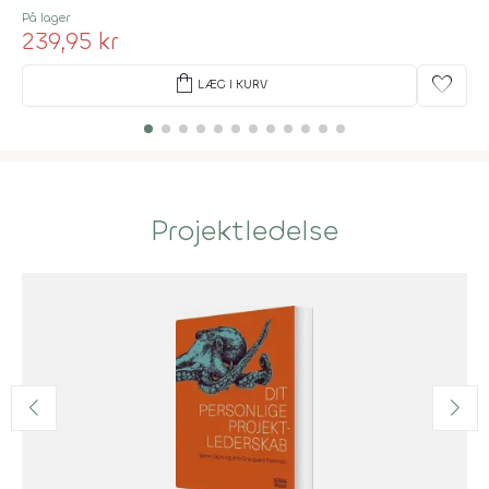
På lager
239,95 kr
shopping_bag
favorite
LÆG I KURV
Projektledelse