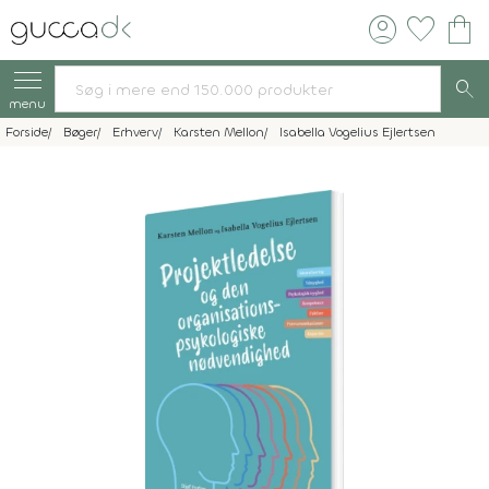
account_circle
favorite
shopping_bag
search
menu
Forside
Bøger
Erhverv
Karsten Mellon
Isabella Vogelius Ejlertsen