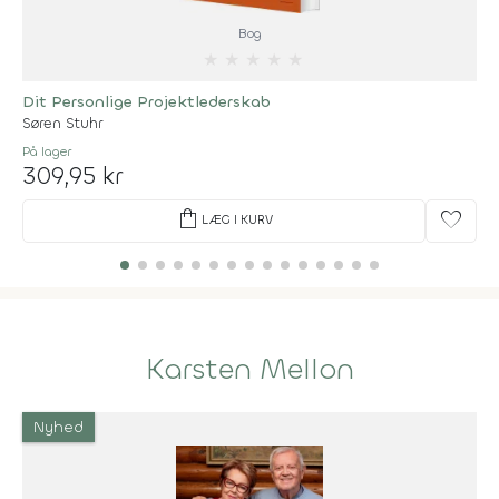
Bog
★
★
★
★
★
Dit Personlige Projektlederskab
Søren Stuhr
På lager
309,95 kr
shopping_bag
favorite
LÆG I KURV
Karsten Mellon
Nyhed