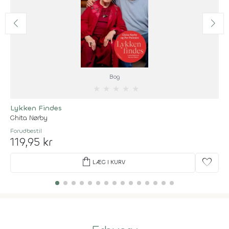
Bog
★
★
★
★
★
Lykken Findes
Ghita Nørby
Forudbestil
119,95 kr
shopping_bag
favorite
LÆG I KURV