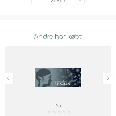
VIS MERE
Andre har købt
Bog
★
★
★
★
★