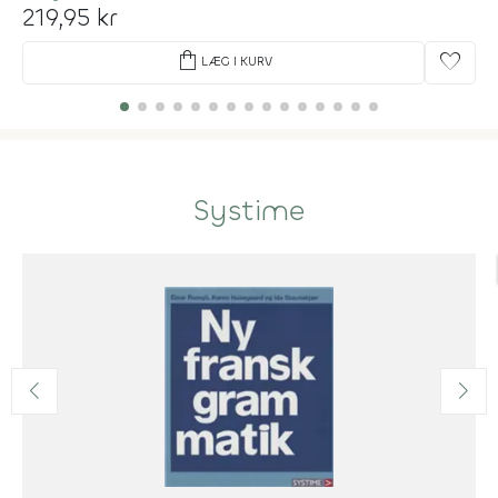
219,95 kr
shopping_bag
favorite
LÆG I KURV
Systime