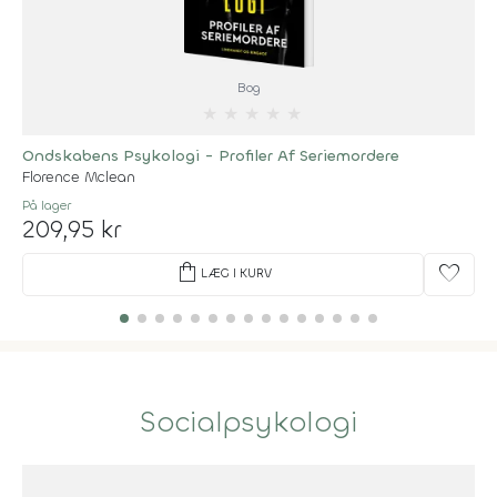
Bog
★
★
★
★
★
Ondskabens Psykologi - Profiler Af Seriemordere
Florence Mclean
På lager
209,95 kr
shopping_bag
favorite
LÆG I KURV
Socialpsykologi