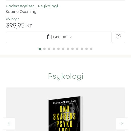
Undersøgelser I Psykologi
Katrine Quorning
På lager
399,95 kr
shopping_bag
favorite
LÆG I KURV
Psykologi