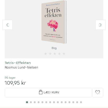
Bog
★
★
★
★
★
Tetris-Effekten
Rasmus Lund-Nielsen
På lager
109,95 kr
shopping_bag
favorite
LÆG I KURV