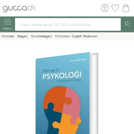
account_circle
favorite
shopping_bag
search
menu
Forside
Bøger
Studiebøger
Christian Skjødt Pedersen