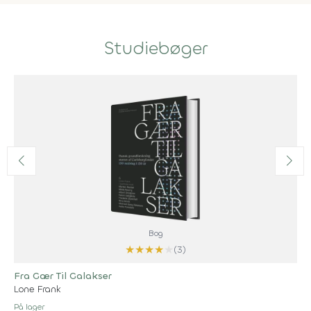
Studiebøger
Bog
★
★
★
★
★
(3)
Fra Gær Til Galakser
Lone Frank
På lager