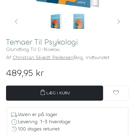
Temaer Til Psykologi
Grundbog Til C-Niveau
Af
Christian Skjødt Pedersen
Bog,
Indbundet
489,95 kr
shopping_bag
favorite
LÆG I KURV
local_shipping
Varen er på lager
schedule
Levering: 1-3 hverdage
history
100 dages returret