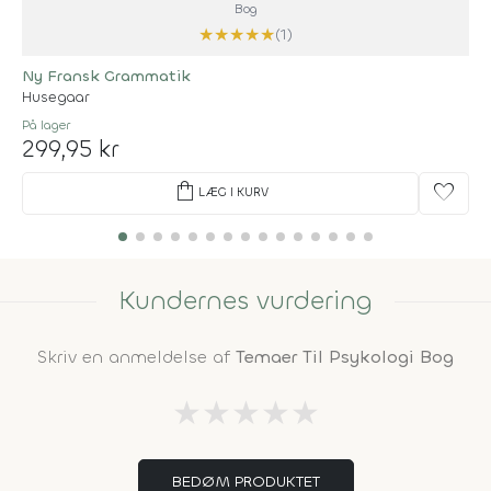
Bog
★
★
★
★
★
(1)
Ny Fransk Grammatik
Husegaar
På lager
299,95 kr
shopping_bag
favorite
LÆG I KURV
Kundernes vurdering
Skriv en anmeldelse af
Temaer Til Psykologi Bog
★
★
★
★
★
BEDØM PRODUKTET