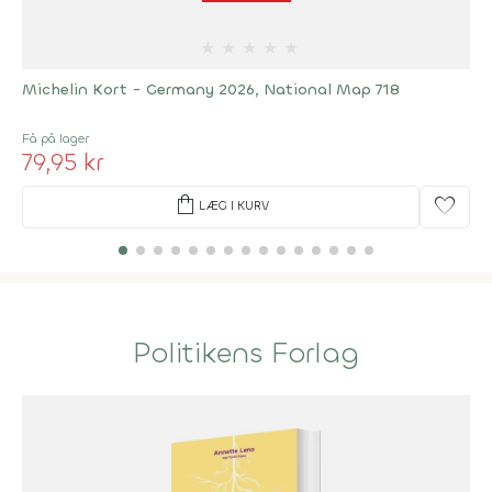
★
★
★
★
★
Michelin Kort - Germany 2026, National Map 718
Få på lager
79,95 kr
shopping_bag
favorite
LÆG I KURV
Politikens Forlag