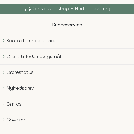
local_shipping
Dansk Webshop - Hurtig Levering
Kundeservice
Kontakt kundeservice
Ofte stillede spørgsmål
Ordrestatus
Nyhedsbrev
Om os
Gavekort