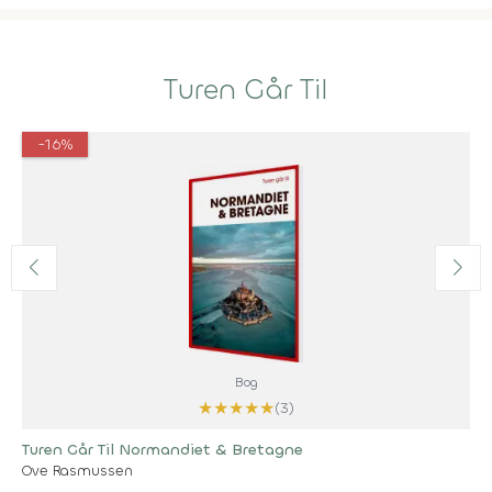
Turen Går Til
-16%
Bog
★
★
★
★
★
(3)
Turen Går Til Normandiet & Bretagne
Ove Rasmussen