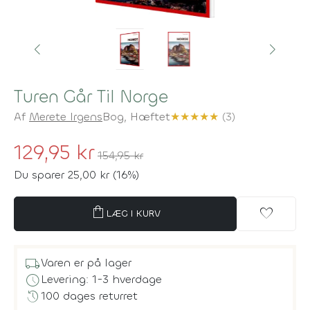
Turen Går Til Norge
Af
Merete Irgens
Bog,
Hæftet
★
★
★
★
★
(3)
129,95 kr
154,95 kr
Du sparer 25,00 kr (16%)
shopping_bag
favorite
LÆG I KURV
local_shipping
Varen er på lager
schedule
Levering: 1-3 hverdage
history
100 dages returret