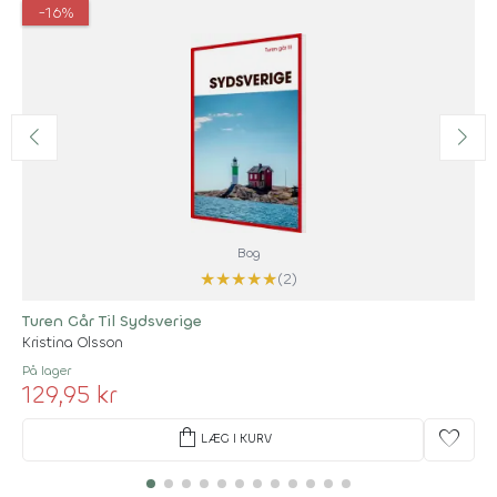
-16%
Bog
★
★
★
★
★
(2)
Turen Går Til Sydsverige
Kristina Olsson
På lager
129,95 kr
shopping_bag
favorite
LÆG I KURV