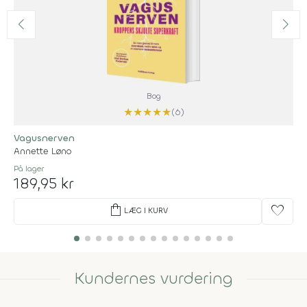
Bog
★
★
★
★
★
(6)
Vagusnerven
Annette Løno
På lager
189,95 kr
shopping_bag
favorite
LÆG I KURV
Kundernes vurdering