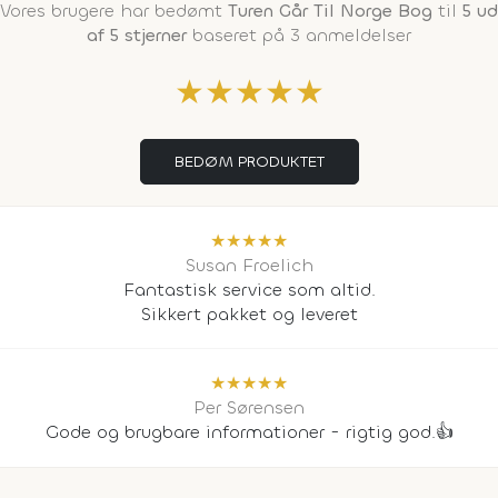
Vores brugere har bedømt
Turen Går Til Norge Bog
til
5 ud
af 5 stjerner
baseret på 3 anmeldelser
★
★
★
★
★
BEDØM PRODUKTET
★
★
★
★
★
Susan Froelich
Fantastisk service som altid.
Sikkert pakket og leveret
★
★
★
★
★
Per Sørensen
Gode og brugbare informationer - rigtig god.👍