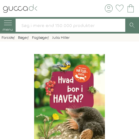
account_circle
favorite
shopping_bag
search
menu
Forside
Bøger
Fagbøger
Julia Hiller