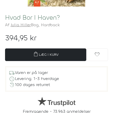
Hvad Bor I Haven?
Af
Julia Hiller
Bog,
Hardback
394,95 kr
shopping_bag
favorite
LÆG I KURV
local_shipping
Varen er på lager
schedule
Levering: 1-3 hverdage
history
100 dages returret
Fremragende - 73.963 anmeldelser