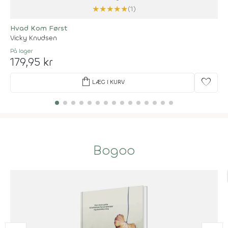
★
★
★
★
★
(1)
Hvad Kom Først
Vicky Knudsen
På lager
179,95 kr
shopping_bag
favorite
LÆG I KURV
Bogoo