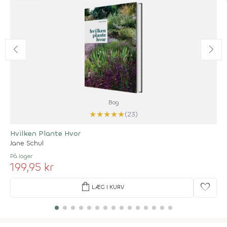
Bog
★
★
★
★
★
(23)
Hvilken Plante Hvor
Jane Schul
På lager
199,95 kr
shopping_bag
favorite
LÆG I KURV