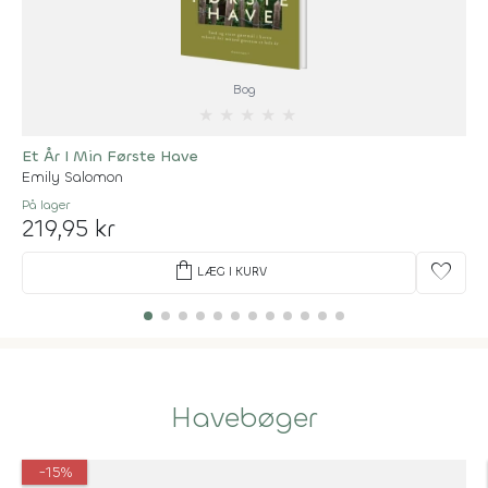
Bog
★
★
★
★
★
Et År I Min Første Have
Emily Salomon
På lager
219,95 kr
shopping_bag
favorite
LÆG I KURV
Havebøger
-15%