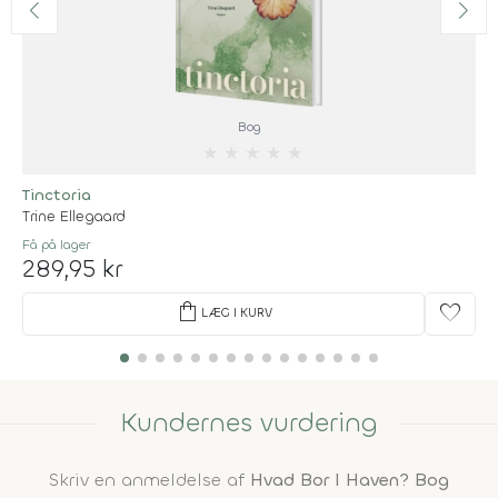
Bog
★
★
★
★
★
Tinctoria
Trine Ellegaard
Få på lager
289,95 kr
shopping_bag
favorite
LÆG I KURV
Kundernes vurdering
Skriv en anmeldelse af
Hvad Bor I Haven? Bog