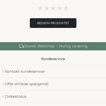
★
★
★
★
★
BEDØM PRODUKTET
local_shipping
Dansk Webshop - Hurtig Levering
Kundeservice
Kontakt kundeservice
Ofte stillede spørgsmål
Ordrestatus