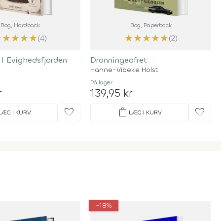
Bog
, Hardback
Bog
, Paperback
★
★
★
★
★
★
★
★
★
★
(4)
(2)
 I Evighedsfjorden
Dronningeofret
Hanne-Vibeke Holst
På lager
r
139,95 kr
favorite
shopping_bag
favorite
LÆG I KURV
LÆG I KURV
-18%