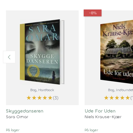
-8%
Bog
, Hardback
Bog
, Indbunde
★
★
★
★
★
★
★
★
★
★
(3)
(
Skyggedanseren
Ude For Uden
Sara Omar
Niels Krause-Kjær
På lager
På lager