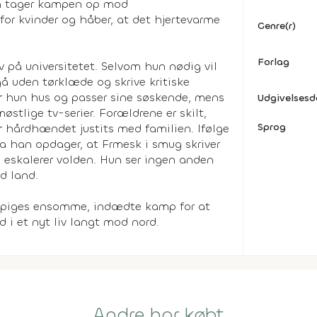
en tager kampen op mod
or kvinder og håber, at det hjertevarme
Genre(r)
Forlag
 på universitetet. Selvom hun nødig vil
å uden tørklæde og skrive kritiske
er hun hus og passer sine søskende, mens
Udgivelses
tlige tv-serier. Forældrene er skilt,
Sprog
 hårdhændet justits med familien. Ifølge
da han opdager, at Frmesk i smug skriver
, eskalerer volden. Hun ser ingen anden
d land.
piges ensomme, indædte kamp for at
i et nyt liv langt mod nord.
Andre har købt