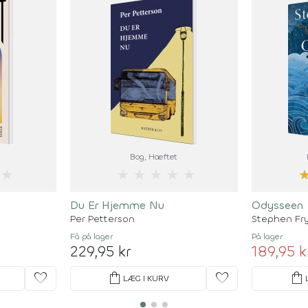
Bog
, Hæftet
★
★
★
★
★
★
Du Er Hjemme Nu
Odysseen
Per Petterson
Stephen Fr
Få på lager
På lager
229,95 kr
189,95 k
favorite
shopping_bag
favorite
shopping_bag
LÆG I KURV