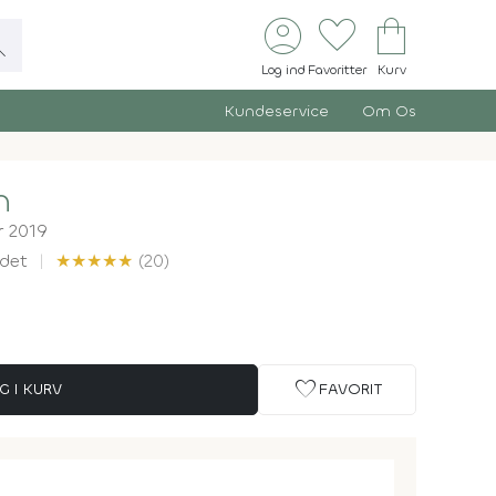
account_circle
favorite
shopping_bag
ch
Log ind
Favoritter
Kurv
Kundeservice
Om Os
n
r 2019
det
★
★
★
★
★
(20)
favorite
G I KURV
FAVORIT