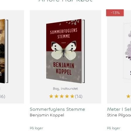
-13%
t
Bog
, Indbundet
★
★
★
★
★
16)
(14)
Sommerfuglens Stemme
Meter I S
Benjamin Koppel
Stine Pilgaa
På lager
På lager