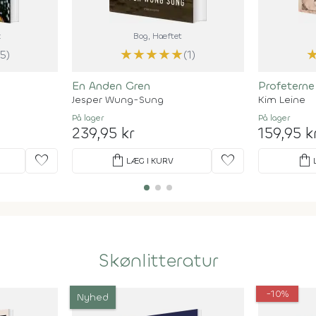
k
Bog
, Hæftet
★
★
★
★
★
(5)
(1)
En Anden Gren
Profeterne
Jesper Wung-Sung
Kim Leine
På lager
På lager
239,95 kr
159,95 k
favorite
shopping_bag
favorite
shopping_bag
LÆG I KURV
Skønlitteratur
-10%
Nyhed