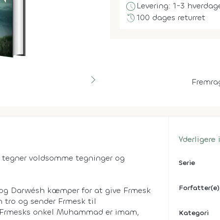
schedule
Levering: 1-3 hverdag
history
100 dages returret
Fremra
Yderligere
n tegner voldsomme tegninger og
Serie
Forfatter(e)
og Darwésh kæmper for at give Frmesk
n tro og sender Frmesk til
or Frmesks onkel Muhammad er imam,
Kategori