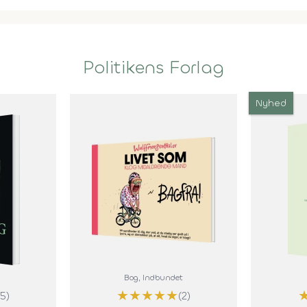
Politikens Forlag
Nyhed
Bog
, Indbundet
★
★
★
★
★
(5)
(2)