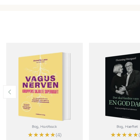
Bog
, Hardback
Bog
, Hæftet
★
★
★
★
★
★
★
★
★
★
(4)