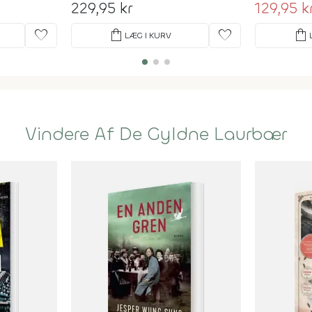
229,95 kr
129,95 k
favorite
shopping_bag
favorite
shopping_bag
LÆG I KURV
Vindere Af De Gyldne Laurbær