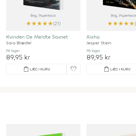
Bog
, Paperback
Bog
, Paperbac
★
★
★
★
★
★
★
★
★
★
(21)
Kvinden De Meldte Savnet
Aisha
Sara Blædel
Jesper Stein
På lager
På lager
89,95 kr
89,95 kr
shopping_bag
favorite
shopping_bag
LÆG I KURV
LÆG I KURV