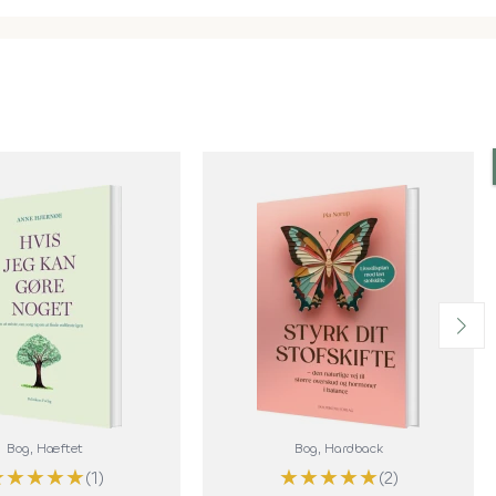
Bog
, Hæftet
Bog
, Hardback
★
★
★
★
★
★
★
★
★
★
(1)
(2)