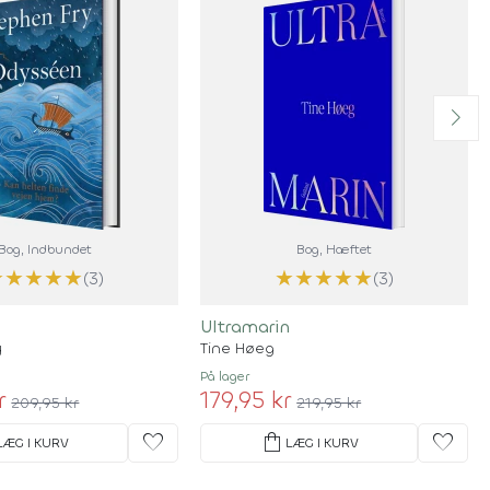
Bog
, Indbundet
Bog
, Hæftet
★
★
★
★
★
★
★
★
★
★
(3)
(3)
Ultramarin
y
Tine Høeg
På lager
r
179,95 kr
209,95 kr
219,95 kr
favorite
shopping_bag
favorite
LÆG I KURV
LÆG I KURV