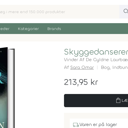
sear
eder
Kategorier
Brands
Skyggedansere
Vinder Af De Gyldne Laurbæ
Af
Sara Omar
Bog,
Indbun
213,95 kr
shopping_bag
LÆ
local_shipping
Varen er på lager