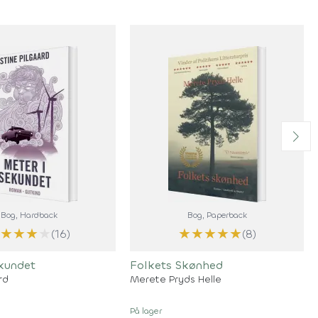
Bog
, Hardback
Bog
, Paperback
★
★
★
★
★
★
★
★
★
★
(16)
(8)
ekundet
Folkets Skønhed
rd
Merete Pryds Helle
På lager