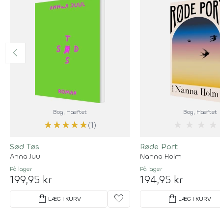
Bog
, Hæftet
Bog
, Hæftet
★
★
★
★
★
★
★
★
★
(1)
Sød Tøs
Røde Port
Anna Juul
Nanna Holm
På lager
På lager
199,95 kr
194,95 kr
shopping_bag
favorite
shopping_bag
LÆG I KURV
LÆG I KURV