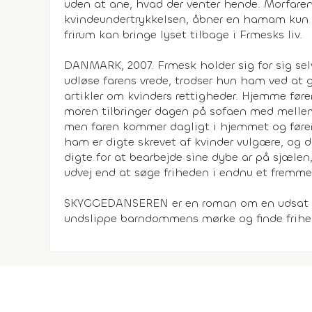
uden at ane, hvad der venter hende. Morfar
kvindeundertrykkelsen, åbner en hamam kun f
frirum kan bringe lyset tilbage i Frmesks liv.
DANMARK, 2007. Frmesk holder sig for sig selv
udløse farens vrede, trodser hun ham ved at g
artikler om kvinders rettigheder. Hjemme før
moren tilbringer dagen på sofaen med mellemøs
men faren kommer dagligt i hjemmet og fører
ham er digte skrevet af kvinder vulgære, og 
digte for at bearbejde sine dybe ar på sjælen
udvej end at søge friheden i endnu et fremme
SKYGGEDANSEREN er en roman om en udsat 
undslippe barndommens mørke og finde frihed 