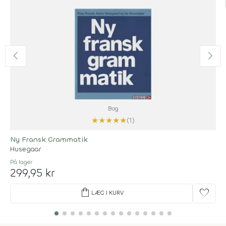
Bog
★
★
★
★
★
(1)
Ny Fransk Grammatik
Husegaar
På lager
299,95 kr
shopping_bag
favorite
LÆG I KURV