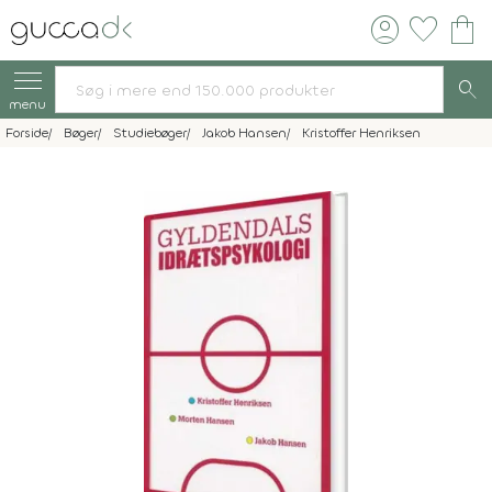
account_circle
favorite
shopping_bag
search
menu
Forside
Bøger
Studiebøger
Jakob Hansen
Kristoffer Henriksen