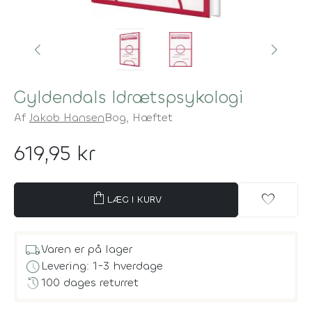
Gyldendals Idrætspsykologi
Af
Jakob Hansen
Bog,
Hæftet
619,95 kr
shopping_bag
favorite
LÆG I KURV
local_shipping
Varen er på lager
schedule
Levering: 1-3 hverdage
history
100 dages returret