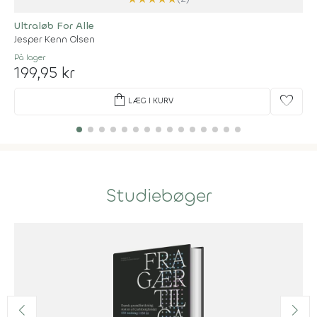
Ultraløb For Alle
Jesper Kenn Olsen
På lager
199,95 kr
shopping_bag
favorite
LÆG I KURV
Studiebøger