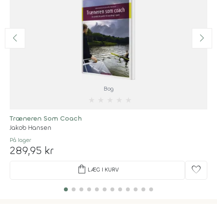
Bog
★
★
★
★
★
Træneren Som Coach
Jakob Hansen
På lager
289,95 kr
shopping_bag
favorite
LÆG I KURV