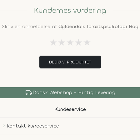
Kundernes vurdering
Skriv en anmeldelse af
Gyldendals Idrætspsykologi Bog
★
★
★
★
★
BEDØM PRODUKTET
local_shipping
Dansk Webshop - Hurtig Levering
Kundeservice
Kontakt kundeservice