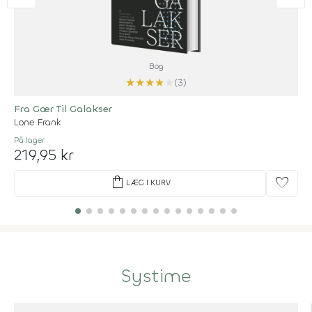
Bog
★
★
★
★
★
(3)
Fra Gær Til Galakser
Lone Frank
På lager
219,95 kr
shopping_bag
favorite
LÆG I KURV
Systime