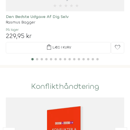
★
★
★
★
★
Den Bedste Udgave Af Dig Selv
Rasmus Bagger
På lager
229,95 kr
shopping_bag
favorite
LÆG I KURV
Konflikthåndtering