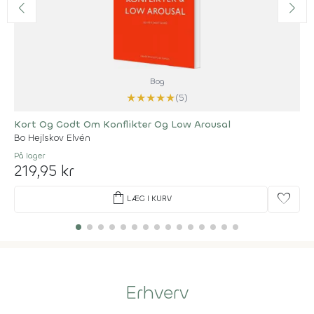
Bog
★
★
★
★
★
(5)
Kort Og Godt Om Konflikter Og Low Arousal
Bo Hejlskov Elvén
På lager
219,95 kr
shopping_bag
favorite
LÆG I KURV
Erhverv