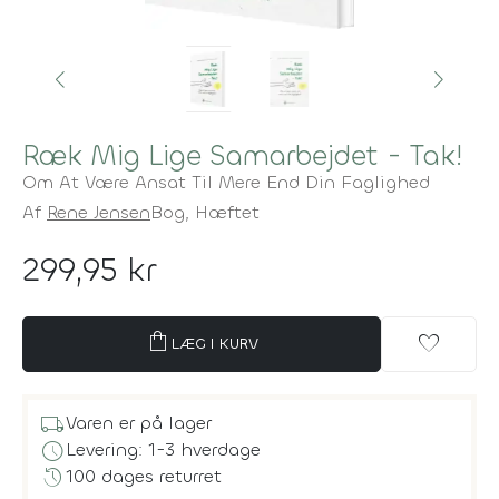
Ræk Mig Lige Samarbejdet - Tak!
Om At Være Ansat Til Mere End Din Faglighed
Af
Rene Jensen
Bog,
Hæftet
299,95 kr
shopping_bag
favorite
LÆG I KURV
local_shipping
Varen er på lager
schedule
Levering: 1-3 hverdage
history
100 dages returret