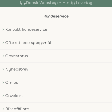
local_shipping
Dansk Webshop - Hurtig Levering
Kundeservice
Kontakt kundeservice
Ofte stillede spørgsmål
Ordrestatus
Nyhedsbrev
Om os
Gavekort
Bliv affiliate