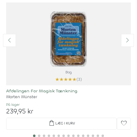
Bog
★
★
★
★
★
(3)
Afdelingen For Magisk Tænkning
Morten Münster
På lager
239,95 kr
shopping_bag
favorite
LÆG I KURV