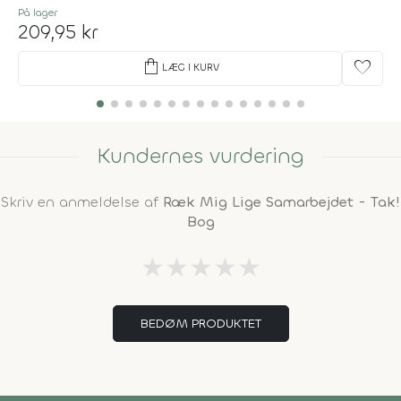
På lager
209,95 kr
shopping_bag
favorite
LÆG I KURV
Kundernes vurdering
Skriv en anmeldelse af
Ræk Mig Lige Samarbejdet - Tak!
Bog
★
★
★
★
★
BEDØM PRODUKTET