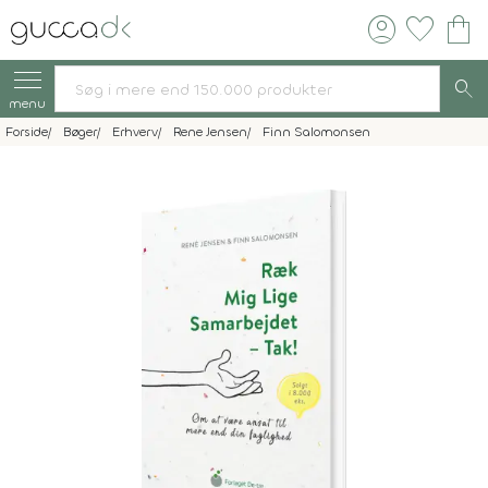
account_circle
favorite
shopping_bag
search
menu
Forside
Bøger
Erhverv
Rene Jensen
Finn Salomonsen