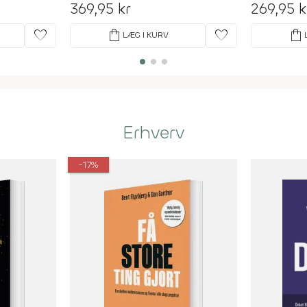
369,95 kr
269,95 k
favorite
shopping_bag
favorite
shopping_bag
LÆG I KURV
Erhverv
-17%