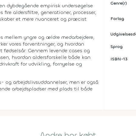
Genre(r)
 en dybdegående empirisk undersøgelse
fire aldersfiltre, generationer, processer,
 skaber et mere nuanceret og præcist
Forlag
Udgivelses
dles mellem yngre og ældre medarbejdere,
irker vores forventninger, og hvordan
Sprog
set fødselsår. Gennem levende cases og
nsen, hvordan aldersforskelle både kan
ISBN-13
drivkraft for udvikling, fornyelse og
es- og arbejdslivsuddannelser, men er også
erende arbejdspladser med plads til både
Andre har købt