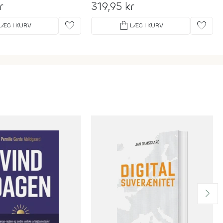
r
319,95 kr
favorite
shopping_bag
favorite
LÆG I KURV
LÆG I KURV