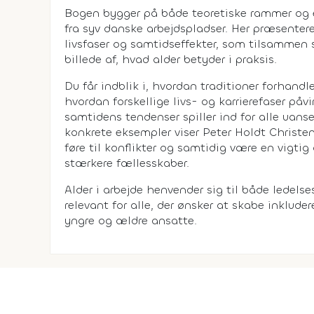
Bogen bygger på både teoretiske rammer og
fra syv danske arbejdspladser. Her præsenteres 
livsfaser og samtidseffekter, som tilsammen
billede af, hvad alder betyder i praksis.
Du får indblik i, hvordan traditioner forhan
hvordan forskellige livs- og karrierefaser påv
samtidens tendenser spiller ind for alle uan
konkrete eksempler viser Peter Holdt Christe
føre til konflikter og samtidig være en vigtig 
stærkere fællesskaber.
Alder i arbejde henvender sig til både ledels
relevant for alle, der ønsker at skabe inklud
yngre og ældre ansatte.