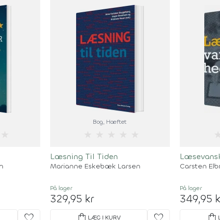
Bog
, Hæftet
★
★
★
★
★
★
Læsning Til Tiden
Læsevansk
n
Marianne Eskebæk Larsen
Carsten Elb
På lager
På lager
329,95 kr
349,95 k
favorite
shopping_bag
favorite
shopping_bag
LÆG I KURV