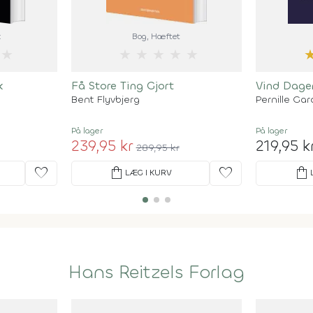
k
Bog
, Hæftet
★
★
★
★
★
★
k
Få Store Ting Gjort
Vind Dage
Bent Flyvbjerg
Pernille Ga
På lager
På lager
239,95 kr
219,95 k
289,95 kr
favorite
shopping_bag
favorite
shopping_bag
LÆG I KURV
Hans Reitzels Forlag