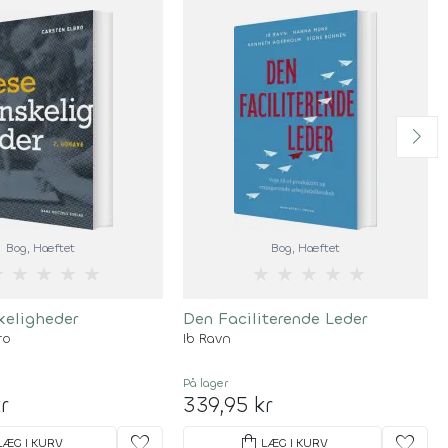
Bog
, Hæftet
Bog
, Hæftet
★
★
★
★
★
★
★
★
★
★
eligheder
Den Faciliterende Leder
ro
Ib Ravn
På lager
r
339,95 kr
favorite
shopping_bag
favorite
LÆG I KURV
LÆG I KURV