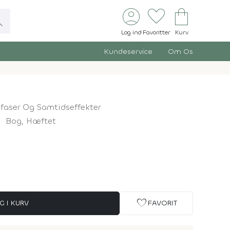
account_circle
favorite
shopping_bag
ch
Log ind
Favoritter
Kurv
Kundeservice
Om Os
sfaser Og Samtidseffekter
Bog,
Hæftet
favorite
G I KURV
FAVORIT