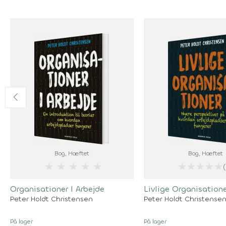
Bog
, Hæftet
Bog
, Hæftet
★
★
★
★
★
★
★
★
★
★
Organisationer I Arbejde
Livlige Organisation
Peter Holdt Christensen
Peter Holdt Christense
På lager
På lager