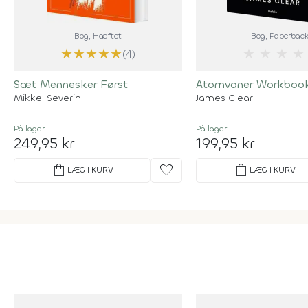
Bog
, Hæftet
Bog
, Paperbac
★
★
★
★
★
★
★
★
★
(4)
Sæt Mennesker Først
Atomvaner Workboo
Mikkel Severin
James Clear
På lager
På lager
249,95 kr
199,95 kr
shopping_bag
favorite
shopping_bag
LÆG I KURV
LÆG I KURV