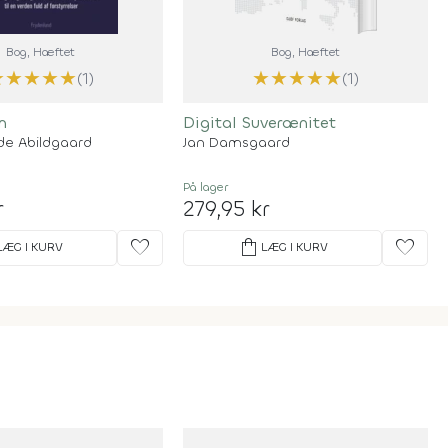
Bog
, Hæftet
Bog
, Hæftet
★
★
★
★
★
★
★
★
★
★
(1)
(1)
n
Digital Suverænitet
rde Abildgaard
Jan Damsgaard
På lager
r
279,95 kr
favorite
shopping_bag
favorite
LÆG I KURV
LÆG I KURV