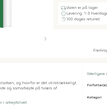
local_shipping
Varen er på lager
schedule
Levering: 1-3 hverdag
history
100 dages returret
Fremra
Yderligere
pladsen, og hvorfor er det utilstrækkeligt
Forfatter(e)
 lede og samarbejde på tværs af
Kategori
r i arbejdslivet