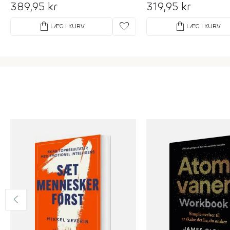
389,95 kr
319,95 kr
shopping_bag
favorite
shopping_bag
LÆG I KURV
LÆG I KURV