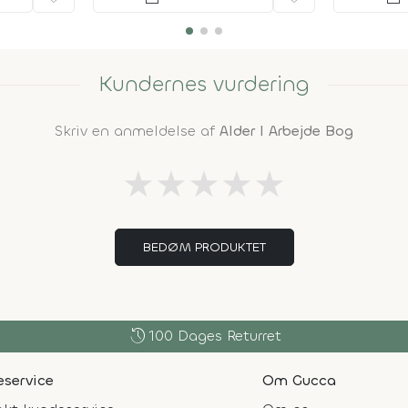
Kundernes vurdering
Skriv en anmeldelse af
Alder I Arbejde Bog
★
★
★
★
★
BEDØM PRODUKTET
history
100 Dages Returret
service
Om Gucca