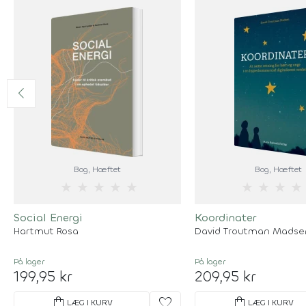
Bog
, Hæftet
Bog
, Hæftet
★
★
★
★
★
★
★
★
★
Social Energi
Koordinater
Hartmut Rosa
David Troutman Madse
På lager
På lager
199,95 kr
209,95 kr
shopping_bag
favorite
shopping_bag
LÆG I KURV
LÆG I KURV