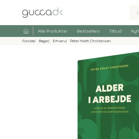
home
Alle Produkter
Bestsellers
Tilbud
Nyh
Forside
Bøger
Erhverv
Peter Holdt Christensen