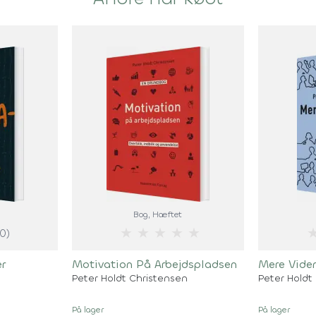
Bog
, Hæftet
★
★
★
★
★
(0)
er
Motivation På Arbejdspladsen
Mere Vide
n
Peter Holdt Christensen
Peter Holdt
På lager
På lager