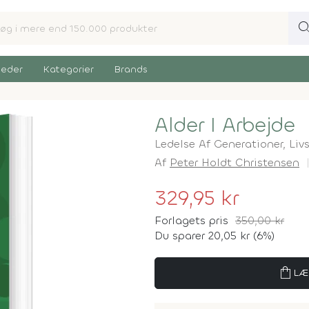
sear
eder
Kategorier
Brands
Alder I Arbejde
Ledelse Af Generationer, Liv
Af
Peter Holdt Christensen
329,95 kr
Forlagets pris
350,00 kr
Du sparer 20,05 kr (6%)
shopping_bag
LÆ