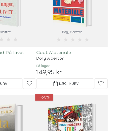
 Hæftet
Bog
, Hæftet
★
★
★
★
★
★
★
★
od På Livet
Godt Materiale
Dolly Alderton
På lager
149,95 kr
favorite
shopping_bag
favorite
KURV
LÆG I KURV
-60%