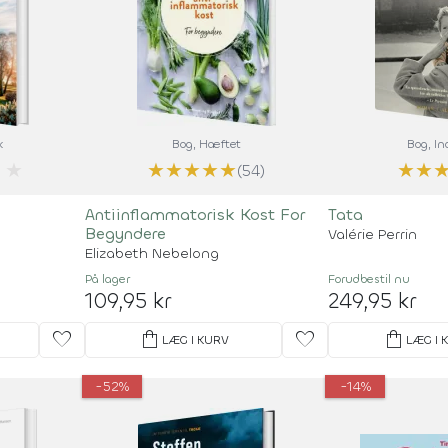
k
Bog
, Hæftet
Bog
, I
★
★
★
★
★
★
★
★
(54)
Antiinflammatorisk Kost For
Tata
Begyndere
Valérie Perrin
Elizabeth Nebelong
På lager
Forudbestil
nu
109,95 kr
249,95 kr
favorite
shopping_bag
favorite
shopping_bag
LÆG I KURV
LÆG I 
-52%
-14%