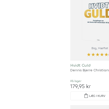
Bog
, Hæftet
★
★
★
★
★
Hvidt Guld
Dennis Bjerre Christia
På lager
179,95 kr
shopping_bag
LÆG I KURV