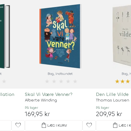
t
Bog
, Indbundet
Bog
,
★
★
★
★
★
★
★
★
★
llation
Skal Vi Være Venner?
Den Lille Vilde
Alberte Winding
Thomas Laursen
På lager
På lager
169,95 kr
209,95 kr
favorite
shopping_bag
favorite
shopping_bag
LÆG I KURV
LÆG I 