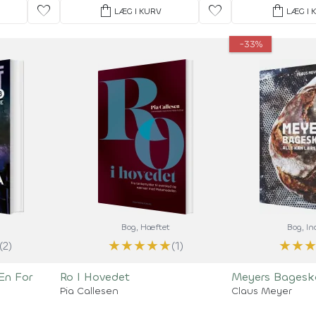
favorite
shopping_bag
favorite
shopping_bag
LÆG I KURV
LÆG I 
-33%
Bog
, Hæftet
Bog
, I
★
★
★
★
★
★
★
(2)
(1)
 En For
Ro I Hovedet
Meyers Bagesk
Pia Callesen
Claus Meyer