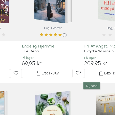
k
Bog
, Hæftet
Bog
,
★
★
★
★
★
★
★
★
(1)
Endelig Hjemme
Fri Af Angst, M
Ellie Dean
Birgitte Sølvstein
På lager
På lager
69,95 kr
209,95 kr
favorite
shopping_bag
favorite
shopping_bag
LÆG I KURV
LÆG I 
Nyhed