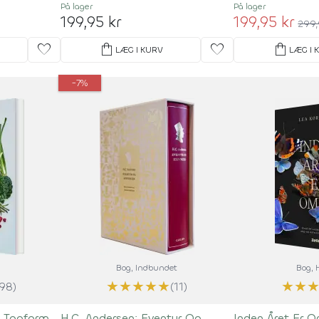
På lager
På lager
199,95 kr
199,95 kr
299,
favorite
shopping_bag
favorite
shopping_bag
LÆG I KURV
LÆG I 
-7%
Bog
, Indbundet
Bog
,
★
★
★
★
★
★
★
(98)
(11)
k Topform
H.C. Andersen: Eventyr Og
Inden Året Er