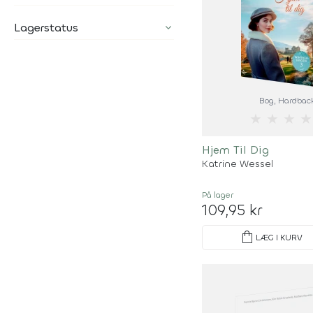
Lagerstatus
Bog
, Hardbac
★
★
★
★
Hjem Til Dig
Katrine Wessel
På lager
109,95 kr
shopping_bag
LÆG I KURV