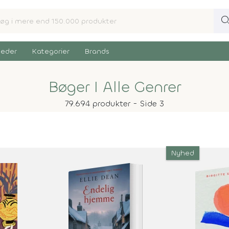
sear
eder
Kategorier
Brands
Bøger I Alle Genrer
79.694 produkter - Side 3
Nyhed