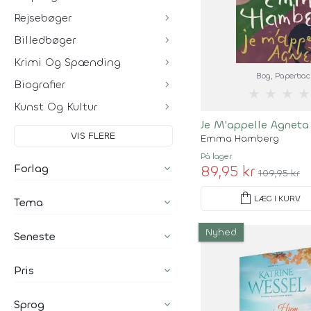
Rejsebøger
Billedbøger
Krimi Og Spænding
Bog
, Paperbac
Biografier
★
★
★
★
Kunst Og Kultur
Je M'appelle Agneta
VIS FLERE
Emma Hamberg
På lager
Forlag
89,95 kr
109,95 kr
shopping_bag
LÆG I KURV
Tema
Nyhed
Seneste
Pris
Sprog