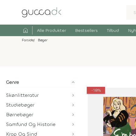
home
Alle Produkter
Bestsellers
Tilbud
Nyh
Forside
Bøger
Genre
-18%
Skønlitteratur
Studiebøger
Børnebøger
Samfund Og Historie
Krop Og Sind