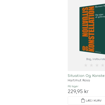
Bog
, Indbunde
★
★
★
★
Situation Og Konste
Hartmut Rosa
På lager
229,95 kr
shopping_bag
LÆG I KURV