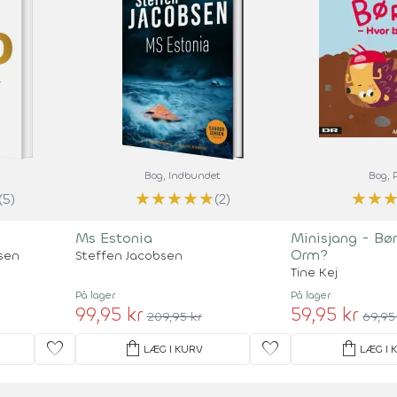
Bog
, Indbundet
Bog
,
★
★
★
★
★
★
★
(5)
(2)
Ms Estonia
Minisjang - Bør
Orm?
nsen
Steffen Jacobsen
Tine Kej
På lager
På lager
99,95 kr
59,95 kr
209,95 kr
69,95
favorite
shopping_bag
favorite
shopping_bag
LÆG I KURV
LÆG I 