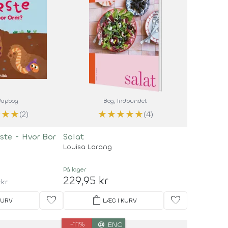
 Papbog
Bog
, Indbundet
★
★
★
★
★
★
★
★
(2)
(4)
ste - Hvor Bor
Salat
Louisa Lorang
På lager
229,95 kr
 kr
favorite
shopping_bag
favorite
KURV
LÆG I KURV
-11%
language
ENG