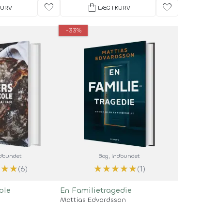
favorite
shopping_bag
favorite
KURV
LÆG I KURV
-33%
ndbundet
Bog
, Indbundet
★
★
★
★
★
★
★
★
(6)
(1)
ole
En Familietragedie
Mattias Edvardsson