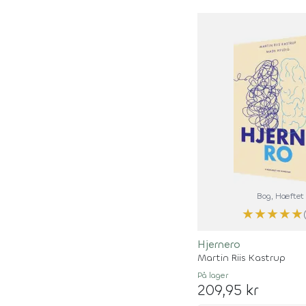
Bog
, Hæftet
★
★
★
★
★
Hjernero
Martin Riis Kastrup
På lager
209,95 kr