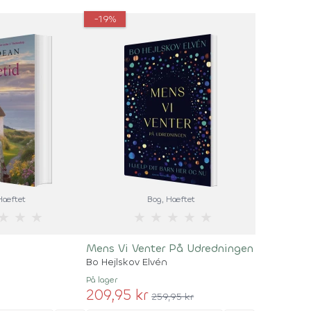
-19%
 Hæftet
Bog
, Hæftet
★
★
★
★
★
★
★
★
Mens Vi Venter På Udredningen
Bo Hejlskov Elvén
På lager
209,95 kr
259,95 kr