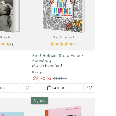
ndbundet
Bog
, Paperback
★
★
★
★
★
★
★
★
(1)
(1)
Find Holgers Store Finde-
Farvebog
Martin Handford
På lager
39,95 kr
99,95 kr
favorite
shopping_bag
favorite
KURV
LÆG I KURV
Nyhed