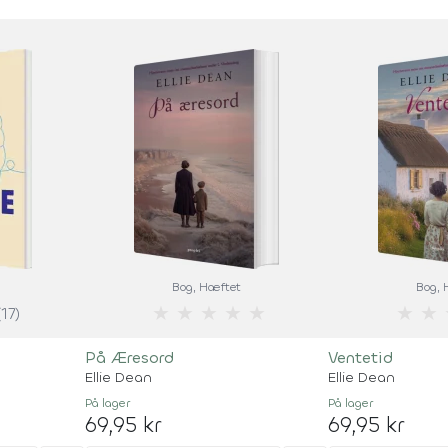
Bog
, Hæftet
Bog
,
★
★
★
★
★
★
★
(17)
På Æresord
Ventetid
Ellie Dean
Ellie Dean
På lager
På lager
69,95 kr
69,95 kr