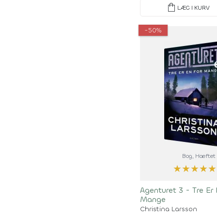
shopping_bag
LÆG I KURV
-50%
Bog
, Hæftet
★
★
★
★
★
Agenturet 3 - Tre Er
Mange
Christina Larsson