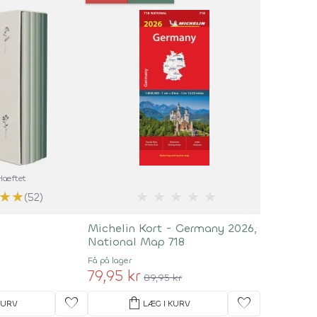
 Hæftet
★
★
★
★
★
★
★
(52)
Michelin Kort - Germany 2026,
National Map 718
Få på lager
79,95 kr
89,95 kr
favorite
shopping_bag
favorite
KURV
LÆG I KURV