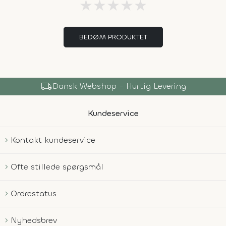
★
★
★
★
★
BEDØM PRODUKTET
local_shipping
Dansk Webshop - Hurtig Levering
Kundeservice
Kontakt kundeservice
Ofte stillede spørgsmål
Ordrestatus
Nyhedsbrev