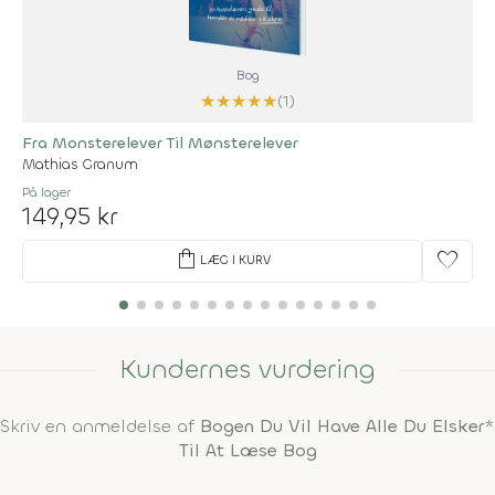
Bog
★
★
★
★
★
(1)
Fra Monsterelever Til Mønsterelever
Mathias Granum
På lager
149,95 kr
shopping_bag
favorite
LÆG I KURV
Kundernes vurdering
Skriv en anmeldelse af
Bogen Du Vil Have Alle Du Elsker*
Til At Læse Bog