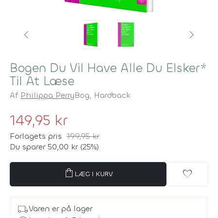
Bogen Du Vil Have Alle Du Elsker*
Til At Læse
Af
Philippa Perry
Bog,
Hardback
149,95 kr
Forlagets pris
199,95 kr
Du sparer 50,00 kr (25%)
shopping_bag
favorite
LÆG I KURV
local_shipping
Varen er på lager