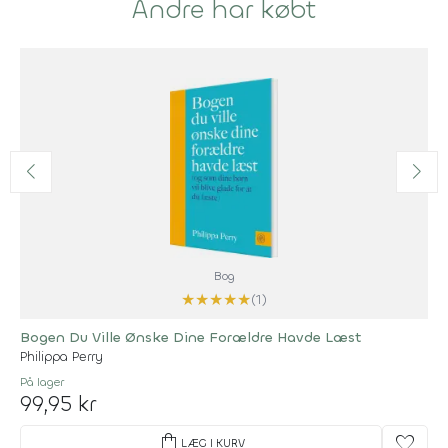
Andre har købt
Bog
★
★
★
★
★
(1)
Bogen Du Ville Ønske Dine Forældre Havde Læst
Philippa Perry
På lager
99,95 kr
shopping_bag
favorite
LÆG I KURV