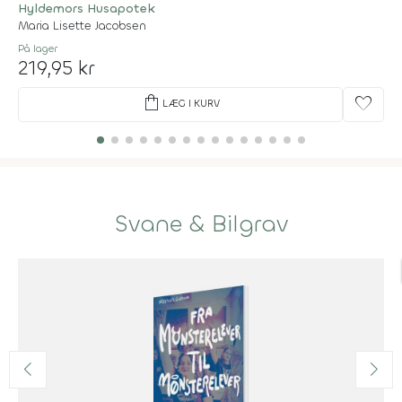
Hyldemors Husapotek
Maria Lisette Jacobsen
På lager
219,95 kr
shopping_bag
favorite
LÆG I KURV
Svane & Bilgrav