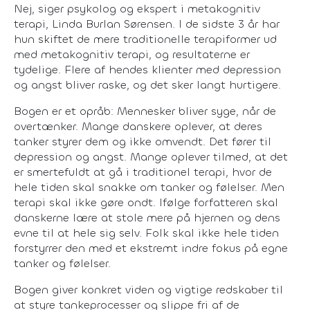
Nej, siger psykolog og ekspert i metakognitiv
terapi, Linda Burlan Sørensen. I de sidste 3 år har
hun skiftet de mere traditionelle terapiformer ud
med metakognitiv terapi, og resultaterne er
tydelige. Flere af hendes klienter med depression
og angst bliver raske, og det sker langt hurtigere.
Bogen er et opråb: Mennesker bliver syge, når de
overtænker. Mange danskere oplever, at deres
tanker styrer dem og ikke omvendt. Det fører til
depression og angst. Mange oplever tilmed, at det
er smertefuldt at gå i traditionel terapi, hvor de
hele tiden skal snakke om tanker og følelser. Men
terapi skal ikke gøre ondt. Ifølge forfatteren skal
danskerne lære at stole mere på hjernen og dens
evne til at hele sig selv. Folk skal ikke hele tiden
forstyrrer den med et ekstremt indre fokus på egne
tanker og følelser.
Bogen giver konkret viden og vigtige redskaber til
at styre tankeprocesser og slippe fri af de