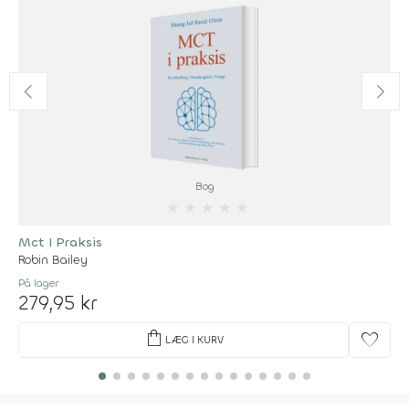
Bog
★
★
★
★
★
Mct I Praksis
Robin Bailey
På lager
279,95 kr
shopping_bag
favorite
LÆG I KURV