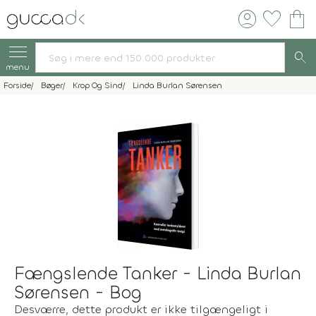
account_circle
favorite
shopping_bag
search
menu
Forside
Bøger
Krop Og Sind
Linda Burlan Sørensen
Fængslende Tanker - Linda Burlan
Sørensen - Bog
Desværre, dette produkt er ikke tilgængeligt i