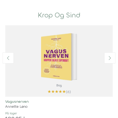
Krop Og Sind
Bog
★
★
★
★
★
(6)
Vagusnerven
Annette Løno
På lager