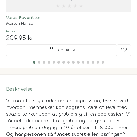
★
★
★
★
★
Vores Favoritter
Morten Hansen
På lager
209,95 kr
shopping_bag
favorite
LÆG I KURV
Beskrivelse
Vi kan alle styre udenom en depression, hvis vi ved
hvordan. Mennesker kan sagtens lære at leve med
svære tanker uden at gruble sig til en depression. Vi
får det ikke bedre af at gruble og bekymre os. 5
timers grubleri dagligt i 10 år bliver til 18.000 timer.
Og har personen så fundet svaret eller løsningen?