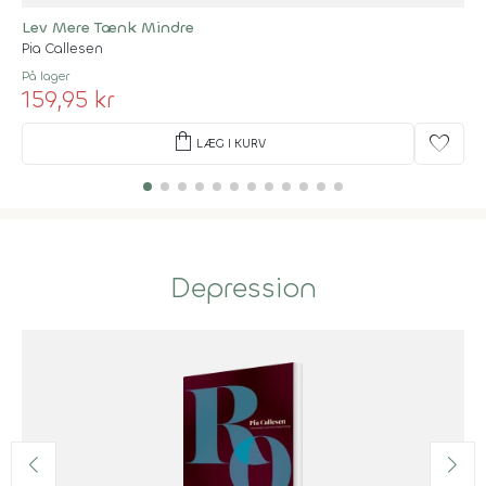
Lev Mere Tænk Mindre
Pia Callesen
På lager
159,95 kr
shopping_bag
favorite
LÆG I KURV
Depression