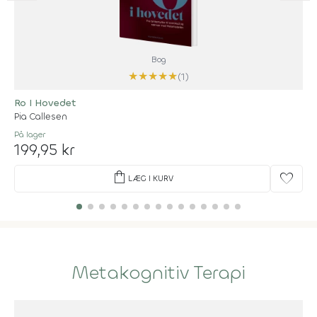
Bog
★
★
★
★
★
(1)
Ro I Hovedet
Pia Callesen
På lager
199,95 kr
shopping_bag
favorite
LÆG I KURV
Metakognitiv Terapi