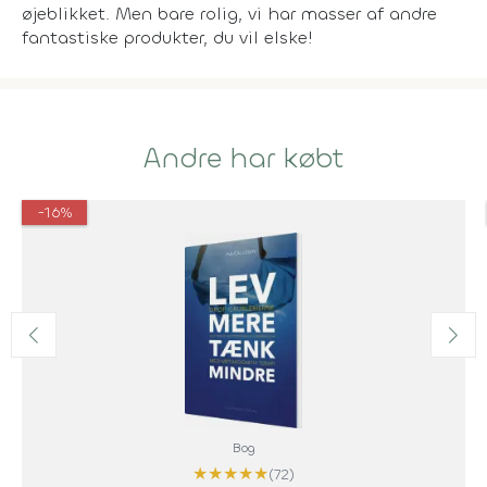
øjeblikket. Men bare rolig, vi har masser af andre
fantastiske produkter, du vil elske!
Andre har købt
-16%
Bog
★
★
★
★
★
(72)