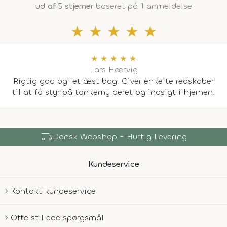
ud af 5 stjerner
baseret på 1 anmeldelse
★
★
★
★
★
★
★
★
★
★
Lars Hærvig
Rigtig god og letlæst bog. Giver enkelte redskaber
til at få styr på tankemylderet og indsigt i hjernen.
local_shipping
Dansk Webshop - Hurtig Levering
Kundeservice
Kontakt kundeservice
Ofte stillede spørgsmål