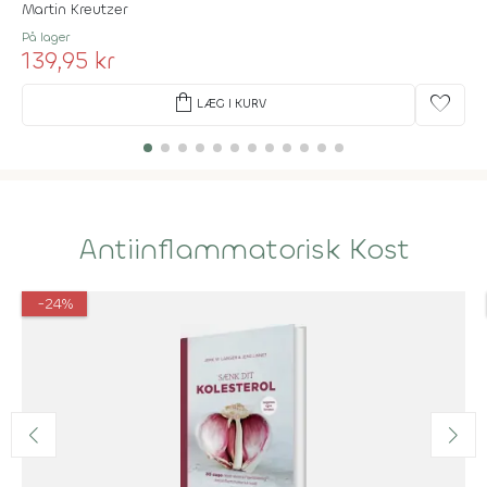
Martin Kreutzer
På lager
139,95 kr
shopping_bag
favorite
LÆG I KURV
Antiinflammatorisk Kost
-24%