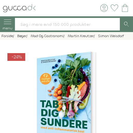
account_circle
favorite
shopping_bag
search
menu
Forside
Bøger
Mad Og Gastronomi
Martin Kreutzer
Simon Weisdorf
-24%