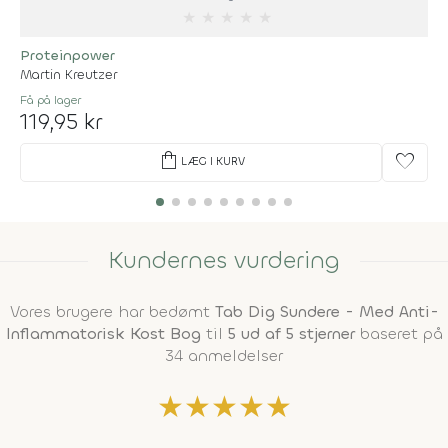
★
★
★
★
★
Proteinpower
Martin Kreutzer
Få på lager
119,95 kr
shopping_bag
favorite
LÆG I KURV
Kundernes vurdering
Vores brugere har bedømt
Tab Dig Sundere - Med Anti-
Inflammatorisk Kost Bog
til
5 ud af 5 stjerner
baseret på
34 anmeldelser
★
★
★
★
★