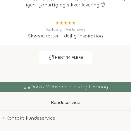
igen lynhurtig og sikker levering 👌
★
★
★
★
★
Solveig Pedersen
Skønne retter - dejlig inspiration
sync
HENT
14
FLERE
shopping_bag
Over 150.000 Produkter
Kundeservice
Kontakt kundeservice