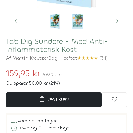
Tab Dig Sundere - Med Anti-
Inflammatorisk Kost
Af
Martin Kreutzer
Bog,
Hæftet
★
★
★
★
★
(34)
159,95 kr
209,95 kr
Du sparer 50,00 kr (24%)
shopping_bag
favorite
LÆG I KURV
local_shipping
Varen er på lager
schedule
Levering: 1-3 hverdage