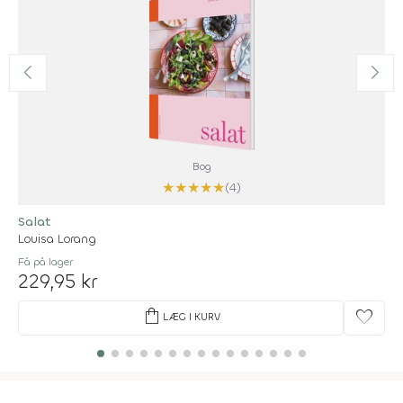
Bog
★
★
★
★
★
(4)
Salat
Louisa Lorang
Få på lager
229,95 kr
shopping_bag
favorite
LÆG I KURV