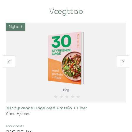
Vægttab
Nyhed
Bog
★
★
★
★
★
30 Styrkende Dage Med Protein + Fiber
Anne Hjernøe
Forudbestil