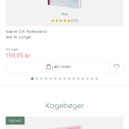
Bog
★
★
★
★
★
(55)
Sænk Dit Kolesterol
Jerk W. Langer
På lager
159,95 kr
shopping_bag
favorite
LÆG I KURV
Kogebøger
Nyhed