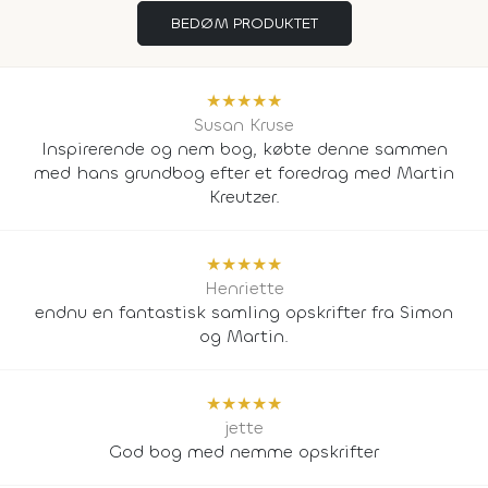
BEDØM PRODUKTET
★
★
★
★
★
Susan Kruse
Inspirerende og nem bog, købte denne sammen
med hans grundbog efter et foredrag med Martin
Kreutzer.
★
★
★
★
★
Henriette
endnu en fantastisk samling opskrifter fra Simon
og Martin.
★
★
★
★
★
jette
God bog med nemme opskrifter