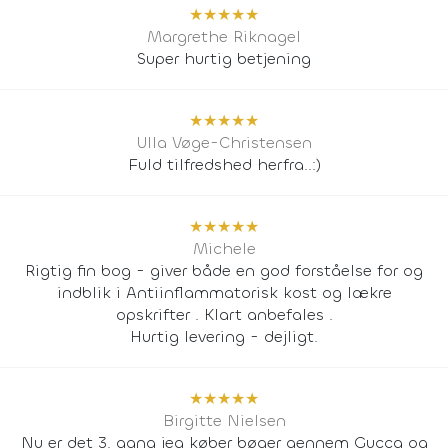
★
★
★
★
★
Margrethe Riknagel
Super hurtig betjening
★
★
★
★
★
Ulla Vøge-Christensen
Fuld tilfredshed herfra..:)
★
★
★
★
★
Michele
Rigtig fin bog - giver både en god forståelse for og
indblik i Antiinflammatorisk kost og lækre
opskrifter . Klart anbefales .
Hurtig levering - dejligt.
★
★
★
★
★
Birgitte Nielsen
Nu er det 3. gang jeg køber bøger gennem Gucca og