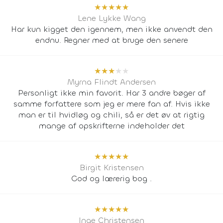
★
★
★
★
★
Lene Lykke Wang
Har kun kigget den igennem, men ikke anvendt den
endnu. Regner med at bruge den senere
★
★
★
★
★
Myrna Flindt Andersen
Personligt ikke min favorit. Har 3 andre bøger af
samme forfattere som jeg er mere fan af. Hvis ikke
man er til hvidløg og chili, så er det øv at rigtig
mange af opskrifterne indeholder det
★
★
★
★
★
Birgit Kristensen
God og lærerig bog .
★
★
★
★
★
Inge Christensen