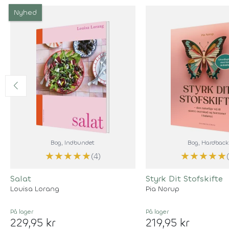
Nyhed
Bog
, Indbundet
Bog
, Hardback
★
★
★
★
★
★
★
★
★
★
(4)
Salat
Styrk Dit Stofskifte
Louisa Lorang
Pia Norup
På lager
På lager
229,95 kr
219,95 kr