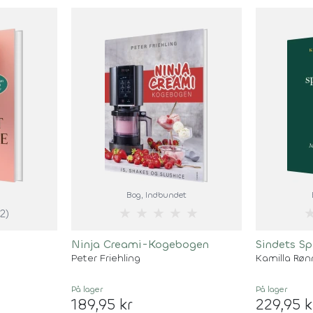
Bog
, Indbundet
★
★
★
★
★
(2)
Ninja Creami-Kogebogen
Sindets S
Peter Friehling
Kamilla Rø
På lager
På lager
189,95 kr
229,95 k