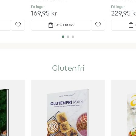
På lager
På lager
169,95 kr
229,95 k
favorite
shopping_bag
favorite
shopping_bag
LÆG I KURV
Glutenfri