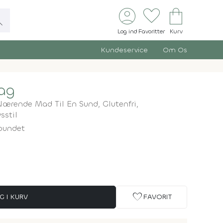
account_circle
favorite
shopping_bag
ch
Log ind
Favoritter
Kurv
Kundeservice
Om Os
dag
Nærende Mad Til En Sund, Glutenfri,
sstil
bundet
favorite
G I KURV
FAVORIT