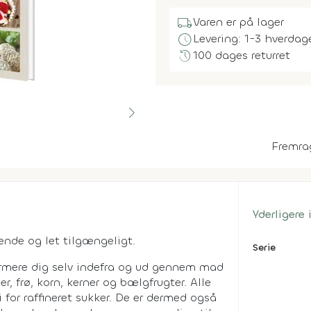
local_shipping
Varen er på lager
schedule
Levering: 1-3 hverdag
history
100 dages returret
Fremra
Yderligere
ende og let tilgængeligt.
Serie
ormere dig selv indefra og ud gennem mad
er, frø, korn, kerner og bælgfrugter. Alle
i for raffineret sukker. De er dermed også