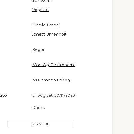
Sukkerfri
Vegetar
Giselle Franci
Janett Uhrenholt
Bøger
Mad Og Gastronomi
Muusmann Forlag
dato
Er udgivet 30/11/2023
Dansk
VIS MERE