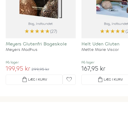
Bog
, Indbundet
Bog
, Indbunde
★
★
★
★
★
★
★
★
★
★
(27)
(
Meyers Glutenfri Bageskole
Helt Uden Gluten
Meyers Madhus
Mette Marie Viscor
På lager
På lager
199,95 kr
167,95 kr
299,95 kr
shopping_bag
favorite
shopping_bag
LÆG I KURV
LÆG I KURV