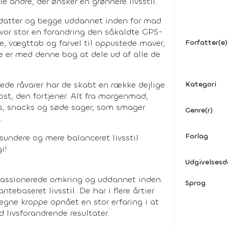
e andre, der ønsker en grønnere livsstil.
g datter og begge uddannet inden for mad
vor stor en forandring den såkaldte GPS-
, vægttab og farvel til oppustede maver,
Forfatter(e)
e er med denne bog at dele ud af alle de
dede råvarer har de skabt en række dejlige
Kategori
st, den fortjener. Alt fra morgenmad,
ips, snacks og søde sager, som smager
Genre(r)
.
Forlag
sundere og mere balanceret livsstil
i!
Udgivelses
 passionerede omkring og uddannet inden
Sprog
tebaseret livsstil. De har i flere årtier
egne kroppe opnået en stor erfaring i at
livsforandrende resultater.