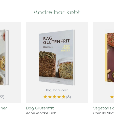
Andre har købt
t
Bog
, Indbundet
★
★
★
★
★
22)
(6)
iner
Bag Glutenfrit
Vegetarisk
Anne Moltke Dahl
Camilla Sko