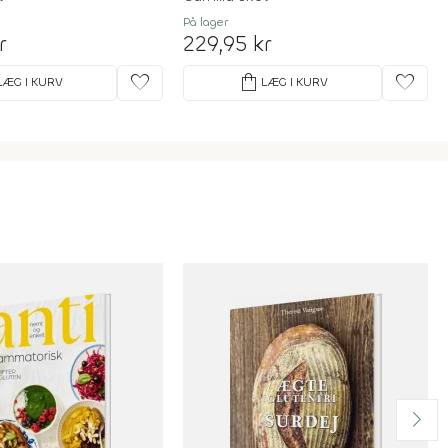
På lager
r
229,95 kr
favorite
shopping_bag
favorite
LÆG I KURV
LÆG I KURV