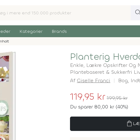
sear
eder
Kategorier
Brands
nholt
Planterig Hver
Enkle, Lækre Opskrifter Og 
Plantebaseret & Sukkerfri Liv
Af
Giselle Franci
Bog,
Ind
119,95 kr
199,95 kr
Du sparer 80,00 kr (40%)
shopping_bag
LÆ