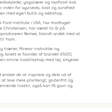
edsvejleder, yogalærer og rawfood-kok.
r inden for ayurveda, kost og sundhed
hen med egen butik og webshop.
 Ford Institute i USA, har modtaget
e Christensen, har været to år på
sikproduceren Remee, blandt andet med at
til ham.
 træner, fitness-instruktør og
 og Janett er founder af brandet ENZO,
 en online livsstilsshop med tøj, smykker
d ønsker de at inspirere og dele ud af
 at leve mere planterigt, glutenfrit og
ønnende livsstil, også kan få gavn og