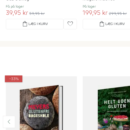
Få på lager
På lager
39,95 kr
199,95 kr
59,95 kr
299,95 kr
shopping_bag
favorite
shopping_bag
LÆG I KURV
LÆG I KURV
-33%