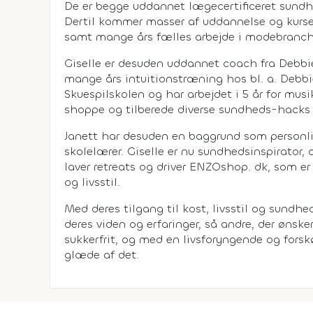
De er begge uddannet lægecertificeret sundh
Dertil kommer masser af uddannelse og kurse
samt mange års fælles arbejde i modebranc
Giselle er desuden uddannet coach fra Debbie
mange års intuitionstræning hos bl. a. Debbi
Skuespilskolen og har arbejdet i 5 år for mu
shoppe og tilberede diverse sundheds-hacks 
Janett har desuden en baggrund som personlig
skolelærer. Giselle er nu sundhedsinspirator,
laver retreats og driver ENZOshop. dk, som er
og livsstil.
Med deres tilgang til kost, livsstil og sundhe
deres viden og erfaringer, så andre, der ønsker
sukkerfrit, og med en livsforyngende og forsk
glæde af det.