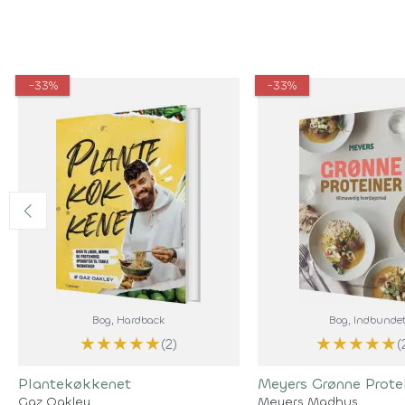
-33%
-33%
Bog
, Hardback
Bog
, Indbunde
★
★
★
★
★
★
★
★
★
★
(2)
(
Plantekøkkenet
Meyers Grønne Prote
Gaz Oakley
Meyers Madhus