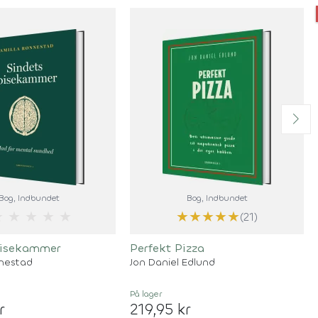
Bog
, Indbundet
Bog
, Indbundet
★
★
★
★
★
★
★
★
★
★
(21)
pisekammer
Perfekt Pizza
nnestad
Jon Daniel Edlund
På lager
r
219,95 kr