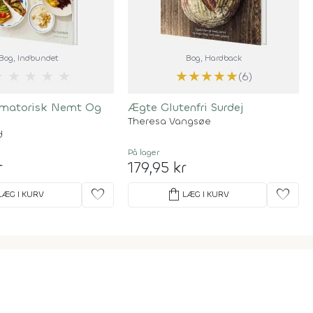
Bog
, Indbundet
Bog
, Hardback
★
★
★
★
★
★
★
★
★
★
(6)
mmatorisk Nemt Og
Ægte Glutenfri Surdej
Theresa Vangsøe
d
På lager
r
179,95 kr
favorite
shopping_bag
favorite
LÆG I KURV
LÆG I KURV