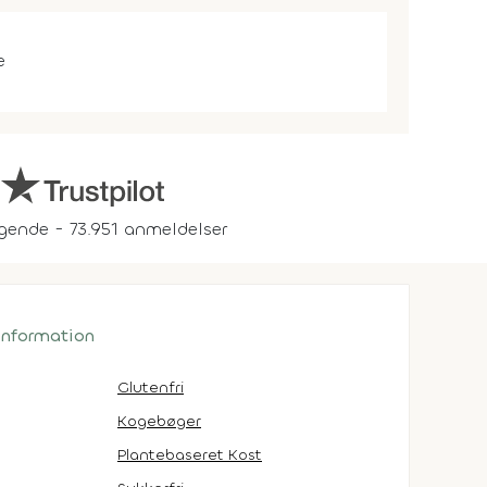
e
gende - 73.951 anmeldelser
 information
Glutenfri
Kogebøger
Plantebaseret Kost