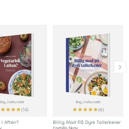
Bog
, Indbundet
Bog
, Indbundet
★
★
★
★
★
★
★
★
★
★
(14)
(6)
 I Aften?
Billig Mad På Dyre Tallerkener
v
Camilla Skov