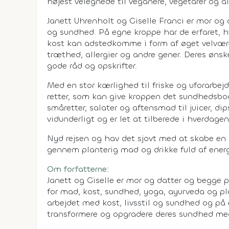
højest velegnede til veganere, vegetarer og all
Janett Uhrenholt og Giselle Franci er mor o
og sundhed. På egne kroppe har de erfaret, h
kost kan adstedkomme i form af øget velvære
træthed, allergier og andre gener. Deres ønsk
gode råd og opskrifter.
Med en stor kærlighed til friske og uforarbej
retter, som kan give kroppen det sundhedsboo
småretter, salater og aftensmad til juicer, d
vidunderligt og er let at tilberede i hverdagen
Nyd rejsen og hav det sjovt med at skabe en 
gennem planterig mad og drikke fuld af energ
Om forfatterne:
Janett og Giselle er mor og datter og begge
for mad, kost, sundhed, yoga, ayurveda og plan
arbejdet med kost, livsstil og sundhed og på 
transformere og opgradere deres sundhed med 